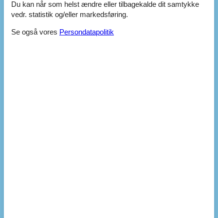
Afstand
Du kan når som helst ændre eller tilbagekalde dit samtykke
Afstand strand
4 km
vedr. statistik og/eller markedsføring.
Afstand indkøb (m)
700 m
Se også vores
Persondatapolitik
Sovepladser
Antal soverum
4
Dobbeltsenge
2
Enkeltsenge
1
Køjeseng
2
Barneseng
1
Køkken
Opvaskemaskine
Mikrobølgeovn
Køle-/fryseskab
Komfur
Bad / Toilet
Toiletter
1
Badeværelse
1
Gulvvarme i vådrum
Husinfo
Byggeår/Renoveret
1980
Grundareal
1600