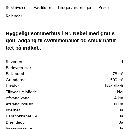
Beskrivelse
Faciliteter
Brugervurderinger
Priser
Kalender
Hyggeligt sommerhus i Nr. Nebel med gratis
golf, adgang til svømmehaller og smuk natur
tæt på indkøb.
Soverum
4
Badeværelser
1
Boligareal
78 m²
Grundareal
1.600 m²
Husdyr
Ikke tilladt
Tilbyder miniferie
Nej
Afstand vand
4 km
Afstand indkøb
700 m
Internet
Ja
Parabol/kabel TV
Ja
Brændeovn
Ja
Vaskemaskine
Ja