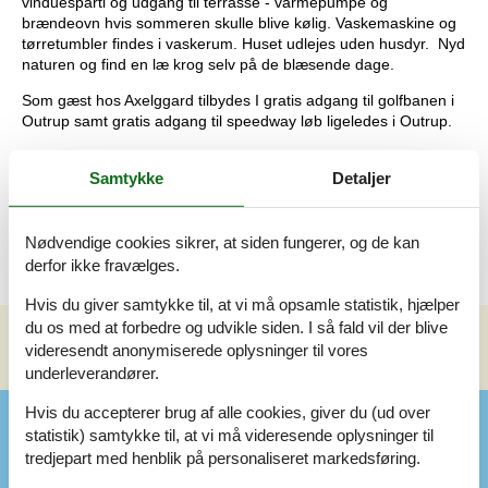
vinduesparti og udgang til terrasse - varmepumpe og
brændeovn hvis sommeren skulle blive kølig. Vaskemaskine og
tørretumbler findes i vaskerum. Huset udlejes uden husdyr. Nyd
naturen og find en læ krog selv på de blæsende dage.
Som gæst hos Axelggard tilbydes I gratis adgang til golfbanen i
Outrup samt gratis adgang til speedway løb ligeledes i Outrup.
Fri adgang til Svøm og Leg
Samtykke
Detaljer
HUSET UDLEJES INKL. FORBRUG, MED GRATIS LINNED OG
HÅNDKLÆDER SAMT MED SLUTRENGØRING INKLUDERET.
Nødvendige cookies sikrer, at siden fungerer, og de kan
derfor ikke fravælges.
Hvis du giver samtykke til, at vi må opsamle statistik, hjælper
du os med at forbedre og udvikle siden. I så fald vil der blive
videresendt anonymiserede oplysninger til vores
Se nabo emner
Se solens gang om emnet
😎
underleverandører.
Hvis du accepterer brug af alle cookies, giver du (ud over
Faciliteter
statistik) samtykke til, at vi må videresende oplysninger til
tredjepart med henblik på personaliseret markedsføring.