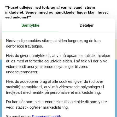
**Huset udlejes med forbrug af varme, vand, strøm
inkluderet. Sengelinned og håndklæder ligger klar i huset
ved ankomst**
Samtykke
Detaljer
Nødvendige cookies sikrer, at siden fungerer, og de kan
derfor ikke fravælges.
Se nabo emner
Se solens gang om emnet
😎
Hvis du giver samtykke til, at vi må opsamle statistik, hjælper
du os med at forbedre og udvikle siden. I så fald vil der blive
videresendt anonymiserede oplysninger til vores
Faciliteter
underleverandører.
Hvis du accepterer brug af alle cookies, giver du (ud over
Afstand
statistik) samtykke til, at vi må videresende oplysninger til
Afstand strand
4,5 km
tredjepart med henblik på personaliseret markedsføring.
Afstand indkøb (m)
700 m
Du kan når som helst ændre eller tilbagekalde dit samtykke
Sovepladser
vedr. statistik og/eller markedsføring.
Antal soverum
2
Dobbeltsenge
1
Se også vores
Persondatapolitik