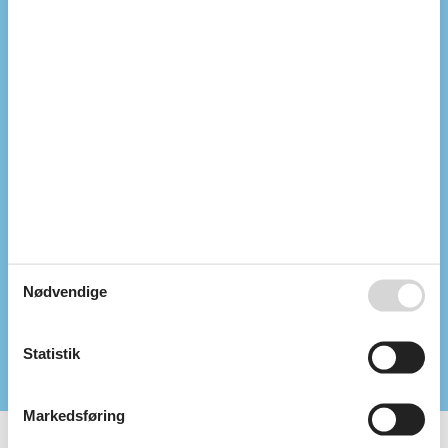
Antal husdyr
1
Varmepumpe
Husdyrgebyr
Lukket terrasse
Overdækket terrasse
TV/Internet
TV
Kabel
Internetadgang: WiFi
Danske Programmer
Tyske programmer
Aktiviteter
Gratis golf
Nødvendige
Faciliteter
Ikke-ryger
Garage
Statistik
Markedsføring