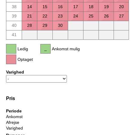
38
14
15
16
17
18
19
20
39
21
22
23
24
25
26
27
40
28
29
30
41
Ledig
Ankomst mulig
Optaget
Varighed
Pris
Periode
Ankomst
Afrejse
Varighed