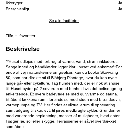
Ikkeryger
Ja
Energivenligt
Ja
Se alle faciliteter
Tilføj til favoritter
Beskrivelse
**Huset udlejes med forbrug af varme, vand, strøm inkluderet.
Sengelinned og håndklæder ligger klar i huset ved ankomst**For
ende af vej i naturskønne omgivelser, kan du booke Skovvang
80, som har direkte sti til Blåbjerg Plantage, hvor du kan nyde
lange gå- eller cykelture. Tag hunden med, der er nok at snuse
til. Huset byder på 2 soverum med henholdsvis dobbeltsenge og
enkeltsenge. Et nyere badeværelse med gulvvarme og sauna.
Et åbent køkkenalrum i forbindelse med stuen med brændeovn,
varmepumpe og TV. Her findes et viktualierum til opbevaring
samt adgang til skur, evt. til jeres medbragte cykler. Grunden er
med varierende beplantning, masser af muligheder, hvad enten
I søger læ, sol eller skygge. Terrasserne er såvel overdækket
som åbne.