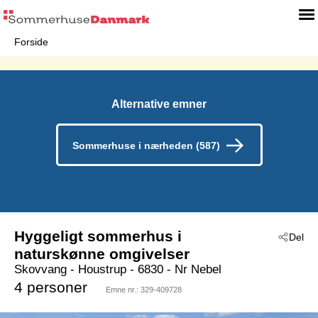
Forside
Alternative emner
Sommerhuse i nærheden (587)
Hyggeligt sommerhus i
Del
naturskønne omgivelser
Skovvang
 - Houstrup
 - 6830
 - Nr Nebel
4 personer
Emne nr.:
329-409728