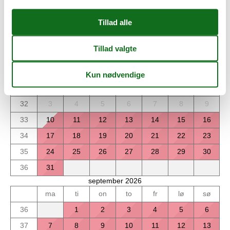
Kalender
Ankomst
august 2026
ma
ti
on
to
fr
lø
sø
31
1
2
32
3
4
5
6
7
8
9
33
10
11
12
13
14
15
16
34
17
18
19
20
21
22
23
35
24
25
26
27
28
29
30
36
31
september 2026
ma
ti
on
to
fr
lø
sø
36
1
2
3
4
5
6
37
7
8
9
10
11
12
13