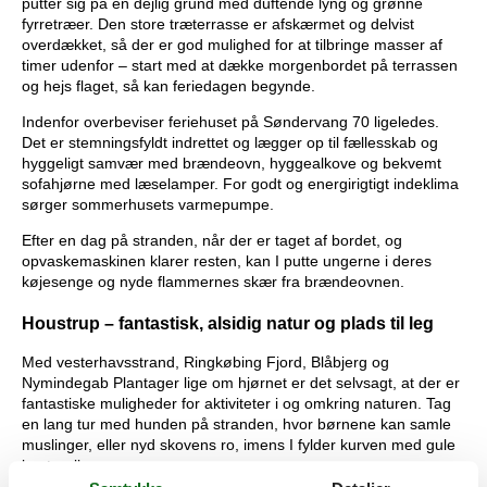
putter sig på en dejlig grund med duftende lyng og grønne
fyrretræer. Den store træterrasse er afskærmet og delvist
overdækket, så der er god mulighed for at tilbringe masser af
timer udenfor – start med at dække morgenbordet på terrassen
og hejs flaget, så kan feriedagen begynde.
Indenfor overbeviser feriehuset på Søndervang 70 ligeledes.
Det er stemningsfyldt indrettet og lægger op til fællesskab og
hyggeligt samvær med brændeovn, hyggealkove og bekvemt
sofahjørne med læselamper. For godt og energirigtigt indeklima
sørger sommerhusets varmepumpe.
Efter en dag på stranden, når der er taget af bordet, og
opvaskemaskinen klarer resten, kan I putte ungerne i deres
køjesenge og nyde flammernes skær fra brændeovnen.
Houstrup – fantastisk, alsidig natur og plads til leg
Med vesterhavsstrand, Ringkøbing Fjord, Blåbjerg og
Nymindegab Plantager lige om hjørnet er det selvsagt, at der er
fantastiske muligheder for aktiviteter i og omkring naturen. Tag
en lang tur med hunden på stranden, hvor børnene kan samle
muslinger, eller nyd skovens ro, imens I fylder kurven med gule
kantareller.