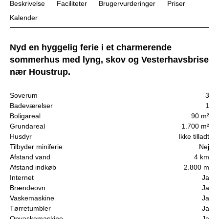
Beskrivelse
Faciliteter
Brugervurderinger
Priser
Kalender
Nyd en hyggelig ferie i et charmerende
sommerhus med lyng, skov og Vesterhavsbrise
nær Houstrup.
Soverum
3
Badeværelser
1
Boligareal
90 m²
Grundareal
1.700 m²
Husdyr
Ikke tilladt
Tilbyder miniferie
Nej
Afstand vand
4 km
Afstand indkøb
2.800 m
Internet
Ja
Brændeovn
Ja
Vaskemaskine
Ja
Tørretumbler
Ja
Opvaskemaskine
Ja