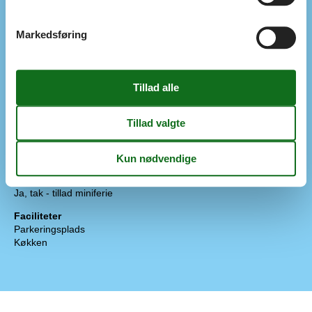
Solvogne
Parasol
Terrasse: åben
Markedsføring
Terrasse: Afskærmet
Terrasse: Overdækket
Redskabsrum
Naturgrund
Affald hentes:
Mandag
Skraldespand - Liter
140
Koncepter
Skiftedag: Lørdag
Miniferie tilladt (KUN gl. Schultz)
Miniferie
Ja, tak - tillad miniferie
Faciliteter
Parkeringsplads
Køkken