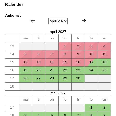
Kalender
Ankomst
april 2027
ma
ti
on
to
fr
lø
sø
13
1
2
3
4
14
5
6
7
8
9
10
11
15
12
13
14
15
16
17
18
16
19
20
21
22
23
24
25
17
26
27
28
29
30
18
maj 2027
ma
ti
on
to
fr
lø
sø
17
1
2
18
3
4
5
6
7
8
9