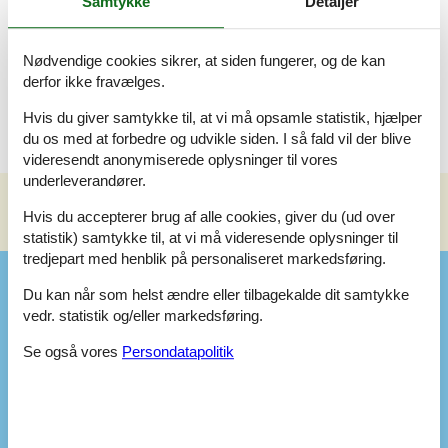
Samtykke
Detaljer
Børnene vil sikkert også nyde en tur i badelandet eller i Bork
legeland, imens de voksne måske tenderer til en tur til en af de
gamle købstæder. En tur til Henne Strand med et kig forbi det
Nødvendige cookies sikrer, at siden fungerer, og de kan
berømte gule ishus eller lidt shopping efterfulgt af en pizza er
derfor ikke fravælges.
sikkert også et hit for hele familien.
Hvis du giver samtykke til, at vi må opsamle statistik, hjælper
du os med at forbedre og udvikle siden. I så fald vil der blive
videresendt anonymiserede oplysninger til vores
underleverandører.
Hvis du accepterer brug af alle cookies, giver du (ud over
Se nabo emner
Se solens gang om emnet
😎
statistik) samtykke til, at vi må videresende oplysninger til
tredjepart med henblik på personaliseret markedsføring.
Faciliteter
Du kan når som helst ændre eller tilbagekalde dit samtykke
vedr. statistik og/eller markedsføring.
Opholdsrum
Se også vores
Persondatapolitik
DVD-afspiller
1
Gulv: Trælaminat
Radio
Brændeovn
Fladskærms-TV
1