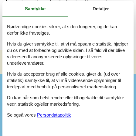
lege og hygge i haven for alle størrelser. Haven er stor og
rummelig, så her er også masser af plads til, at familiens hund
Samtykke
Detaljer
kan slå sig løs. Derudover er der også et skur tilknyttet huset,
hvor det er oplagt at parkere cyklerne, så de er friske og klar til
at udforske området.
Nødvendige cookies sikrer, at siden fungerer, og de kan
derfor ikke fravælges.
Hvis du giver samtykke til, at vi må opsamle statistik, hjælper
du os med at forbedre og udvikle siden. I så fald vil der blive
videresendt anonymiserede oplysninger til vores
underleverandører.
Se nabo emner
Se solens gang om emnet
😎
Hvis du accepterer brug af alle cookies, giver du (ud over
statistik) samtykke til, at vi må videresende oplysninger til
Faciliteter
tredjepart med henblik på personaliseret markedsføring.
Du kan når som helst ændre eller tilbagekalde dit samtykke
Opholdsrum
vedr. statistik og/eller markedsføring.
CD afspiller
DVD-afspiller
1
Se også vores
Persondatapolitik
Gulv: Klinker
Gulv: Træ
Radio