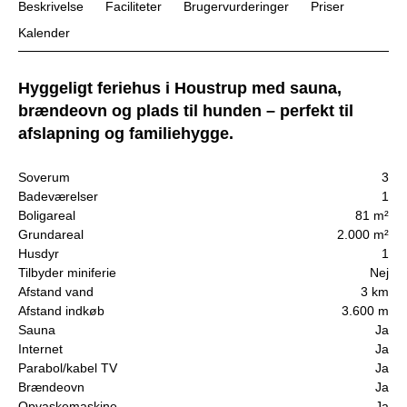
Beskrivelse
Faciliteter
Brugervurderinger
Priser
Kalender
Hyggeligt feriehus i Houstrup med sauna,
brændeovn og plads til hunden – perfekt til
afslapning og familiehygge.
Soverum
3
Badeværelser
1
Boligareal
81 m²
Grundareal
2.000 m²
Husdyr
1
Tilbyder miniferie
Nej
Afstand vand
3 km
Afstand indkøb
3.600 m
Sauna
Ja
Internet
Ja
Parabol/kabel TV
Ja
Brændeovn
Ja
Opvaskemaskine
Ja