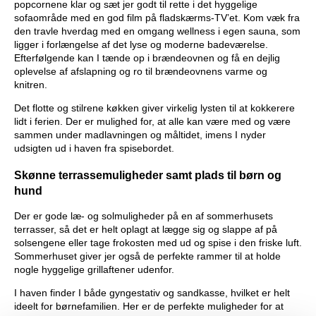
popcornene klar og sæt jer godt til rette i det hyggelige
sofaområde med en god film på fladskærms-TV’et. Kom væk fra
den travle hverdag med en omgang wellness i egen sauna, som
ligger i forlængelse af det lyse og moderne badeværelse.
Efterfølgende kan I tænde op i brændeovnen og få en dejlig
oplevelse af afslapning og ro til brændeovnens varme og
knitren.
Det flotte og stilrene køkken giver virkelig lysten til at kokkerere
lidt i ferien. Der er mulighed for, at alle kan være med og være
sammen under madlavningen og måltidet, imens I nyder
udsigten ud i haven fra spisebordet.
Skønne terrassemuligheder samt plads til børn og
hund
Der er gode læ- og solmuligheder på en af sommerhusets
terrasser, så det er helt oplagt at lægge sig og slappe af på
solsengene eller tage frokosten med ud og spise i den friske luft.
Sommerhuset giver jer også de perfekte rammer til at holde
nogle hyggelige grillaftener udenfor.
I haven finder I både gyngestativ og sandkasse, hvilket er helt
ideelt for børnefamilien. Her er de perfekte muligheder for at