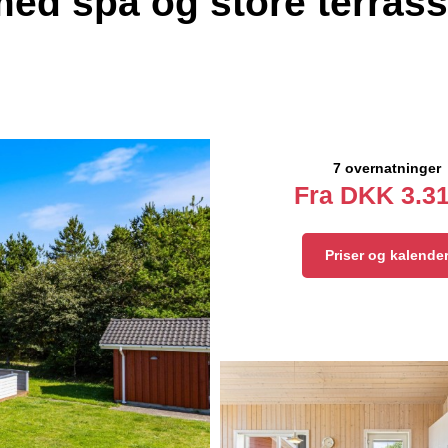
d spa og store terrass
7 overnatninger
Fra
DKK
3.31
Priser og kalende