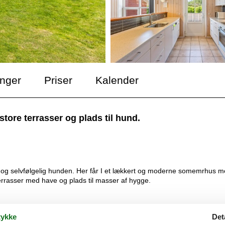
inger
Priser
Kalender
ore terrasser og plads til hund.
 og selvfølgelig hunden. Her får I et lækkert og moderne somemrhus 
 terrasser med have og plads til masser af hygge.
ykke
Det
t, hvad feriehjertet begærer. I vil blive budt velkommen af den lyse o