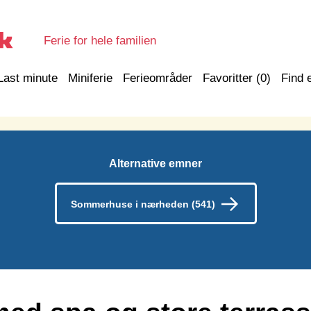
Ferie for hele familien
Last minute
Miniferie
Ferieområder
Favoritter (
0
)
Find 
Alternative emner
Sommerhuse i nærheden (541)