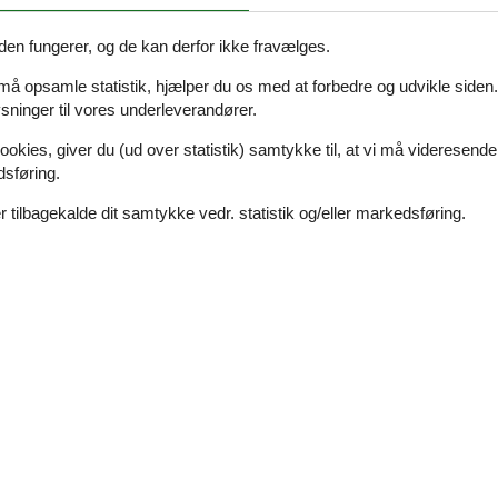
ge vinduer, der lader solens stråler trænge ind.
le jer efter en lang og dejlig dag ude i den friske luft. Her er altså sk
den fungerer, og de kan derfor ikke fravælges.
r spaen og saunaen for masser af varme og hygge.
 må opsamle statistik, hjælper du os med at forbedre og udvikle siden. I
ninger til vores underleverandører.
pning. Med både en syd- og vestvendt terrasse kan Ifølge med solen dag
ookies, giver du (ud over statistik) samtykke til, at vi må videresende
selv når vejret svigter.
dsføring.
n. Også de barnlige sjæle kan selvfølgelig slå sig løs, og den velplej
 tilbagekalde dit samtykke vedr. statistik og/eller markedsføring.
ra liggestolene.
t på den lokale købmand, men også kun en lille køretur fra den fantas
f oplevelser i nærheden.
Se nabo emner