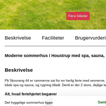
Flere billeder
Beskrivelse
Faciliteter
Brugervurder
Moderne sommerhus i Houstrup med spa, sauna, st
Beskrivelse
På Skovvang 44 er rammerne sat for en herlig ferie med vennerne,
både spa og sauna, og rygning tilladt. Dertil er der 2 store, dejlige
Alt, hvad feriehjertet begærer
Samt
Det hyggelige sommerhus ligger i det naturskønne Houstrup og har al