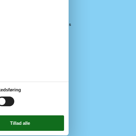
Faciliteter
5 km
Parkeringsplads
1,8 km
Køkken
1280
edsføring
Onsdag
140