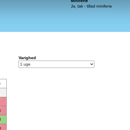
Miniferie
Ja, tak - tillad miniferie
Varighed
ø
6
3
0