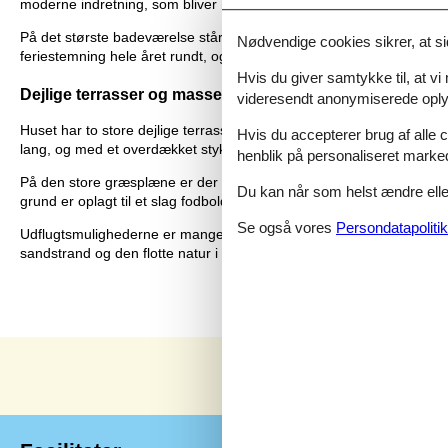
moderne indretning, som bliver hjulpet ekstra godt på vej af de man
På det største badeværelse står spabadet og saunaen klar til at forkæ
Nødvendige cookies sikrer, at si
feriestemning hele året rundt, og sammen med brændeovnen sørge
Hvis du giver samtykke til, at vi
Dejlige terrasser og masser af plads
videresendt anonymiserede oplys
Huset har to store dejlige terrasser med masser af plads til afsla
Hvis du accepterer brug af alle c
lang, og med et overdækket stykke kan den smukke natur betragtes, 
henblik på personaliseret marke
På den store græsplæne er der god plads til underholdning for hunde
Du kan når som helst ændre eller
grund er oplagt til et slag fodbold for de aktive, mens resten ser til f
Se også vores
Persondatapolitik
Udflugtsmulighederne er mange, og huset ligger ikke kun ganske tæ
sandstrand og den flotte natur i Blåbjerg Plantage. Her er masser a