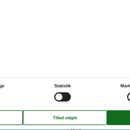
Objektinfo - ude
Afstand i meter: Hav
d
Afstand i meter: Indkøb
elser
2
Grundens areal i m2
al pers.
2
Gynge
Trækulgrill
Inde
Havemøbler
125
Solvogne
2009
Parasol
Terrasse: Afskærmet
 max
1
Terrasse: Overdækket
Redskabsrum
Plænegrund
ge
Statistik
Mark
6
Affald hentes:
aler (Betalingskanaler)
Affald: Helårstømning
grammer
Skraldespand - Liter
me
Koncepter
mpe luft til luft
Skiftedag: Lørdag
Vandaflæsning