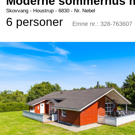
Moderne sommerhus me
Skovvang
 - Houstrup
 - 6830
 - Nr. Nebel
6 personer
Emne nr.:
328-763607