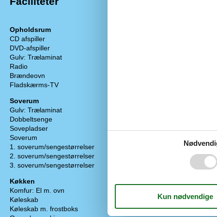
Faciliteter
Opholdsrum
Baderum
CD afspiller
Sauna
DVD-afspiller
1
Gulvvarme ba
Gulv: Trælaminat
Antal badevær
Radio
Tømmespa, ant
Brændeovn
Objektinfo - 
Fladskærms-TV
1
Areal: Hus m²
Soverum
Byggeår
Gulv: Trælaminat
Husdyr tilladt
Dobbeltsenge
3
Husdyr antal,
Sovepladser
6
Ikke ryger hus
Soverum
3
Gratis Internet
Nødvendi
1. soverum/sengestørrelser
2x90x200
Personantal
2. soverum/sengestørrelser
2x90x200
Danske TV-kan
3. soverum/sengestørrelser
2x90x200
Tyske tv-pro
Tørretumbler
Køkken
Varme: Elvar
Komfur: El m. ovn
Varme: Varmepu
Køleskab
Vaskemaskine
Køleskab m. frostboks