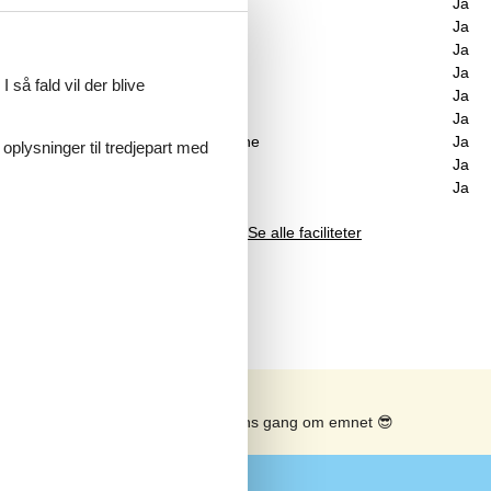
Spa
Ja
Sauna
Ja
øn
Internet
Ja
Brændeovn
Ja
 så fald vil der blive
Vaskemaskine
Ja
Tørretumbler
Ja
Opvaskemaskine
Ja
en
 oplysninger til tredjepart med
Ikkeryger
Ja
Energivenligt
Ja
ede
Se alle faciliteter
tiske
Se solens gang om emnet
😎