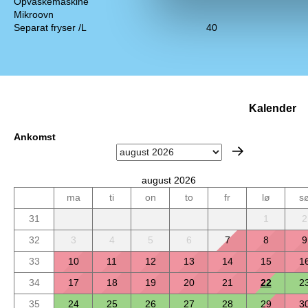
Opvaskemaskine
Mikroovn
Separat fryser /L
40
Kalender
Ankomst
august 2026
ma
ti
on
to
fr
lø
s
31
1
2
32
3
4
5
6
7
8
9
33
10
11
12
13
14
15
1
34
17
18
19
20
21
22
2
35
24
25
26
27
28
29
3