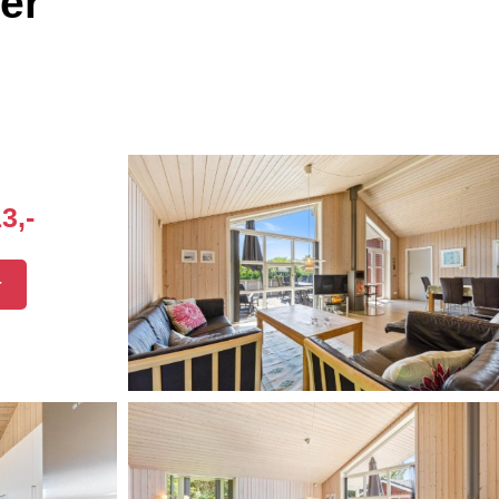
er
3,-
r