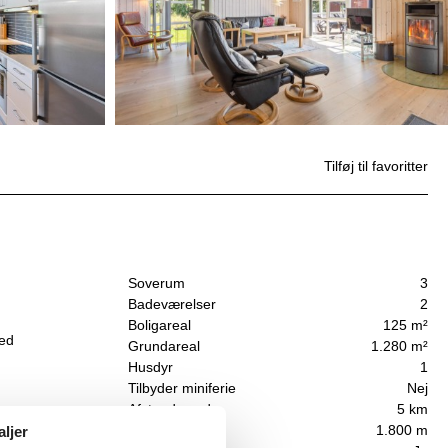
Tilføj til favoritter
Soverum
3
Badeværelser
2
Boligareal
125 m²
med
Grundareal
1.280 m²
Husdyr
1
Tilbyder miniferie
Nej
Afstand vand
5 km
Afstand indkøb
1.800 m
aljer
g