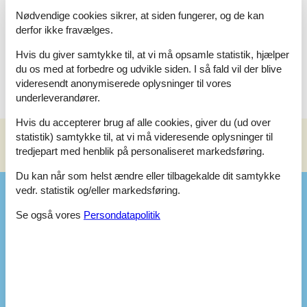
Især de dejlige lune sommeraftener lægger op til en rigtig
Nødvendige cookies sikrer, at siden fungerer, og de kan
grillaften på terrassen, og grillen står selvfølgelig klar til fri
derfor ikke fravælges.
afbenyttelse. Få en god snak over aftensmaden, og nyd den
stille sommeraften, mens solen langsomt forsvinder bag
Hvis du giver samtykke til, at vi må opsamle statistik, hjælper
træerne.
du os med at forbedre og udvikle siden. I så fald vil der blive
videresendt anonymiserede oplysninger til vores
underleverandører.
Hvis du accepterer brug af alle cookies, giver du (ud over
statistik) samtykke til, at vi må videresende oplysninger til
tredjepart med henblik på personaliseret markedsføring.
Se nabo emner
Se solens gang om emnet
😎
Du kan når som helst ændre eller tilbagekalde dit samtykke
vedr. statistik og/eller markedsføring.
Faciliteter
Se også vores
Persondatapolitik
Opholdsrum
Gulv: Trælaminat
Radio
Brændeovn
Fladskærms-TV
1