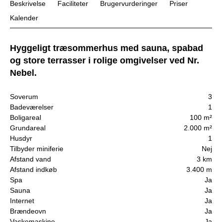
Beskrivelse
Faciliteter
Brugervurderinger
Priser
Kalender
Hyggeligt træsommerhus med sauna, spabad
og store terrasser i rolige omgivelser ved Nr.
Nebel.
Soverum
3
Badeværelser
1
Boligareal
100 m²
Grundareal
2.000 m²
Husdyr
1
Tilbyder miniferie
Nej
Afstand vand
3 km
Afstand indkøb
3.400 m
Spa
Ja
Sauna
Ja
Internet
Ja
Brændeovn
Ja
Vaskemaskine
Ja