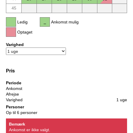
45
Ledig
Ankomst mulig
Optaget
Varighed
Pris
Periode
Ankomst
Afrejse
Varighed
1 uge
Personer
Op til 6 personer
Bemærk
Ankomst er ikke valgt.