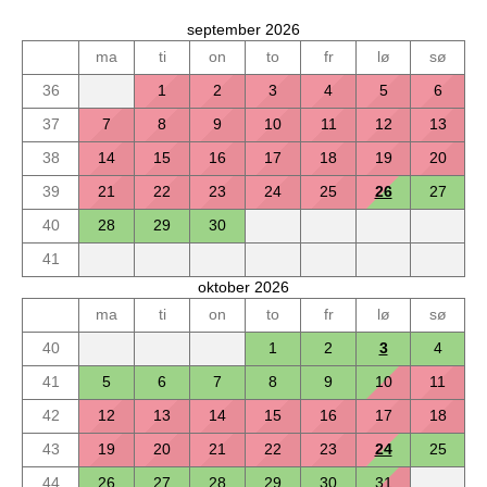
september 2026
ma
ti
on
to
fr
lø
sø
36
1
2
3
4
5
6
37
7
8
9
10
11
12
13
38
14
15
16
17
18
19
20
39
21
22
23
24
25
26
27
40
28
29
30
41
oktober 2026
ma
ti
on
to
fr
lø
sø
40
1
2
3
4
41
5
6
7
8
9
10
11
42
12
13
14
15
16
17
18
43
19
20
21
22
23
24
25
44
26
27
28
29
30
31