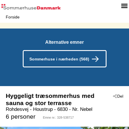
Forside
Alternative emner
Sommerhuse i nærheden (568)
Hyggeligt træsommerhus med
Del
sauna og stor terrasse
Rohdesvej
 - Houstrup
 - 6830
 - Nr. Nebel
6 personer
Emne nr.:
328-538717