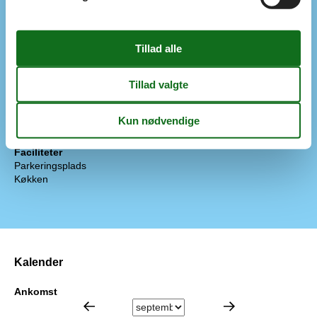
Parasol
Terrasse: åben
Plænegrund
Affald hentes:
Mandag
Skraldespand - Liter
140
Koncepter
Skiftedag: Lørdag
Miniferie
Ja, tak - tillad miniferie
Faciliteter
Parkeringsplads
Køkken
Kalender
Ankomst