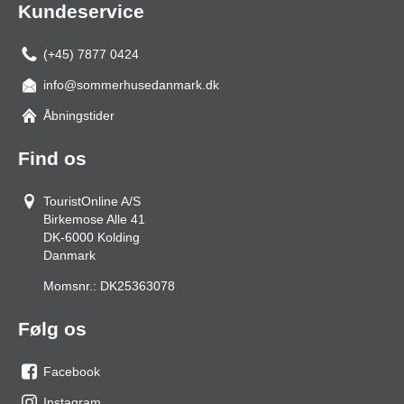
Kundeservice
(+45) 7877 0424
info@sommerhusedanmark.dk
Åbningstider
Find os
TouristOnline A/S
Birkemose Alle 41
DK-6000
Kolding
Danmark
Momsnr.:
DK25363078
Følg os
Facebook
os
Instagram