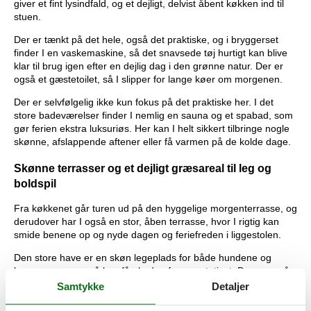
giver et fint lysindfald, og et dejligt, delvist åbent køkken ind til
stuen.
Der er tænkt på det hele, også det praktiske, og i bryggerset
finder I en vaskemaskine, så det snavsede tøj hurtigt kan blive
klar til brug igen efter en dejlig dag i den grønne natur. Der er
også et gæstetoilet, så I slipper for lange køer om morgenen.
Der er selvfølgelig ikke kun fokus på det praktiske her. I det
store badeværelser finder I nemlig en sauna og et spabad, som
gør ferien ekstra luksuriøs. Her kan I helt sikkert tilbringe nogle
skønne, afslappende aftener eller få varmen på de kolde dage.
Skønne terrasser og et dejligt græsareal til leg og
boldspil
Fra køkkenet går turen ud på den hyggelige morgenterrasse, og
derudover har I også en stor, åben terrasse, hvor I rigtig kan
smide benene op og nyde dagen og feriefreden i liggestolen.
Den store have er en skøn legeplads for både hundene og
børnene, som også kan få glæde af gyngestativet. Der er også
god plads til et spil bold for dem, der ikke kan sidde stille – store
Samtykke
Detaljer
som små feriegæster.