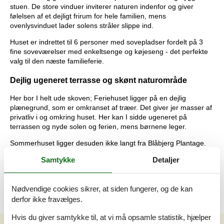
stuen. De store vinduer inviterer naturen indenfor og giver
følelsen af et dejligt frirum for hele familien, mens
ovenlysvinduet lader solens stråler slippe ind.
Huset er indrettet til 6 personer med sovepladser fordelt på 3
fine soveværelser med enkeltsenge og køjeseng - det perfekte
valg til den næste familieferie.
Dejlig ugeneret terrasse og skønt naturområde
Her bor I helt ude skoven; Feriehuset ligger på en dejlig
plænegrund, som er omkranset af træer. Det giver jer masser af
privatliv i og omkring huset. Her kan I sidde ugeneret på
terrassen og nyde solen og ferien, mens børnene leger.
Sommerhuset ligger desuden ikke langt fra Blåbjerg Plantage.
Et fantastisk naturområde, som har et rigt plante- og dyreliv. Et
Samtykke
Detaljer
godt stisystem gør, at I kan opleve fuglelivet helt tæt på, og I kan
både udforske området til fods eller på cykel.
Nødvendige cookies sikrer, at siden fungerer, og de kan
derfor ikke fravælges.
Hvis du giver samtykke til, at vi må opsamle statistik, hjælper