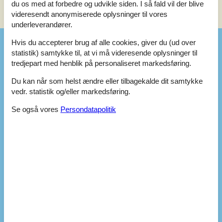
du os med at forbedre og udvikle siden. I så fald vil der blive
Se nabo emner
Se solens gang om emnet
😎
videresendt anonymiserede oplysninger til vores
underleverandører.
Hvis du accepterer brug af alle cookies, giver du (ud over
Faciliteter
statistik) samtykke til, at vi må videresende oplysninger til
tredjepart med henblik på personaliseret markedsføring.
Opholdsrum
Du kan når som helst ændre eller tilbagekalde dit samtykke
CD afspiller
vedr. statistik og/eller markedsføring.
DVD-afspiller
1
Gulv: Tæppe
Se også vores
Persondatapolitik
Radio
Brændeovn
Fladskærms-TV
1
Soverum
Gulv: Tæppe
Dobbeltsenge
2
Køjesenge
1
Sovepladser
6
Soverum
3
1. soverum/sengestørrelser
2x80x200
2. soverum/sengestørrelser
2x70x200