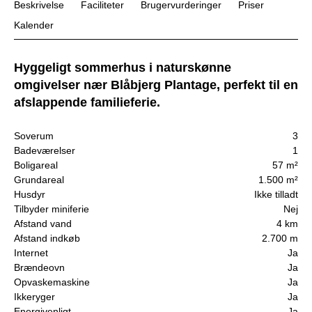
Beskrivelse
Faciliteter
Brugervurderinger
Priser
Kalender
Hyggeligt sommerhus i naturskønne
omgivelser nær Blåbjerg Plantage, perfekt til en
afslappende familieferie.
Soverum
3
Badeværelser
1
Boligareal
57 m²
Grundareal
1.500 m²
Husdyr
Ikke tilladt
Tilbyder miniferie
Nej
Afstand vand
4 km
Afstand indkøb
2.700 m
Internet
Ja
Brændeovn
Ja
Opvaskemaskine
Ja
Ikkeryger
Ja
Energivenligt
Ja