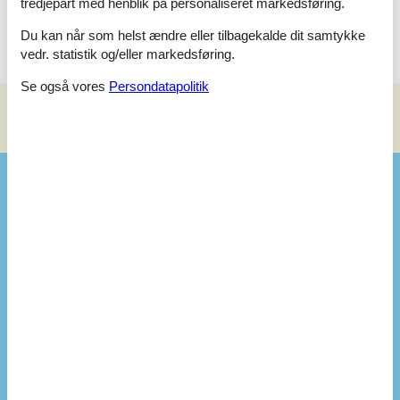
tredjepart med henblik på personaliseret markedsføring.
hos WestWind.
Du kan når som helst ændre eller tilbagekalde dit samtykke
vedr. statistik og/eller markedsføring.
Se også vores
Persondatapolitik
Se nabo emner
Se solens gang om emnet
😎
Faciliteter
Opholdsrum
DVD-afspiller
1
Gulv: Klinker
Gulv: Tæppe
Radio
Brændeovn
Fladskærms-TV
3
Dock/Bluetooth enhed
Soverum