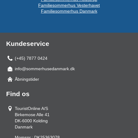
Familiesommerhus Vesterhavet
Familiesommerhus Danmark
Kundeservice
(+45) 7877 0424
info@sommerhusedanmark.dk
Åbningstider
Find os
TouristOnline A/S
Birkemose Alle 41
DK-6000
Kolding
Danmark
Momsnr.:
DK25363078