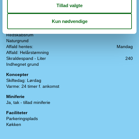
Trækulgrill
Havemøbler
Solvogne
Terrasse: åben
Terrasse: Afskærmet
Redskabsrum
Naturgrund
Affald hentes:
Mandag
Affald: Helårstømning
Skraldespand - Liter
240
Indhegnet grund
Koncepter
Skiftedag: Lørdag
Varme: 24 timer f. ankomst
Miniferie
Ja, tak - tillad miniferie
Faciliteter
Parkeringsplads
Køkken