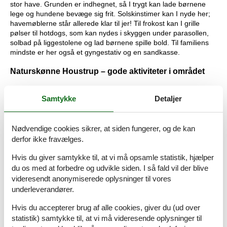
stor have. Grunden er indhegnet, så I trygt kan lade børnene
lege og hundene bevæge sig frit. Solskinstimer kan I nyde her;
havemøblerne står allerede klar til jer! Til frokost kan I grille
pølser til hotdogs, som kan nydes i skyggen under parasollen,
solbad på liggestolene og lad børnene spille bold. Til familiens
mindste er her også et gyngestativ og en sandkasse.
Naturskønne Houstrup – gode aktiviteter i området
Houstrup er et roligt område – både nær det brusende
Samtykke
Detaljer
Vesterhav og store grønne skovarealer såsom Blåbjerg
Plantage. Området er perfekt til lange cykelture, og her er kun 3
km til den brede sandstrand, der selvfølgelig skal besøges! Her
Nødvendige cookies sikrer, at siden fungerer, og de kan
kan I samle skaller eller tage en dukkert om sommeren. Også et
fantastisk sted at gå lange ture.
derfor ikke fravælges.
Ikke langt fra feriehuset finder I mange gode aktiviteter for hele
Hvis du giver samtykke til, at vi må opsamle statistik, hjælper
familien. I Lindvig kan spille minigolf, mellem Nørre Nebel og
du os med at forbedre og udvikle siden. I så fald vil der blive
Nymindegab er det muligt at køre på skinnecykel og Bork finder
videresendt anonymiserede oplysninger til vores
I også mange hyggelige aktiviteter. Her kan I rejse tilbage i tiden
underleverandører.
og opleve Bork Vikingehavn, springe på trampoliner og køre
rutsjebaner i Bork Legeland. Drømmer I om at suse hen over
Hvis du accepterer brug af alle cookies, giver du (ud over
vandet på et surfbræt, kan I også gøre dette på Ringkøbing
statistik) samtykke til, at vi må videresende oplysninger til
Fjord. Fjordens lave og flade vand er nemlig helt ideelt til dette