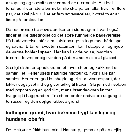
afslapning og socialt samvær med de nærmeste. Et ideelt
feriehus til den store børnefamilie skal på tur, eller hvis I er flere
par, der skal på tur! Her er fem soveværelser, hvoraf to er at
finde på førstesalen.
De resterende tre soveværelser er i stueetagen, hvor I også
finder et lille gæstetoilet og det store rummelige badeværelse.
På badeværelset står den i afslapningens tegn med både spa
og sauna. Efter en svedtur i saunaen, kan I slappe af, og nyde
de varme bobler i spaen. Her kan I sidde og se, hvordan
træerne bevæger sig i vinden på den anden side af glasset.
Særligt skønt er opholdsrummet, hvor stuen og køkkenet er
samlet i ét. Feriehusets naturlige midtpunkt, hvor I alle kan
samles. Her er en god loftshøjde og et stort vinduesparti, der
lukker dagslyset ind og giver udkig til haven. Slå jer ned i sofaen
med popcorn og en god film, mens brændeovnen knitrer
hyggeligt i baggrunden. Fra stuen er der endvidere udgang til
terrassen og den dejlige lukkede grund.
Indhegnet grund, hvor børnene trygt kan lege og
hundene løbe frit
Dette skønne fritidshus, midt i Houstrup, gemmer på en dejlig