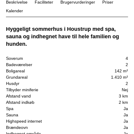
Beskrivelse
Faciliteter
Brugervurderinger
Priser
Kalender
Hyggeligt sommerhus i Houstrup med spa,
sauna og indhegnet have til hele familien og
hunden.
Soverum
4
Badeværelser
2
Boligareal
142 m²
Grundareal
1.410 m²
Husdyr
2
Tilbyder miniferie
Nej
Afstand vand
3 km
Afstand indkøb
2 km
Spa
Ja
Sauna
Ja
Highspeed internet
Ja
Brændeovn
Ja
Indhegnet område
Ja