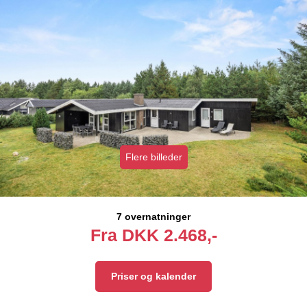
Flere billeder
7 overnatninger
Fra
DKK
2.468,-
Priser og kalender