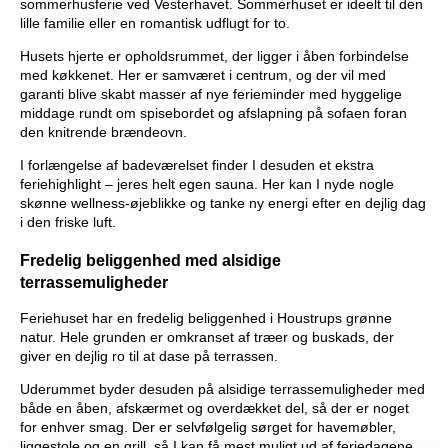
sommerhusferie ved Vesterhavet. Sommerhuset er ideelt til den
lille familie eller en romantisk udflugt for to.
Husets hjerte er opholdsrummet, der ligger i åben forbindelse
med køkkenet. Her er samværet i centrum, og der vil med
garanti blive skabt masser af nye ferieminder med hyggelige
middage rundt om spisebordet og afslapning på sofaen foran
den knitrende brændeovn.
I forlængelse af badeværelset finder I desuden et ekstra
feriehighlight – jeres helt egen sauna. Her kan I nyde nogle
skønne wellness-øjeblikke og tanke ny energi efter en dejlig dag
i den friske luft.
Fredelig beliggenhed med alsidige
terrassemuligheder
Feriehuset har en fredelig beliggenhed i Houstrups grønne
natur. Hele grunden er omkranset af træer og buskads, der
giver en dejlig ro til at dase på terrassen.
Uderummet byder desuden på alsidige terrassemuligheder med
både en åben, afskærmet og overdækket del, så der er noget
for enhver smag. Der er selvfølgelig sørget for havemøbler,
liggestole og en grill, så I kan få mest muligt ud af feriedagene.