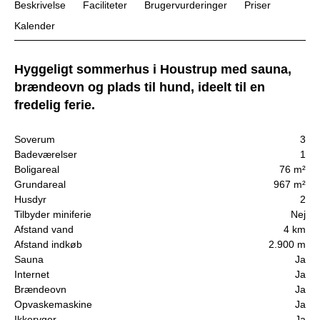
Beskrivelse
Faciliteter
Brugervurderinger
Priser
Kalender
Hyggeligt sommerhus i Houstrup med sauna,
brændeovn og plads til hund, ideelt til en
fredelig ferie.
Soverum
3
Badeværelser
1
Boligareal
76 m²
Grundareal
967 m²
Husdyr
2
Tilbyder miniferie
Nej
Afstand vand
4 km
Afstand indkøb
2.900 m
Sauna
Ja
Internet
Ja
Brændeovn
Ja
Opvaskemaskine
Ja
Ikkeryger
Ja