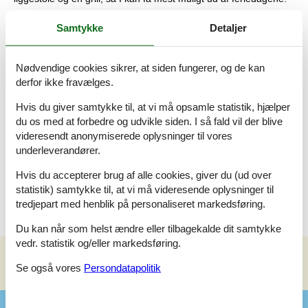
Houstrup – et roligt og naturskønt ferieområde kort
Samtykke
Detaljer
vej fra Vesterhavet
Houstrup er generelt et roligt ferieområde, der er spækket med
Nødvendige cookies sikrer, at siden fungerer, og de kan
flot natur. Blot få kilometer fra ferieadressen ligger den smukke
derfor ikke fravælges.
Blåbjerg Plantage, hvor I kan opleve det vestjyske hedelandskab
helt tæt på – både på gåben og cykel.
Hvis du giver samtykke til, at vi må opsamle statistik, hjælper
du os med at forbedre og udvikle siden. I så fald vil der blive
Der er heller ikke mere end en kort køretur til Vesterhavet, og
videresendt anonymiserede oplysninger til vores
der er desuden anlagt en stor parkeringsplads, så I kan køre
underleverandører.
hele vejen op til strandopgangen. Her er den mest fantastiske
hvide sandstrand så langt, øjet rækker, og de blå bølger frister
Hvis du accepterer brug af alle cookies, giver du (ud over
bestemt til en dukkert på de varme sommerdage.
statistik) samtykke til, at vi må videresende oplysninger til
tredjepart med henblik på personaliseret markedsføring.
Du kan når som helst ændre eller tilbagekalde dit samtykke
vedr. statistik og/eller markedsføring.
Se også vores
Persondatapolitik
Se nabo emner
Se solens gang om emnet
😎