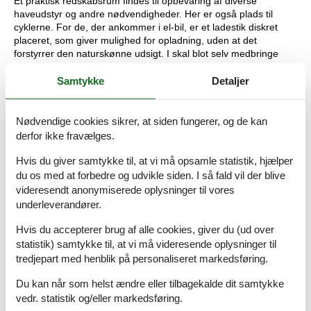
Et praktisk redskabsrum findes til opbevaring af diverse
haveudstyr og andre nødvendigheder. Her er også plads til
cyklerne. For de, der ankommer i el-bil, er et ladestik diskret
placeret, som giver mulighed for opladning, uden at det
forstyrrer den naturskønne udsigt. I skal blot selv medbringe
ladekabel.
Samtykke
Detaljer
Oplev området nær Kirkeflod 41 i Houstrup
Sommerhuset ligger i et område, der byder på adskillige
Nødvendige cookies sikrer, at siden fungerer, og de kan
muligheder for både afslapning og eventyr. Med blot 3000 meter
derfor ikke fravælges.
til det brusende Vesterhav – en fantastisk flot og varieret
vandretur - har I mulighed for at tage daglige ture til stranden,
Hvis du giver samtykke til, at vi må opsamle statistik, hjælper
hvor I kan nyde solbadning, en forfriskende dukkert eller en rolig
du os med at forbedre og udvikle siden. I så fald vil der blive
gåtur langs vandet. En kort køretur på 3700 meter bringer jer til
videresendt anonymiserede oplysninger til vores
de nærmeste indkøbsmuligheder, hvor I kan forsyne jer med
underleverandører.
friske lokale råvarer til dagens måltider.
Hvis du accepterer brug af alle cookies, giver du (ud over
Udover de praktiske faciliteter byder området på en række
statistik) samtykke til, at vi må videresende oplysninger til
seværdigheder. I kan for eksempel besøge Blåbjerg
tredjepart med henblik på personaliseret markedsføring.
Klitplantage, der med sine stier og udsigtspunkter er et ideelt
udflugtsmål for naturelskere. En tur til det nærliggende Henne
Du kan når som helst ændre eller tilbagekalde dit samtykke
Strand kan også anbefales, hvor I finder en livlig
vedr. statistik og/eller markedsføring.
badebyatmosfære med caféer, butikker og aktivitetstilbud for