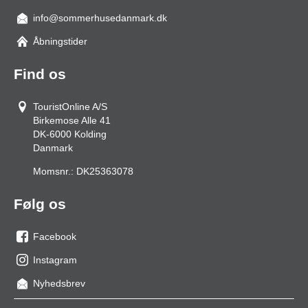
info@sommerhusedanmark.dk
Åbningstider
Find os
TouristOnline A/S
Birkemose Alle 41
DK-6000
Kolding
Danmark
Momsnr.:
DK25363078
Følg os
Facebook
os
Instagram
på
os
Nyhedsbrev
facebook
på