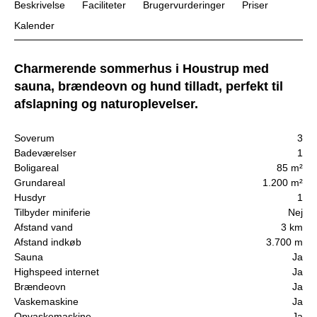
Beskrivelse
Faciliteter
Brugervurderinger
Priser
Kalender
Charmerende sommerhus i Houstrup med
sauna, brændeovn og hund tilladt, perfekt til
afslapning og naturoplevelser.
Soverum
3
Badeværelser
1
Boligareal
85 m²
Grundareal
1.200 m²
Husdyr
1
Tilbyder miniferie
Nej
Afstand vand
3 km
Afstand indkøb
3.700 m
Sauna
Ja
Highspeed internet
Ja
Brændeovn
Ja
Vaskemaskine
Ja
Opvaskemaskine
Ja