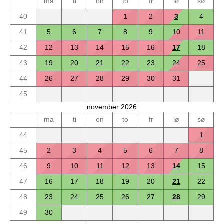
ma
ti
on
to
fr
lø
sø
40
1
2
3
4
41
5
6
7
8
9
10
11
42
12
13
14
15
16
17
18
43
19
20
21
22
23
24
25
44
26
27
28
29
30
31
45
november 2026
ma
ti
on
to
fr
lø
sø
44
1
45
2
3
4
5
6
7
8
46
9
10
11
12
13
14
15
47
16
17
18
19
20
21
22
48
23
24
25
26
27
28
29
49
30