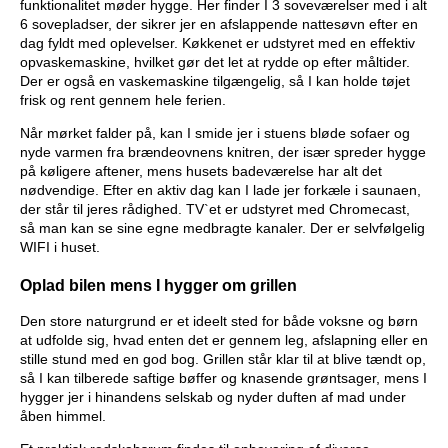
funktionalitet møder hygge. Her finder I 3 soveværelser med i alt
6 sovepladser, der sikrer jer en afslappende nattesøvn efter en
dag fyldt med oplevelser. Køkkenet er udstyret med en effektiv
opvaskemaskine, hvilket gør det let at rydde op efter måltider.
Der er også en vaskemaskine tilgængelig, så I kan holde tøjet
frisk og rent gennem hele ferien.
Når mørket falder på, kan I smide jer i stuens bløde sofaer og
nyde varmen fra brændeovnens knitren, der især spreder hygge
på køligere aftener, mens husets badeværelse har alt det
nødvendige. Efter en aktiv dag kan I lade jer forkæle i saunaen,
der står til jeres rådighed. TV`et er udstyret med Chromecast,
så man kan se sine egne medbragte kanaler. Der er selvfølgelig
WIFI i huset.
Oplad bilen mens I hygger om grillen
Den store naturgrund er et ideelt sted for både voksne og børn
at udfolde sig, hvad enten det er gennem leg, afslapning eller en
stille stund med en god bog. Grillen står klar til at blive tændt op,
så I kan tilberede saftige bøffer og knasende grøntsager, mens I
hygger jer i hinandens selskab og nyder duften af mad under
åben himmel.