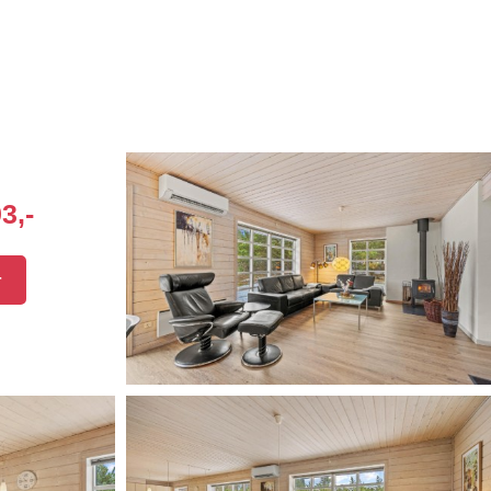
3,-
r