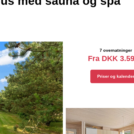
us med sauna og spa
7 overnatninger
Fra
DKK
3.59
Priser og kalende