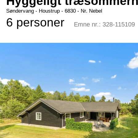
Hyggeligt træsommerh
Søndervang
 - Houstrup
 - 6830
 - Nr. Nebel
6 personer
Emne nr.:
328-115109