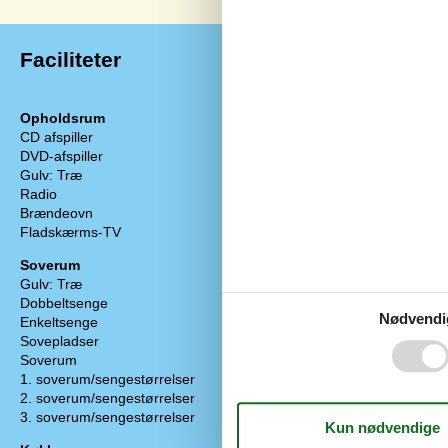
Faciliteter
Opholdsrum
Baderum
CD afspiller
Sauna
DVD-afspiller
1
Gulvvarme ba
Gulv: Træ
Antal badevær
Radio
Tømmespa, ant
Brændeovn
Objektinfo - 
Fladskærms-TV
2
Areal: Hus m²
Soverum
Byggeår
Gulv: Træ
Barneseng
Dobbeltsenge
2
Barnestol
Nødvendi
Enkeltsenge
2
Gratis Internet
Sovepladser
6
Personantal
Soverum
3
Danske TV-kan
1. soverum/sengestørrelser
2x80x200
Tyske tv-pro
2. soverum/sengestørrelser
160x200
Tørretumbler
3. soverum/sengestørrelser
180X200
Varme: Elvar
Varme: Varmepu