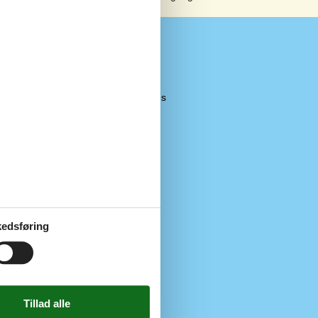
Faciliteter
4 km
Parkeringsplads
2,7 km
Køkken
1455
edsføring
Mandag
240