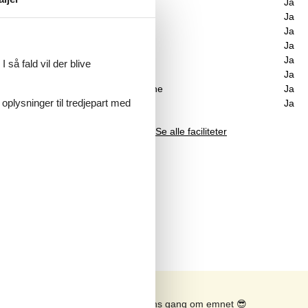
Spa
Ja
Sauna
Ja
Internet
Ja
de
Brændeovn
Ja
Vaskemaskine
Ja
 så fald vil der blive
Tørretumbler
Ja
Opvaskemaskine
Ja
 oplysninger til tredjepart med
Energivenligt
Ja
Se alle faciliteter
ill,
Se solens gang om emnet
😎