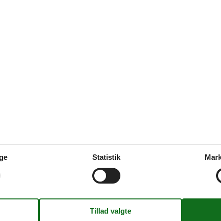
Objektinfo - ude
Afstand i meter: Hav
d
Afstand i meter: Indkøb
elser
2
Grundens areal i m2
al pers.
2
Gynge
Sandkasse
Inde
Trækulgrill
130
Havemøbler
2005
Solvogne
1
Parasol
1
Terrasse: åben
ge
Statistik
Mark
Terrasse: Overdækket
6
Plænegrund
aler (Betalingskanaler)
Affald hentes:
grammer
Skraldespand - Liter
me
Koncepter
mpe luft til luft
Skiftedag: Lørdag