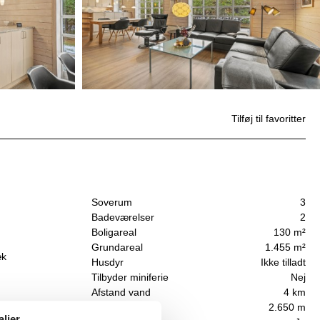
Tilføj til favoritter
Soverum
3
Badeværelser
2
Boligareal
130 m²
Grundareal
1.455 m²
æk
Husdyr
Ikke tilladt
Tilbyder miniferie
Nej
Afstand vand
4 km
Afstand indkøb
2.650 m
aljer