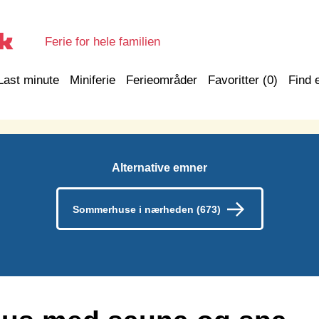
Ferie for hele familien
Last minute
Miniferie
Ferieområder
Favoritter (
0
)
Find 
Alternative emner
Sommerhuse i nærheden (673)