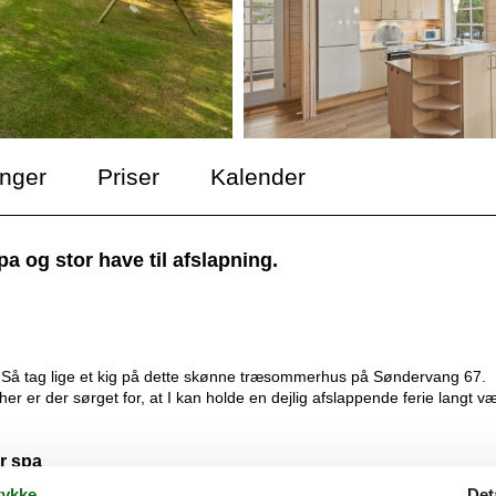
inger
Priser
Kalender
og stor have til afslapning.
? Så tag lige et kig på dette skønne træsommerhus på Søndervang 67.
 er der sørget for, at I kan holde en dejlig afslappende ferie langt v
r spa
ykke
Det