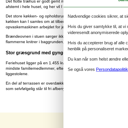
Det flotte træhus er godt gemt mellem de høje fyrretræer og råder ov
afstemt i hele huset, og her vil I føle jer hjemme fra første feriedag.
Det store køkken- og opholdsrum er husets hjerte, og her er ramme
Nødvendige cookies sikrer, at si
køkken kan I samles om at tilberede aftenens måltider, og de næste 
Hvis du giver samtykke til, at vi
opvaskemaskinen arbejdet for jer, og I kan i stedet sætte jer godt ti
videresendt anonymiserede oplys
Brændeovnen i stuen sørger ikke kun for god varme på de kolde års
flammerne knitrer i baggrunden, og vinden suser udenfor, kan I læse
Hvis du accepterer brug af alle c
henblik på personaliseret marke
Stor græsgrund med gyngestativ og sandkasse
Du kan når som helst ændre eller
Feriehuset ligger på en 1.455 kvadratmeter stor græsgrund, og her e
mindste familiemedlemmer, eftersom der er både gyngestativ og san
Se også vores
Persondatapolitik
liggestolene.
En del af terrassen er overdækket, og selv i halvdårligt vejr kan I alt
som selvfølgelig står til fri afbenyttelse hele ferien.