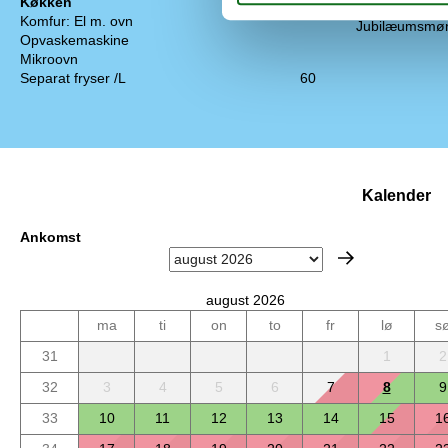
Køkken
Vaskemaskine
Komfur: El m. ovn
Jubilæumsmønt
Opvaskemaskine
Mikroovn
Separat fryser /L
60
Kalender
Ankomst
august 2026
ma
ti
on
to
fr
lø
s
31
1
2
32
3
4
5
6
7
8
9
33
10
11
12
13
14
15
1