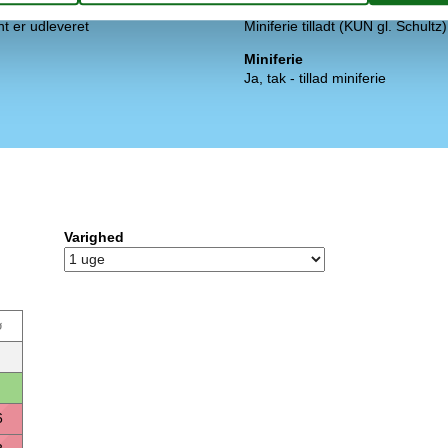
Vandaflæsning
 er udleveret
Miniferie tilladt (KUN gl. Schultz)
Miniferie
Ja, tak - tillad miniferie
Varighed
ø
6