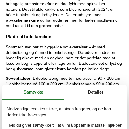
behagelig atmosfære efter en dag fyldt med oplevelser i
naturen. Det stilfulde køkken, som blev renoveret i 2024, er
både funktionelt og indbydende. Det er udstyret med
opvaskemaskine
og har gode rammer for fælles madlavning
med udsigt til den grønne natur.
Plads til hele familien
Sommerhuset har to hyggelige soveværelser – ét med
dobbeltseng og ét med to enkeltsenge. Derudover findes en
hyggelig alkove med en daybed, som er det perfekte sted at
læse en bog, slappe af eller tage en lur. Badeværelset er lyst og
har
gulvvarme
, som giver ekstra komfort på kølige dage.
Sovepladser
: 1 dobbeltseng med to madrasser á 90 × 200 cm,
1 dobbeltseng på 160 × 200 cm, 2 enkeltsenge á 90 × 200 cm
samt 1 enkeltseng (alkove) på 80 × 200 cm.
Samtykke
Detaljer
Masser af aktiviteter for hele familien
Nødvendige cookies sikrer, at siden fungerer, og de kan
På grunden findes et isoleret
anneks
(uden opvarmning), hvor
derfor ikke fravælges.
både børn og voksne kan hygge sig med
dart
,
bordfodbold
,
bordtennis
og
billard
. Ønsker du ekstra ro og privatliv, findes
Hvis du giver samtykke til, at vi må opsamle statistik, hjælper
der desuden et andet opvarmeligt anneks med dobbeltseng,