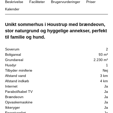
Beskrivelse
Faciliteter
Brugervurderinger
Priser
Kalender
Unikt sommerhus i Houstrup med brændeovn,
stor naturgrund og hyggelige annekser, perfekt
til familie og hund.
Soverum
2
Boligareal
93 m²
Grundareal
2.230 m²
Husdyr
1
Tilbyder miniferie
Nej
Afstand vand
3 km
Afstand indkøb
4 km
Internet
Ja
Parabol/kabel TV
Ja
Brændeovn
Ja
Opvaskemaskine
Ja
Ikkeryger
Ja
Energivenligt
Ja