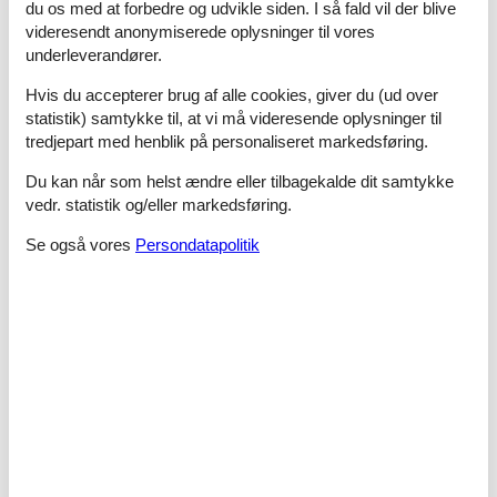
du os med at forbedre og udvikle siden. I så fald vil der blive
som er ideelt til en afslappende overnatning.
videresendt anonymiserede oplysninger til vores
Bemærk: Annekserne udgør tilsammen 30 m² og er
underleverandører.
inkluderet i den samlede boligareal.
Hvis du accepterer brug af alle cookies, giver du (ud over
Nyd naturen og de hyggelige uderum
statistik) samtykke til, at vi må videresende oplysninger til
tredjepart med henblik på personaliseret markedsføring.
Sommerhuset har flere terrasser og hyggelige siddepladser,
hvor du kan nyde solen eller slappe af på den
overdækkede
Du kan når som helst ændre eller tilbagekalde dit samtykke
terrasse
. På grunden findes også et
bålsted
, som skaber de
vedr. statistik og/eller markedsføring.
perfekte rammer for hyggelige aftener med snobrød, ristede
skumfiduser og samvær omkring bålet.
Se også vores
Persondatapolitik
Vesterhavet
ligger kun ca.
3 km
fra huset, og
indkøbsmuligheder
findes ca.
4 km
væk. Her får du den
perfekte kombination af naturoplevelser og praktisk
beliggenhed.
Takket være den omfattende modernisering i 2024 fremstår
sommerhuset som en sand perle. Det er det ideelle valg for dig,
der søger et eksklusivt, roligt og familievenligt sommerhus med
både afslapning og masser af aktivitetsmuligheder.