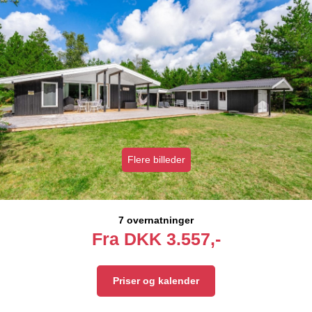
Flere billeder
7 overnatninger
Fra
DKK
3.557,-
Priser og kalender