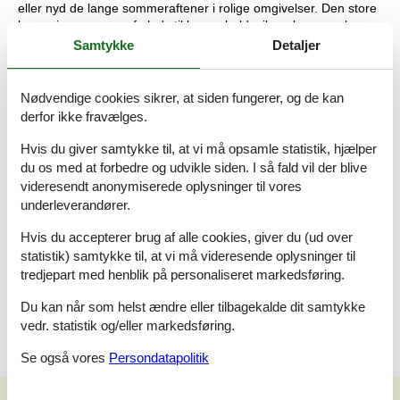
eller nyd de lange sommeraftener i rolige omgivelser. Den store
have giver masser af plads til leg og boldspil, og børnene kan
glæde sig over
gyngen
. Der er desuden
carport
ved huset.
Samtykke
Detaljer
Rolig beliggenhed tæt på naturen
Nødvendige cookies sikrer, at siden fungerer, og de kan
Sommerhuset ligger i et fredeligt feriehusområde i
Houstrup
,
derfor ikke fravælges.
omgivet af skov, hede og smukke naturstier. Området er ideelt til
vandre- og cykelture eller en løbetur i den vestjyske natur.
Hvis du giver samtykke til, at vi må opsamle statistik, hjælper
du os med at forbedre og udvikle siden. I så fald vil der blive
Vesterhavets
brede sandstrand ligger kun ca.
4 km
fra huset
videresendt anonymiserede oplysninger til vores
og byder på høje klitter, frisk havluft og masser af plads til lange
underleverandører.
gåture, badeture eller afslapning ved vandet.
Indkøbsmuligheder
findes ca.
1,5
km
fra huset, og populære
Hvis du accepterer brug af alle cookies, giver du (ud over
udflugtsmål som
Henne
Strand
,
Ringkøbing
Fjord
og
statistik) samtykke til, at vi må videresende oplysninger til
Blåbjerg
Klitplantage
ligger inden for kort afstand. Her venter
tredjepart med henblik på personaliseret markedsføring.
spændende naturoplevelser og aktiviteter for hele familien ved
den danske vestkyst.
Du kan når som helst ændre eller tilbagekalde dit samtykke
vedr. statistik og/eller markedsføring.
Se også vores
Persondatapolitik