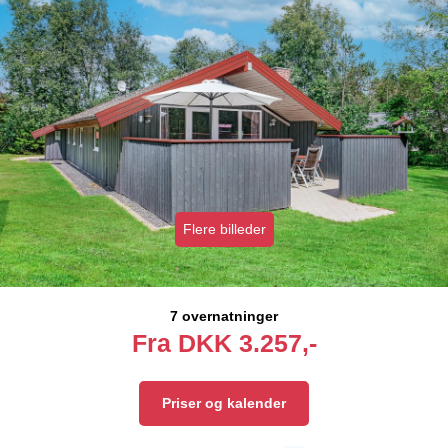
Flere billeder
7 overnatninger
Fra
DKK
3.257,-
Priser og kalender