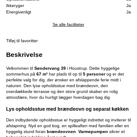
Ikkeryger
Ja
Energivenligt
Ja
Se alle faciliteter
Tilføj til favoritter
Beskrivelse
Velkommen til
Søndervang
39
i Houstrup. Dette hyggelige
sommerhus på
67
m²
har plads til op til
5
personer
og er det
perfekte valg for dig, der ønsker en afslappende ferie midt i
naturen. Den lyse opholdsstue med brændeovn, den
overdækkede terrasse og den store grund skaber en rolig
atmosfære, hvor du hurtigt lægger hverdagen bag dig.
Lys opholdsstue med brændeovn og separat køkken
Den indbydende opholdsstue er hyggeligt indrettet og inviterer til
afslapning. Nyd en god bog, en spilleaften med familien eller en
hyggelig stund foran
brændeovnen
.
Varmepumpen
sikrer et