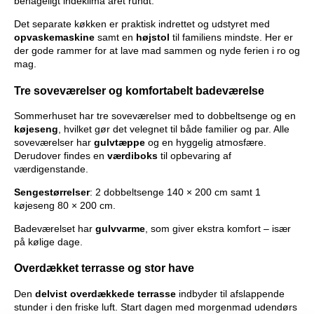
behageligt indeklima året rundt.
Det separate køkken er praktisk indrettet og udstyret med
opvaskemaskine
samt en
højstol
til familiens mindste. Her er
der gode rammer for at lave mad sammen og nyde ferien i ro og
mag.
Tre soveværelser og komfortabelt badeværelse
Sommerhuset har tre soveværelser med to dobbeltsenge og en
køjeseng
, hvilket gør det velegnet til både familier og par. Alle
soveværelser har
gulvtæppe
og en hyggelig atmosfære.
Derudover findes en
værdiboks
til opbevaring af
værdigenstande.
Sengestørrelser
: 2 dobbeltsenge 140 × 200 cm samt 1
køjeseng 80 × 200 cm.
Badeværelset har
gulvvarme
, som giver ekstra komfort – især
på kølige dage.
Overdækket terrasse og stor have
Den
delvist
overdækkede
terrasse
indbyder til afslappende
stunder i den friske luft. Start dagen med morgenmad udendørs