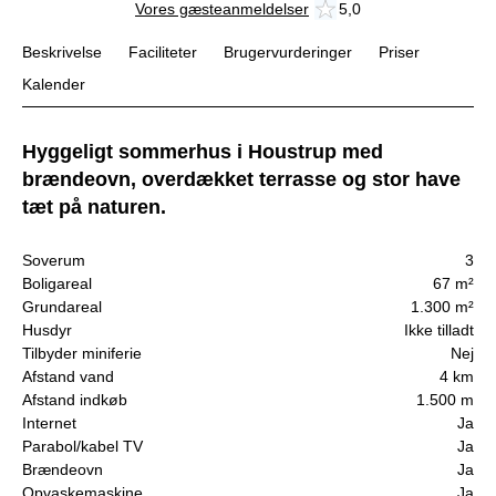
Vores gæsteanmeldelser
5,0
Beskrivelse
Faciliteter
Brugervurderinger
Priser
Kalender
Hyggeligt sommerhus i Houstrup med
brændeovn, overdækket terrasse og stor have
tæt på naturen.
Soverum
3
Boligareal
67 m²
Grundareal
1.300 m²
Husdyr
Ikke tilladt
Tilbyder miniferie
Nej
Afstand vand
4 km
Afstand indkøb
1.500 m
Internet
Ja
Parabol/kabel TV
Ja
Brændeovn
Ja
Opvaskemaskine
Ja