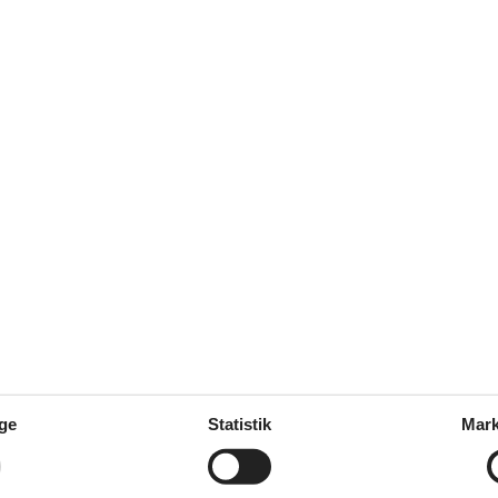
ng – perfekt til en familieferie tæt på hav og skov.
, med terrasse, brændeovn og nærhed til stranden – klar til ferie i ro o
Se nabo emner
Objektinfo
l keramisk
TV-programmer: Danske
ge
Statistik
Mark
vn
TV-programmer: Tyske
Internetadgang: WiFi
Internetadgang
Husareal