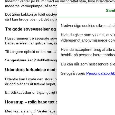
Indenfor venter jer 86 m² med en velindrettet stue, hvor brændeov
moderne varmepumpe, så temperaturen er behagelig året rundt.
Samt
Det åbne køkken er fuldt udstyret og gør det nemt at lave alt fra h
så I kan bruge tiden på det vigtige: samvær og afslapning.
Nødvendige cookies sikrer, at si
Tre gode soveværelser og lækkert badeværelse
Hvis du giver samtykke til, at vi
Huset rummer tre separate soveværelser – to med dobbeltsenge og 
videresendt anonymiserede oplys
Badeværelset har gulvvarme, så I starter dagen med varme fødder, se
Hvis du accepterer brug af alle c
Til længere ophold er det rart, at både vaskemaskine og tørretumbler
henblik på personaliseret marke
Sengestørrelse:
2 dobbeltsenge 160 x 200 cm + 2 enkeltsenge 80
Du kan når som helst ændre eller
Udendørs forkælelse med overdækket terrasse og grill
Se også vores
Persondatapolitik
Udenfor kan I nyde den store, overdækkede terrasse, hvor I både k
er god plads til at trække vejret, lade børnene lege og bare være sa
Et redskabsskur er tilgængeligt til opbevaring af cykler, badedyr ell
Houstrup – rolig base tæt på strand og indkøb
Med kort afstand til Vesterhavet og bare 1,5 km til nærmeste indkøb 