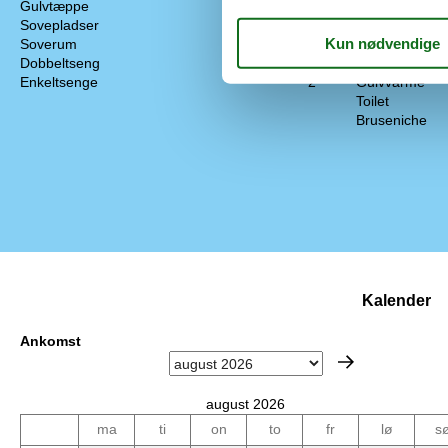
Gulvtæppe
Køleskab med 
Sovepladser
6
Opvaskemask
Soverum
3
Dobbeltseng
2
Baderum
Enkeltsenge
2
Gulvvarme
Toilet
Bruseniche
Kalender
Ankomst
august 2026
ma
ti
on
to
fr
lø
s