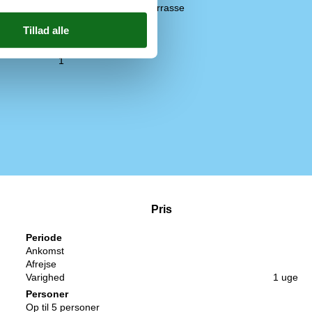
1984
Overdækket terrasse
2008
1
1
Pris
Periode
Ankomst
Afrejse
Varighed
1 uge
Personer
Op til 5 personer