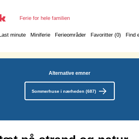
Ferie for hele familien
Last minute
Miniferie
Ferieområder
Favoritter (
0
)
Find 
Alternative emner
Sommerhuse i nærheden (687)