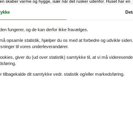
nen skaber varme og hygge, især når det rusker udenfor. Huset har en
ykke
Det
urtige snacks til fælles aftensmad. Opvaskemaskinen tager sig af opvask
den fungerer, og de kan derfor ikke fravælges.
 må opsamle statistik, hjælper du os med at forbedre og udvikle siden. I
ét med to enkeltsenge. Her er der plads til både voksne og børn.
ninger til vores underleverandører.
lv når vejret er køligt.
ookies, giver du (ud over statistik) samtykke til, at vi må videresende
 er til rådighed.
dsføring.
 x 200 cm.
 tilbagekalde dit samtykke vedr. statistik og/eller markedsføring.
an spise morgenmad i det fri og hygge jer om aftenen – uanset vejret. 
mmen. Grunden er omgivet af natur, hvilket giver både ro og privatliv.
er ekstra bagage.
ligger alt, hvad I har brug for, lige i nærheden. Nyd stranden, gå på