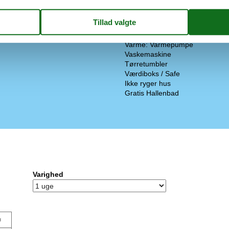
sep. fryseboks
Byggeår
ine
Renoveret: Total
Højstol
Varme: Brændeovn
Varme: Varmepumpe
Vaskemaskine
Tørretumbler
Værdiboks / Safe
Ikke ryger hus
Gratis Hallenbad
Varighed
ø