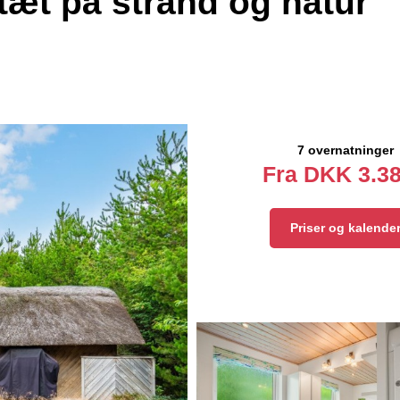
æt på strand og natur
7 overnatninger
Fra
DKK
3.38
Priser og kalende