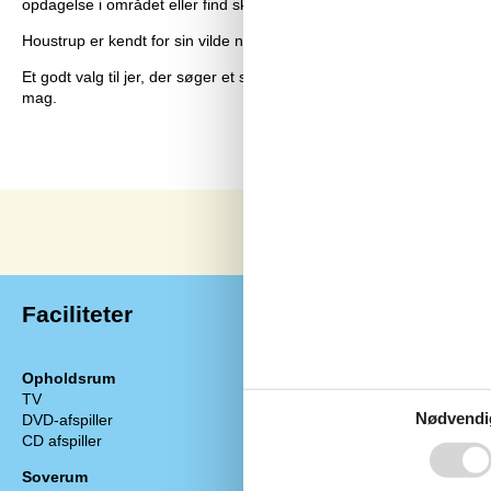
opdagelse i området eller find skygge i de nærliggende plantager.
Houstrup er kendt for sin vilde natur, brede stier og fredelige stemni
Et godt valg til jer, der søger et sommerhus i Houstrup uden kæledyr
mag.
Faciliteter
Opholdsrum
Køkken
TV
1
Kogeplader: E
Nødvendi
DVD-afspiller
1
Indbygningso
CD afspiller
1
Mikroovn
Emhætte
Soverum
Køleskab