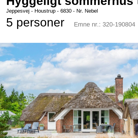
Hyggeligt sommerhus t
Jeppesvej
 - Houstrup
 - 6830
 - Nr. Nebel
5 personer
Emne nr.:
320-190804