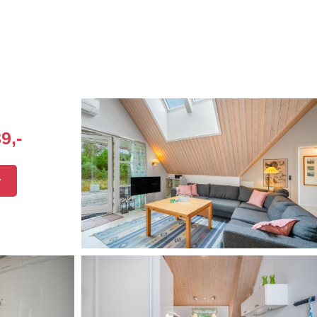
9,-
r