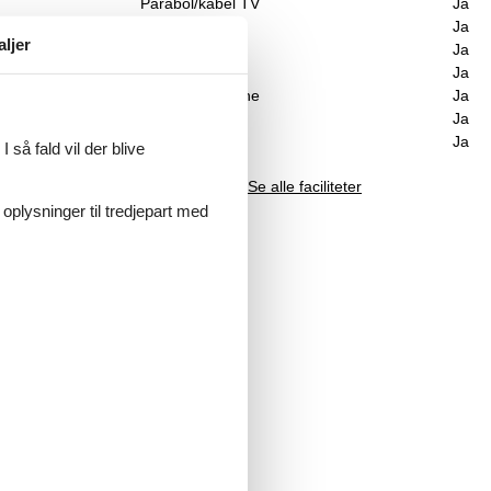
Parabol/kabel TV
Ja
Brændeovn
Ja
aljer
Vaskemaskine
Ja
en,
Tørretumbler
Ja
Opvaskemaskine
Ja
Ikkeryger
Ja
Energivenligt
Ja
 så fald vil der blive
Se alle faciliteter
 oplysninger til tredjepart med
Her