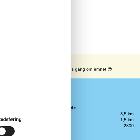
g
Se solens gang om emnet
😎
Objektinfo - ude
Afstand hav
3,5 km
edsføring
Afstand indkøb
1,5 km
Grundareal
2800
Havemøbler
86
Liggestole