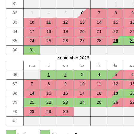
31
1
2
32
3
4
5
6
7
8
9
33
10
11
12
13
14
15
1
34
17
18
19
20
21
22
2
35
24
25
26
27
28
29
3
36
31
september 2026
ma
ti
on
to
fr
lø
s
36
1
2
3
4
5
6
37
7
8
9
10
11
12
1
38
14
15
16
17
18
19
2
39
21
22
23
24
25
26
2
40
28
29
30
41