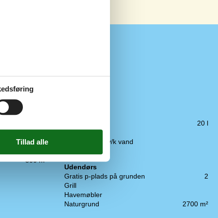
Koncepter
Røgfrit hus
edsføring
Køkken
El-komfur
Emhætte
Frostboks
20 l
3,5 km
Kaffemaskine
1 km
Køkkenet har v/k vand
3 km
Køleskab
500 m
Udendørs
Gratis p-plads på grunden
2
Grill
Havemøbler
Naturgrund
2700 m²