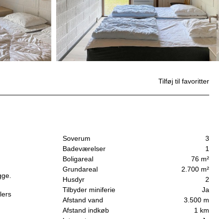
Tilføj til favoritter
Soverum
3
Badeværelser
1
Boligareal
76 m²
Grundareal
2.700 m²
gge.
Husdyr
2
Tilbyder miniferie
Ja
lers
Afstand vand
3.500 m
Afstand indkøb
1 km