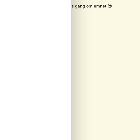
Se solens gang om emnet
😎