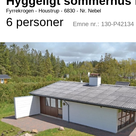
Hyggeligt sommerhus 
Fyrrekrogen
 - Houstrup
 - 6830
 - Nr. Nebel
6 personer
Emne nr.:
130-P42134