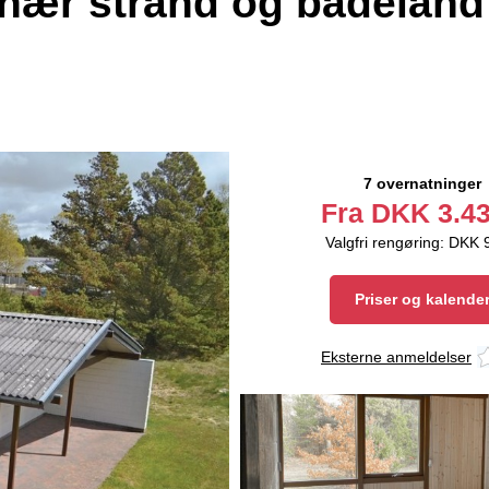
nær strand og badeland
7 overnatninger
Fra
DKK
3.43
Valgfri rengøring: DKK 
Priser og kalende
Eksterne anmeldelser