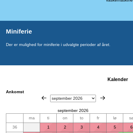
Vaskemaskine
Miniferie
Der er mulighed for miniferie i udvalgte perioder af året.
Kalender
Ankomst
september 2026
ma
ti
on
to
fr
lø
s
36
1
2
3
4
5
6