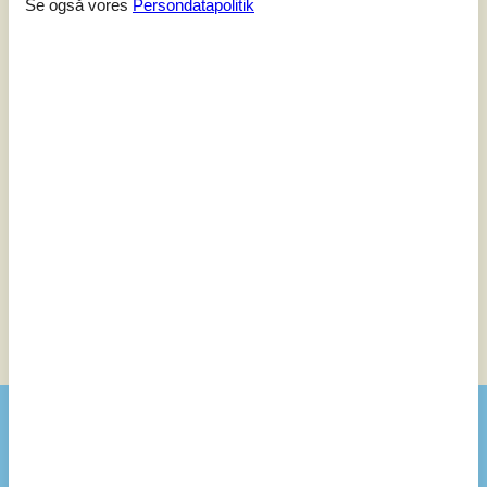
Vurderet d. 13-05-2023
Se også vores
Persondatapolitik
5
(0)
4
(0)
3
(1)
2
(0)
1
(0)
Kommentarer
Ingen vurderinger har kommentarer på dansk
1 vurdering har kommentar på et andet sprog.
Se 14 eksterne anmeldelser i stedet.
Se nabo emner
Se solens gang om emnet
😎
Faciliteter