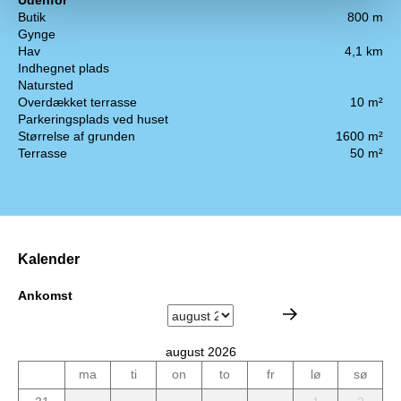
Udenfor
Butik
800 m
Gynge
Hav
4,1 km
Indhegnet plads
Natursted
Overdækket terrasse
10 m²
Parkeringsplads ved huset
Størrelse af grunden
1600 m²
Terrasse
50 m²
Kalender
Ankomst
august 2026
ma
ti
on
to
fr
lø
sø