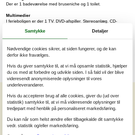
Der er 1 badeværelse med bruseniche og 1 toilet.
Multimedier
I ferieboligen er der 1 TV. DVD-afspiller. Stereoanlæg. CD-
afspiller. Der er mindst 4 danske kanaler. Mindst 4 tyske kanaler.
Samtykke
Detaljer
Der er trådløst internet til rådighed.
Værd at vide
Nødvendige cookies sikrer, at siden fungerer, og de kan
Ingen udlejning til ungdomsgrupper, hvor alle er 15-25 år.
derfor ikke fravælges.
Rygning ikke tilladt. Ved overtrædelse af forbuddet opkræves et
gebyr på minimum DKK 3.000,-.
Hvis du giver samtykke til, at vi må opsamle statistik, hjælper
du os med at forbedre og udvikle siden. I så fald vil der blive
videresendt anonymiserede oplysninger til vores
underleverandører.
Vores gæsteanmeldelser
Hvis du accepterer brug af alle cookies, giver du (ud over
Vores gæsteanmeldelser
Eksterne anmeldelser
statistik) samtykke til, at vi må videresende oplysninger til
tredjepart med henblik på personaliseret markedsføring.
3,0
Baseret på
1
vurdering
Du kan når som helst ændre eller tilbagekalde dit samtykke
vedr. statistik og/eller markedsføring.