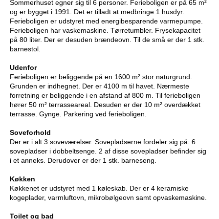
Sommerhuset egner sig til 6 personer. Ferieboligen er på 65 m²
og er bygget i 1991. Det er tilladt at medbringe 1 husdyr.
Ferieboligen er udstyret med energibesparende varmepumpe.
Ferieboligen har vaskemaskine. Tørretumbler. Frysekapacitet
på 80 liter. Der er desuden brændeovn. Til de små er der 1 stk.
barnestol.
Udenfor
Ferieboligen er beliggende på en 1600 m² stor naturgrund.
Grunden er indhegnet. Der er 4100 m til havet. Nærmeste
forretning er beliggende i en afstand af 800 m. Til ferieboligen
hører 50 m² terrasseareal. Desuden er der 10 m² overdækket
terrasse. Gynge. Parkering ved ferieboligen.
Soveforhold
Der er i alt 3 soveværelser. Sovepladserne fordeler sig på: 6
sovepladser i dobbeltsenge. 2 af disse sovepladser befinder sig
i et anneks. Derudover er der 1 stk. barneseng.
Køkken
Køkkenet er udstyret med 1 køleskab. Der er 4 keramiske
kogeplader, varmluftovn, mikrobølgeovn samt opvaskemaskine.
Toilet og bad