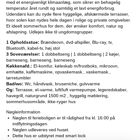
med et energivenligt klimaanlæg, som sikrer en behagelig
temperatur året rundt og samtidig et lavt energiforbrug.
Udendørs kan du nyde flere hyggelige, afskærmede terrasser,
hvor solen kan nydes hele dagen i rolige og private omgivelser.
Et ideelt sommerhus for dem, der ønsker komfort, natur og
afslapning. Udlejes ikke til ungdomsgrupper.
1 Opholdsstue:
Brændeovn, dvd-afspiller, Blu-ray, tv,
Bluetooth, kabel-tv, høj stol
3 Soveværelser:
1 dobbeltseng | 1 dobbeltseng | 2 køjer,
barneseng, barneseng, barneseng
Køkkenafd.:
El-komfur, køleskab m/frostboks, mikroovn,
emhætte, kaffemaskine, opvaskemask., vaskemask.,
tørretumbler
Bad/wc:
Wc, håndvask, bruseniche, gulvvarme
Og:
Terrasse, el-varme, luft/luft varmepumpe, legeredskaber,
havegrill, naturgrund 1500 m2 , hyggelig møblering,
sommerhusområde, ikke-ryger hus
Nøgleinformation
Nøglen til ferieboligen er til rådighed fra kl. 16:00 på
indflytningsdagen.
Nøglen udleveres ved huset.
Dette hus er udstyret med smart lock