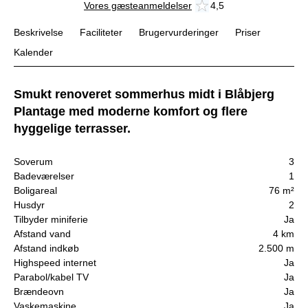
Vores gæsteanmeldelser
4,5
Beskrivelse
Faciliteter
Brugervurderinger
Priser
Kalender
Smukt renoveret sommerhus midt i Blåbjerg
Plantage med moderne komfort og flere
hyggelige terrasser.
Soverum
3
Badeværelser
1
Boligareal
76 m²
Husdyr
2
Tilbyder miniferie
Ja
Afstand vand
4 km
Afstand indkøb
2.500 m
Highspeed internet
Ja
Parabol/kabel TV
Ja
Brændeovn
Ja
Vaskemaskine
Ja