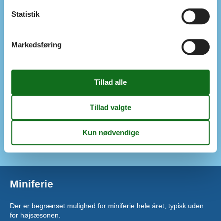
Tørretumbler
Statistik
Vaskemaskine
Køkken
El-komfur
Markedsføring
Emhætte
Kaffemaskine
Køleskab
Køleskab m/frostboks
Mikroovn
Opvaskemask.
Udendørs
Havegrill
Terrasse
Miniferie
Der er begrænset mulighed for miniferie hele året, typisk uden
for højsæsonen.