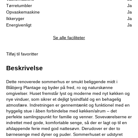
Tørretumbler
Ja
Opvaskemaskine
Ja
Ikkeryger
Ja
Energivenligt
Ja
Se alle faciliteter
Tilføj til favoritter
Beskrivelse
Dette renoverede sommerhus er smukt beliggende midt i
Blåbjerg Plantage og byder på fred, ro og naturskønne
omgivelser. Huset fremstår lyst og moderne med nyt køkken og
nye vinduer, som sikrer et dejligt lysindfald og en behagelig
atmosfære. Indretningen er gennemtænkt og funktionel med en
hyggelig stue i åben forbindelse med køkken/alrum – det
perfekte samlingspunkt for familie og venner. Soveværelserne er
indrettet med gode, komfortable senge, så der er lagt op til en
afslappende ferie med god nattesøvn. Derudover er der to
børnesenge med dyner og puder. Sommerhuset er udstyret