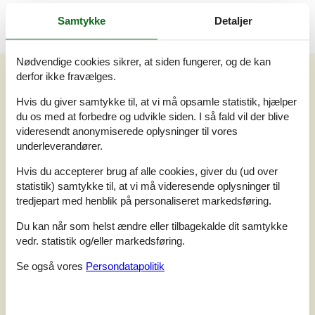
Samtykke
Detaljer
Nødvendige cookies sikrer, at siden fungerer, og de kan
Vores gæsteanmeldelser
derfor ikke fravælges.
Vores gæsteanmeldelser
Eksterne anmeldelser
Hvis du giver samtykke til, at vi må opsamle statistik, hjælper
du os med at forbedre og udvikle siden. I så fald vil der blive
4,5
videresendt anonymiserede oplysninger til vores
Baseret på
2
vurderinger
underleverandører.
Hvis du accepterer brug af alle cookies, giver du (ud over
Sidste vurdering fra d. 10-12-2024
statistik) samtykke til, at vi må videresende oplysninger til
tredjepart med henblik på personaliseret markedsføring.
5
(1)
4
(1)
3
(0)
Du kan når som helst ændre eller tilbagekalde dit samtykke
2
(0)
vedr. statistik og/eller markedsføring.
1
(0)
Kommentarer
Se også vores
Persondatapolitik
Ingen vurderinger har kommentarer.