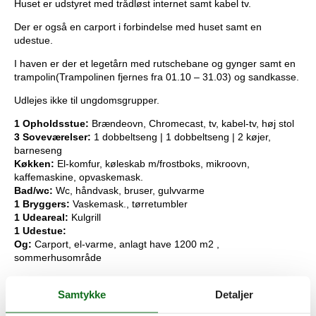
Huset er udstyret med trådløst internet samt kabel tv.
Der er også en carport i forbindelse med huset samt en
udestue.
I haven er der et legetårn med rutschebane og gynger samt en
trampolin(Trampolinen fjernes fra 01.10 – 31.03) og sandkasse.
Udlejes ikke til ungdomsgrupper.
1 Opholdsstue:
Brændeovn, Chromecast, tv, kabel-tv, høj stol
3 Soveværelser:
1 dobbeltseng | 1 dobbeltseng | 2 køjer,
barneseng
Køkken:
El-komfur, køleskab m/frostboks, mikroovn,
kaffemaskine, opvaskemask.
Bad/wc:
Wc, håndvask, bruser, gulvvarme
1 Bryggers:
Vaskemask., tørretumbler
1 Udeareal:
Kulgrill
1 Udestue:
Og:
Carport, el-varme, anlagt have 1200 m2 ,
sommerhusområde
Nøgleinformation
Samtykke
Detaljer
Nøglen til ferieboligen er til rådighed fra kl. 16:00 på
indflytningsdagen.