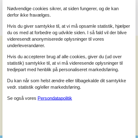
Nøglen udleveres ved huset.
Dette hus er udstyret med smart lock
Nødvendige cookies sikrer, at siden fungerer, og de kan
derfor ikke fravælges.
Hvis du giver samtykke til, at vi må opsamle statistik, hjælper
du os med at forbedre og udvikle siden. I så fald vil der blive
videresendt anonymiserede oplysninger til vores
Eksterne anmeldelser
underleverandører.
Vores gæsteanmeldelser
Eksterne anmeldelser
Hvis du accepterer brug af alle cookies, giver du (ud over
statistik) samtykke til, at vi må videresende oplysninger til
3,5
tredjepart med henblik på personaliseret markedsføring.
Du kan når som helst ændre eller tilbagekalde dit samtykke
vedr. statistik og/eller markedsføring.
Eksterne anmeldelser
Se også vores
Persondatapolitik
Ingen detaljerede eksterne anmeldelser
Se nabo emner
Se solens gang om emnet
😎