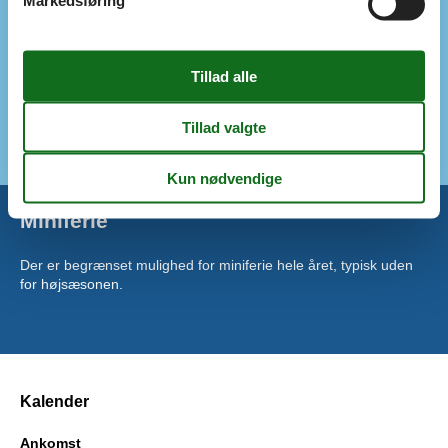
Markedsføring
Opvaskemask.
Udendørs
Carport
Havegrill
Indhegnet grund
Trækulgrill
Miniferie
Der er begrænset mulighed for miniferie hele året, typisk uden
for højsæsonen.
Kalender
Ankomst