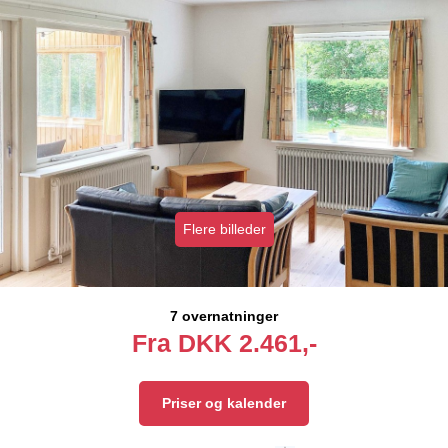
Flere billeder
7 overnatninger
Fra
DKK
2.461,-
Priser og kalender