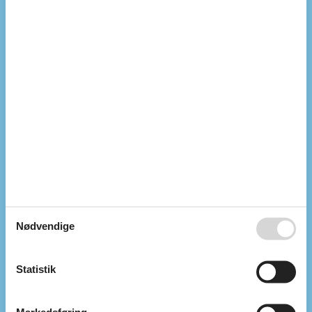
Internet
Kabel TV
Nationalt tv
Renoveret
1985
Tysk TV
Indendørs
Barneseng
Chromecast
Internetadgang
Kabel TV
Parabol
Pejs / brændeovn
TV
Tyske TV-kanaler
Tørretumbler
Vaskemaskine
Nødvendige
Køkken
El-komfur
Kaffemaskine
Statistik
Køleskab
Køleskab m/frostboks
Mikroovn