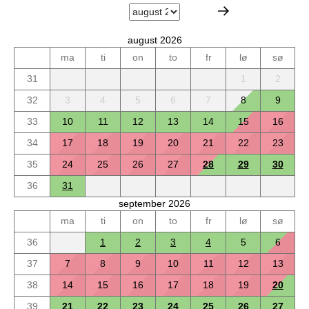
august 2026
ma
ti
on
to
fr
lø
sø
31
1
2
32
3
4
5
6
7
8
9
33
10
11
12
13
14
15
16
34
17
18
19
20
21
22
23
35
24
25
26
27
28
29
30
36
31
september 2026
ma
ti
on
to
fr
lø
sø
36
1
2
3
4
5
6
37
7
8
9
10
11
12
13
38
14
15
16
17
18
19
20
39
21
22
23
24
25
26
27