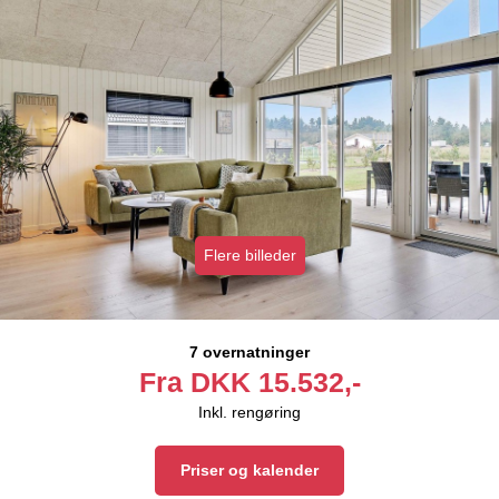
Flere billeder
7 overnatninger
Fra
DKK
15.532,-
Inkl. rengøring
Priser og kalender