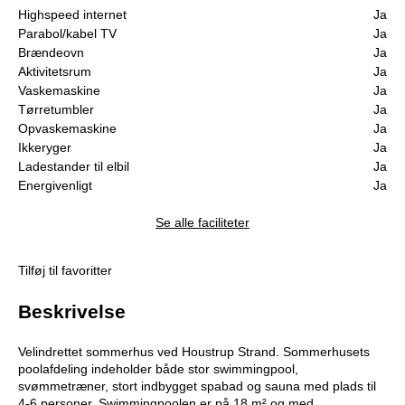
Highspeed internet
Ja
Parabol/kabel TV
Ja
Brændeovn
Ja
Aktivitetsrum
Ja
Vaskemaskine
Ja
Tørretumbler
Ja
Opvaskemaskine
Ja
Ikkeryger
Ja
Ladestander til elbil
Ja
Energivenligt
Ja
Se alle faciliteter
Tilføj til favoritter
Beskrivelse
Velindrettet sommerhus ved Houstrup Strand. Sommerhusets
poolafdeling indeholder både stor swimmingpool,
svømmetræner, stort indbygget spabad og sauna med plads til
4-6 personer. Swimmingpoolen er på 18 m² og med