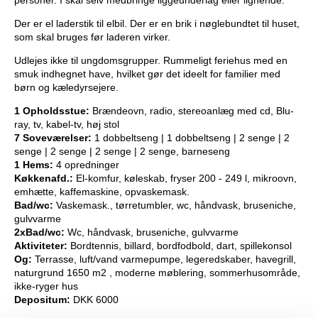
personer. I skal selv medbringe liggeunderlag eller lignende.
Der er el laderstik til elbil. Der er en brik i nøglebundtet til huset,
som skal bruges før laderen virker.
Udlejes ikke til ungdomsgrupper. Rummeligt feriehus med en
smuk indhegnet have, hvilket gør det ideelt for familier med
børn og kæledyrsejere.
1 Opholdsstue:
Brændeovn, radio, stereoanlæg med cd, Blu-
ray, tv, kabel-tv, høj stol
7 Soveværelser:
1 dobbeltseng | 1 dobbeltseng | 2 senge | 2
senge | 2 senge | 2 senge | 2 senge, barneseng
1 Hems:
4 opredninger
Køkkenafd.:
El-komfur, køleskab, fryser 200 - 249 l, mikroovn,
emhætte, kaffemaskine, opvaskemask.
Bad/wc:
Vaskemask., tørretumbler, wc, håndvask, bruseniche,
gulvvarme
2xBad/wc:
Wc, håndvask, bruseniche, gulvvarme
Aktiviteter:
Bordtennis, billard, bordfodbold, dart, spillekonsol
Og:
Terrasse, luft/vand varmepumpe, legeredskaber, havegrill,
naturgrund 1650 m2 , moderne møblering, sommerhusområde,
ikke-ryger hus
Depositum:
DKK 6000