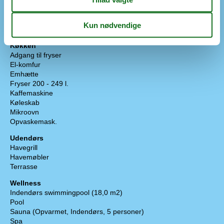
TV
Tyske TV-kanaler
Tørretumbler
Vaskemaskine
Køkken
Adgang til fryser
El-komfur
Emhætte
Fryser 200 - 249 l.
Kaffemaskine
Køleskab
Mikroovn
Opvaskemask.
Udendørs
Havegrill
Havemøbler
Terrasse
Wellness
Indendørs swimmingpool (18,0 m2)
Pool
Sauna (Opvarmet, Indendørs, 5 personer)
Spa