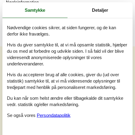
Nøgleinformation
Nøglen til ferieboligen er til rådighed fra kl. 16:00 på
Samtykke
Detaljer
indflytningsdagen.
Nøglen udleveres ved huset.
Nødvendige cookies sikrer, at siden fungerer, og de kan
derfor ikke fravælges.
Hvis du giver samtykke til, at vi må opsamle statistik, hjælper
du os med at forbedre og udvikle siden. I så fald vil der blive
Vores gæsteanmeldelser
videresendt anonymiserede oplysninger til vores
underleverandører.
Vores gæsteanmeldelser
Eksterne anmeldelser
Hvis du accepterer brug af alle cookies, giver du (ud over
4,6
statistik) samtykke til, at vi må videresende oplysninger til
Baseret på
5
vurderinger
tredjepart med henblik på personaliseret markedsføring.
Du kan når som helst ændre eller tilbagekalde dit samtykke
Sidste vurdering fra d. 12-10-2024
vedr. statistik og/eller markedsføring.
5
(3)
4
Se også vores
Persondatapolitik
(2)
3
(0)
2
(0)
1
(0)