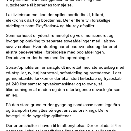
rutschebane til børnenes fornøjelse.
I aktivitetsrummet kan der spilles bordfodbold, billard,
elektronisk dart og bordtennis. Der er flere tv i forskellige
afdelinger samt PlayStation4 og blu-ray-afspiller.
Sommerhuset er yderst rummeligt og veldimensioneret og
bygget op omkring to separate soveafdelinger med i alt syv
soveværelser. Hver afdeling har et badeværelse og der er et
ekstra badeværelse i forbindelse med poolafdelingen.
Derudover er der hems med fire opredninger.
Spise-/opholdsrum er smagfuldt indrettet med stereoanlæg med
cd-afspiller, tv, høj barnestol, sofaafdeling og brændeovn. I det
gennemtænkte køkken er der bl.a. stort køleskab og fryseskab
på 240 liter samt to opvaskemaskiner og to ovne, så
tilberedningen af maden og den efterfølgende opvask går som
en leg.
På den store grund er der gynge og sandkasse samt legetårn
og trampolin (benyttes på eget ansvar/forsikring). Der er
havegrill til de hyggelige grillaftener.
Der er en shelter i haven til fri afbenyttelse. Der er plads til 4-5