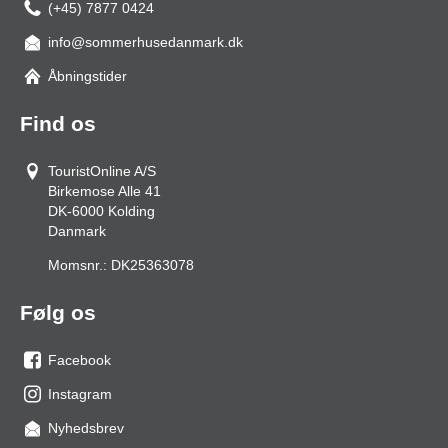
(+45) 7877 0424
info@sommerhusedanmark.dk
Åbningstider
Find os
TouristOnline A/S
Birkemose Alle 41
DK-6000
Kolding
Danmark
Momsnr.:
DK25363078
Følg os
Facebook
os
Instagram
på
os
Nyhedsbrev
facebook
på