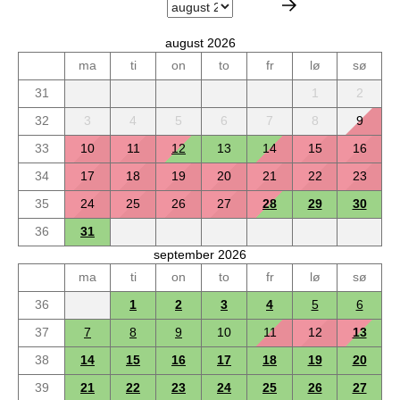
august 2026
ma
ti
on
to
fr
lø
sø
31
1
2
32
3
4
5
6
7
8
9
33
10
11
12
13
14
15
16
34
17
18
19
20
21
22
23
35
24
25
26
27
28
29
30
36
31
september 2026
ma
ti
on
to
fr
lø
sø
36
1
2
3
4
5
6
37
7
8
9
10
11
12
13
38
14
15
16
17
18
19
20
39
21
22
23
24
25
26
27