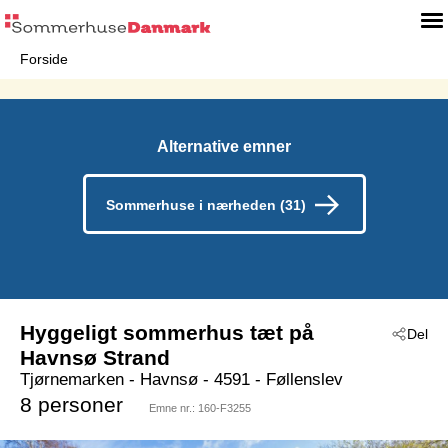
Forside
Alternative emner
Sommerhuse i nærheden (31)
Hyggeligt sommerhus tæt på
Del
Havnsø Strand
Tjørnemarken
 - Havnsø
 - 4591
 - Føllenslev
8 personer
Emne nr.:
160-F3255