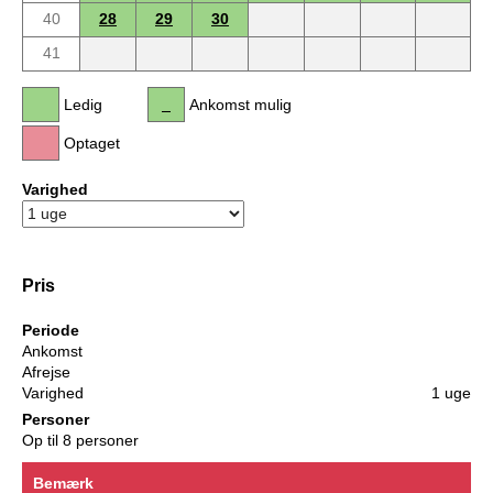
40
28
29
30
41
Ledig
Ankomst mulig
Optaget
Varighed
Pris
Periode
Ankomst
Afrejse
Varighed
1 uge
Personer
Op til 8 personer
Bemærk