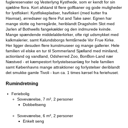
fuglereservater og Vesterlyng Kysthede, som er kendt for sin
sjældne flora. Kort afstand til flere golfbaner og gode muligheder
for lystfiskeri: Kystfiskepladser, havfiskeri (med kutter fra
Havnsø), ørredsøer og flere Put and Take søer. Egnen har
mange slotte og herregårde, heriblandt Dragsholm Slot med
Jarlen af Bothwells fangekælder og den indmurede kvinde.
Mange spændende middelalderkirker, ofte rigt udsmykket med
kalkmalerier, samt Kalundsborgs femtårnede Vor Frue Kirke.
Her ligger desuden flere kunstmuseer og mange gallerier. Hele
familien vil elske en tur til Sommerland Sjælland med miniland,
actionland og vandland, Odsherred Zoo, BonBon-Land nær
Næstved - et kæmpestort forlystelsesanlæg for hele familien
samt Københavns mange attraktioner og forlystelser deriblandt
det smukke gamle Tivoli - kun ca. 1 times kørsel fra feriehuset.
Rumindretning
Feriebolig
Soveværelse, 7 m², 2 personer
Dobbeltseng
Soveværelse, 6 m², 2 personer
Enkelt seng