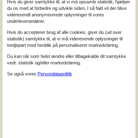
Hvis du giver samtykke til, at vi må opsamle statistik, hjælper
2,9
Baseret på
11
vurderinger
du os med at forbedre og udvikle siden. I så fald vil der blive
videresendt anonymiserede oplysninger til vores
underleverandører.
Sidste vurdering fra d. 30-09-2025
Hvis du accepterer brug af alle cookies, giver du (ud over
5
(0)
statistik) samtykke til, at vi må videresende oplysninger til
4
(4)
tredjepart med henblik på personaliseret markedsføring.
3
(3)
2
(3)
1
(1)
Du kan når som helst ændre eller tilbagekalde dit samtykke
vedr. statistik og/eller markedsføring.
Kommentarer
2 vurderinger har kommentarer på dansk.
Se også vores
Persondatapolitik
2
0
1
7
2024 december
voksne
børn
husdyr
overnat
Det er et meget fint sommerhus til prisen. Alle vinduerne er
utætte og håndtaget på hoveddøren sidder stadig løst.
Madrasserne er enten for hårde eller for bløde, men fungerer
fint når man lægger to oven på hinanden. Der er til gengæld
service nok til tre-retters menu og saunaen fungerer
fortræffeligt. Vi nød at vinterbade og komme tilbage til en varm
sauna. Vi var glade for at vi ikke var flere end fire gæster, for så
stort er det heller ikke.