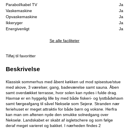
Parabol/kabel TV
Ja
Vaskemaskine
Ja
Opvaskemaskine
Ja
Ikkeryger
Ja
Energivenligt
Ja
Se alle faciliteter
Tilføj til favoritter
Beskrivelse
Klassisk sommerhus med åbent køkken ud mod spisestue/stue
med akove, 3 værelser, gang, badeværelse samt sauna. Åben
samt overdækket terrasse, hvor solen kan nydes i fulde drag.
Havnsø er en hyggelig lille by med både fiskeri- og lystbådehavn
samt færgeafgang til såvel Nekselø som Sejerø. Stranden nær
feriehuset er meget attraktiv for både børn og voksne. Herfra
kan man om aftenen nyde den smukke solnedgang over
Nekselø. Landskabet er skabt af isgletschere og som følge
deraf meget varieret og bakket. I nærheden findes 2