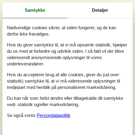
5,0
Baseret på
1
vurdering
Samtykke
Detaljer
Vurderet d. 27-07-2025
Nødvendige cookies sikrer, at siden fungerer, og de kan
derfor ikke fravælges.
5
(1)
4
(0)
Hvis du giver samtykke til, at vi må opsamle statistik, hjælper
3
(0)
2
(0)
du os med at forbedre og udvikle siden. I så fald vil der blive
1
(0)
videresendt anonymiserede oplysninger til vores
underleverandører.
Kommentarer
1 vurdering har kommentar på dansk.
Hvis du accepterer brug af alle cookies, giver du (ud over
statistik) samtykke til, at vi må videresende oplysninger til
4
2
0
14
voksne
børn
husdyr
2025 juli
overnatn
tredjepart med henblik på personaliseret markedsføring.
Das Haus bot alles was man brauchte und die vorherigen
Du kan når som helst ændre eller tilbagekalde dit samtykke
Kritikpunkte in Bezug auf Küchenausstattung können wir nicht
vedr. statistik og/eller markedsføring.
bestätigen. Offenbar wurde hier nachgebessert. Es ware genug
Besteck, Teller, Tassen, Schüsseln etc. vorhanden. Einzig der
Se også vores
Persondatapolitik
Gartenbereich könnte etwas mehr Liebe vertragen. Eine Hecke,
Sichtschutz und Bäume wären die einzige Verbesserung die uns
aufgefallen sind.