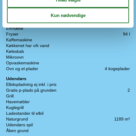
Lystfiskerhus
Røgfrit hus
Tæt på havet
Køkken
Emhætte
Fryser
94 l
Kaffemaskine
Køkkenet har v/k vand
Køleskab
Mikroovn
Opvaskemaskine
Ovn og el-plader
4 kogeplader
Udendørs
Elbilopladning ej inkl. i pris
Gratis p-plads på grunden
2
Grill
Havemøbler
Kuglegrill
Ladestander til elbil
Naturgrund
1189 m²
Udendørs spil
Åben grund