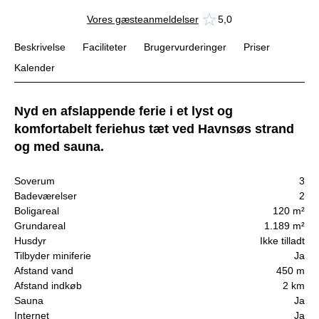
Vores gæsteanmeldelser
5,0
Beskrivelse
Faciliteter
Brugervurderinger
Priser
Kalender
Nyd en afslappende ferie i et lyst og
komfortabelt feriehus tæt ved Havnsøs strand
og med sauna.
Soverum
3
Badeværelser
2
Boligareal
120 m²
Grundareal
1.189 m²
Husdyr
Ikke tilladt
Tilbyder miniferie
Ja
Afstand vand
450 m
Afstand indkøb
2 km
Sauna
Ja
Internet
Ja