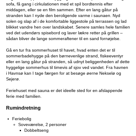
sofa, få gang i cirkulationen med et spil bordtennis efter
middagen, eller se en film sammen. Efter en lang gåtur på
stranden kan I nyde den beroligende varme i saunaen. Nyd
solen og slap af i de komfortable liggestole på terrassen og lad
blikket vandre hen over landskabet. Senere samles hele familien
ved det udendørs spisebord og laver lækre retter på grillen –
sådan bliver de lange sommeraftener til en sand fornøjelse.
Gå en tur fra sommerhuset til havet, hvad enten det er til
sommerbadehygge på den børnevenlige strand, fiskeeventyr
eller en lang gåtur på stranden, så udnyt beliggenheden af dette
hyggelige sommerhus til timevis af sjov ved vandet. Fra havnen
i Havnsø kan I tage færgen for at besøge øerne Nekselø og
Sejerø.
Feriehuset med sauna er det ideelle sted for en afslappende
ferie med familien.
Rumindretning
Feriebolig
Soveværelse, 2 personer
Dobbeltseng