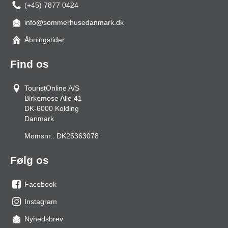
(+45) 7877 0424
info@sommerhusedanmark.dk
Åbningstider
Find os
TouristOnline A/S
Birkemose Alle 41
DK-6000
Kolding
Danmark
Momsnr.:
DK25363078
Følg os
Facebook
os
Instagram
på
os
Nyhedsbrev
facebook
på