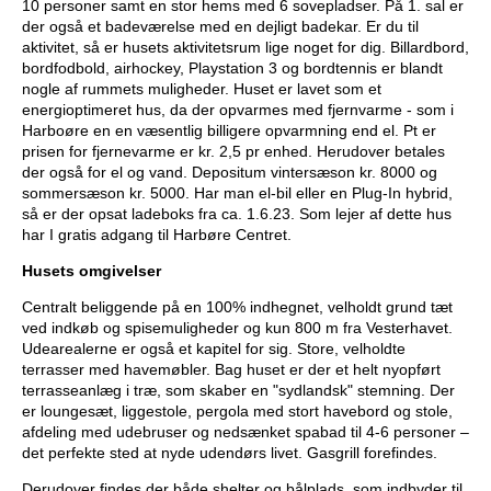
10 personer samt en stor hems med 6 sovepladser. På 1. sal er
der også et badeværelse med en dejligt badekar. Er du til
aktivitet, så er husets aktivitetsrum lige noget for dig. Billardbord,
bordfodbold, airhockey, Playstation 3 og bordtennis er blandt
nogle af rummets muligheder. Huset er lavet som et
energioptimeret hus, da der opvarmes med fjernvarme - som i
Harboøre en en væsentlig billigere opvarmning end el. Pt er
prisen for fjernevarme er kr. 2,5 pr enhed. Herudover betales
der også for el og vand. Depositum vintersæson kr. 8000 og
sommersæson kr. 5000. Har man el-bil eller en Plug-In hybrid,
så er der opsat ladeboks fra ca. 1.6.23. Som lejer af dette hus
har I gratis adgang til Harbøre Centret.
Husets omgivelser
Centralt beliggende på en 100% indhegnet, velholdt grund tæt
ved indkøb og spisemuligheder og kun 800 m fra Vesterhavet.
Udearealerne er også et kapitel for sig. Store, velholdte
terrasser med havemøbler. Bag huset er der et helt nyopført
terrasseanlæg i træ, som skaber en "sydlandsk" stemning. Der
er loungesæt, liggestole, pergola med stort havebord og stole,
afdeling med udebruser og nedsænket spabad til 4-6 personer –
det perfekte sted at nyde udendørs livet. Gasgrill forefindes.
Derudover findes der både shelter og bålplads, som indbyder til