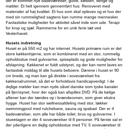
der er kommet nye badeværelser, gulve, køkken, senge og
møbler. Et helt igennem gennemført hus. Renoveret med
materialer af høj kvalitet. Et hus som skal opleves og et hus der
med sin rummelighed sagtens kan rumme mange mennesker.
Fantastiske muligheder for aktivitet såvel inde som ude. Terapi
for krop og sjæl. Rammerne for en unik ferie tæt ved
Vesterhavet.
Husets indretning
Huset er på 550 m2 og har internet. Husets primære rum er det
store køkkenhjørne, som er kombineret med en stor, rummelig
opholdsstue med gulvvarme, spiseplads og gode muligheder for
afslapning. Køkkenet er fuldt udstyret, og der kan nemt laves en
fantastisk middag til alle husets beboere. Dørene i huset er 90
cm brede, og man kan gå direkte i soveværelset fra
køkkenalrummet, så det er forholdsvis handicapvenligt. I de
dejlige møbler kan man nyde såvel danske som tyske kanaler
på fjernsynet, hvor der også kan afspilles DVD. På de kølige
aftener kan der tændes op i brændeovnen, som giver ekstra
hygge. Huset har stor wellnessafdeling med stor, lækker
swimmingpool med rutchebane, sauna og spabad. Der er 4
badeværelser, som alle har både toilet, brus og gulvvarme. I
stueetagen er der 4 soveværelser til 8 personer. På første sal er
der yderligere en dejlig opholdsstue med TV, 5 soveværelser til