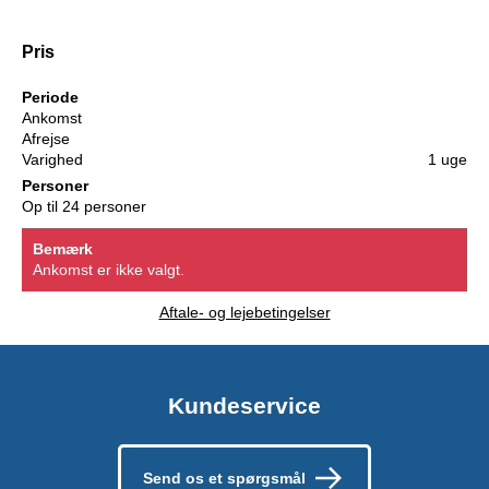
Pris
Periode
Ankomst
Afrejse
Varighed
1 uge
Personer
Op til 24 personer
Bemærk
Ankomst er ikke valgt.
Aftale- og lejebetingelser
Kundeservice
Send os et spørgsmål