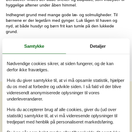
hyggelige aftener under åben himmel.
Indhegnet grund med mange gode læ- og solmuligheder. Til
børnene er der legetårn med gynger. Luk lågen til haven og
nyd, at både husdyr og børn frit kan tumle på den lukkede
grund.
Det perfekte hus i høj kvalitet og med masser af plads. Kan
Samtykke
Detaljer
beboes af op til 24 personer.
Ikke rygerhus.
Nødvendige cookies sikrer, at siden fungerer, og de kan
derfor ikke fravælges.
Hvis du giver samtykke til, at vi må opsamle statistik, hjælper
du os med at forbedre og udvikle siden. I så fald vil der blive
Vores gæsteanmeldelser
Vores gæsteanmeldelser
videresendt anonymiserede oplysninger til vores
underleverandører.
4,6
Baseret på
8
vurderinger
Hvis du accepterer brug af alle cookies, giver du (ud over
statistik) samtykke til, at vi må videresende oplysninger til
tredjepart med henblik på personaliseret markedsføring.
Sidste vurdering fra d. 14-07-2025