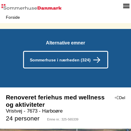
Forside
Alternative emner
Sommerhuse i nærheden (324)
Renoveret feriehus med wellness
Del
og aktiviteter
Vristvej
 - 7673
 - Harboøre
24 personer
Emne nr.:
325-565339