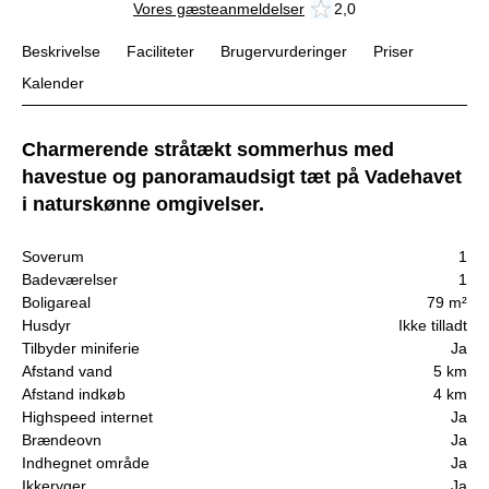
Vores gæsteanmeldelser
2,0
Beskrivelse
Faciliteter
Brugervurderinger
Priser
Kalender
Charmerende stråtækt sommerhus med
havestue og panoramaudsigt tæt på Vadehavet
i naturskønne omgivelser.
Soverum
1
Badeværelser
1
Boligareal
79 m²
Husdyr
Ikke tilladt
Tilbyder miniferie
Ja
Afstand vand
5 km
Afstand indkøb
4 km
Highspeed internet
Ja
Brændeovn
Ja
Indhegnet område
Ja
Ikkeryger
Ja