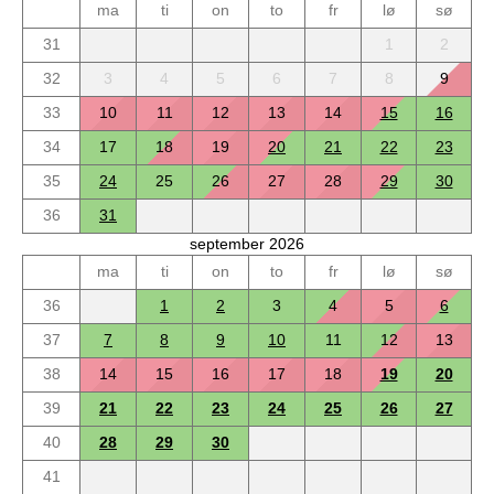
ma
ti
on
to
fr
lø
sø
31
1
2
32
3
4
5
6
7
8
9
33
10
11
12
13
14
15
16
34
17
18
19
20
21
22
23
35
24
25
26
27
28
29
30
36
31
september 2026
ma
ti
on
to
fr
lø
sø
36
1
2
3
4
5
6
37
7
8
9
10
11
12
13
38
14
15
16
17
18
19
20
39
21
22
23
24
25
26
27
40
28
29
30
41