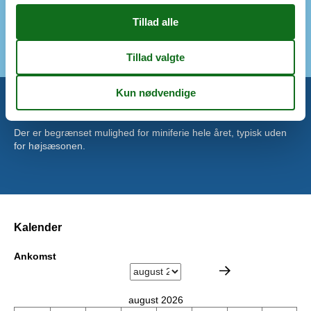
Havegrill
Indhegnet grund
Terrasse
Miniferie
Der er begrænset mulighed for miniferie hele året, typisk uden
for højsæsonen.
Kalender
Ankomst
august 2026