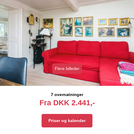
Flere billeder
7 overnatninger
Fra
DKK
2.441,-
Priser og kalender