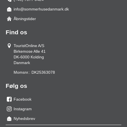
info@sommerhusedanmark.dk
Åbningstider
Find os
TouristOnline A/S
Birkemose Alle 41
DK-6000
Kolding
Danmark
Momsnr.:
DK25363078
Følg os
Facebook
os
Instagram
på
os
Nyhedsbrev
facebook
på