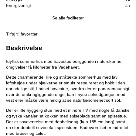
Energivenligt
Ja
Se alle faciliteter
Tilføj til favoritter
Beskrivelse
Idyllisk sommerhus med havestue beliggende i naturskønne
omgivelser få kilometer fra Vadehavet.
Dette charmerende, lille og stråtækte sommerhus med lav
loftshøjde under bjælkerne er smukt restaureret og holdt i den
oprindelige stil. I huset havestue, hvorfra der er panoramaudsigt
over de omkringliggende enge, kan I nyde solnedgangen mod
vest eller måske være heldig at se naturfænomenet sort sol.
Der er lille hyggelig stue med et mindre TV med nogle få danske
og tyske kanaler, et køkken med spiseplads samt en spisestue.
Der er soveværelse med dobbeltseng (kun 185 cm lang) samt
en stor dobbelt sovesofa i spisestuen. Badeværelset er indrettet
med bruser og toilet.