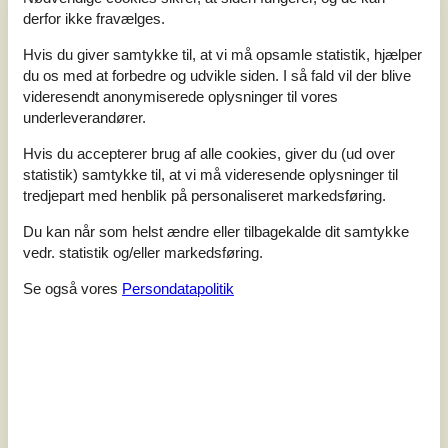
derfor ikke fravælges.
Vores gæsteanmeldelser
Hvis du giver samtykke til, at vi må opsamle statistik, hjælper
Vores gæsteanmeldelser
Eksterne anmeldelser
du os med at forbedre og udvikle siden. I så fald vil der blive
videresendt anonymiserede oplysninger til vores
2,0
underleverandører.
Baseret på
1
vurdering
Hvis du accepterer brug af alle cookies, giver du (ud over
Vurderet d. 17-09-2024
statistik) samtykke til, at vi må videresende oplysninger til
tredjepart med henblik på personaliseret markedsføring.
5
(0)
4
(0)
Du kan når som helst ændre eller tilbagekalde dit samtykke
3
(0)
vedr. statistik og/eller markedsføring.
2
(1)
1
(0)
Se også vores
Persondatapolitik
Kommentarer
1 vurdering har kommentar på dansk.
2
0
0
7
2024 september
voksne
børn
husdyr
overnat
lugter af mug/fugt