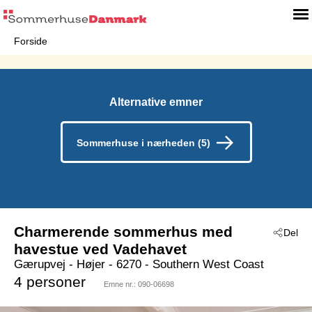
Forside
Alternative emner
Sommerhuse i nærheden (5)
Charmerende sommerhus med
Del
havestue ved Vadehavet
Gærupvej
 - Højer
 - 6270
 - Southern West Coast
4 personer
Emne nr.:
090-06698