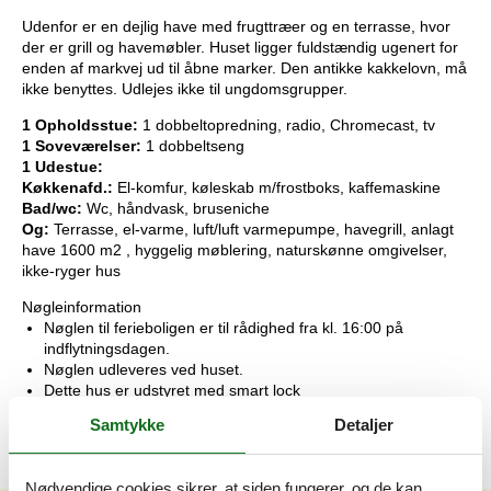
Udenfor er en dejlig have med frugttræer og en terrasse, hvor
der er grill og havemøbler. Huset ligger fuldstændig ugenert for
enden af markvej ud til åbne marker. Den antikke kakkelovn, må
ikke benyttes. Udlejes ikke til ungdomsgrupper.
1 Opholdsstue:
1 dobbeltopredning, radio, Chromecast, tv
1 Soveværelser:
1 dobbeltseng
1 Udestue:
Køkkenafd.:
El-komfur, køleskab m/frostboks, kaffemaskine
Bad/wc:
Wc, håndvask, bruseniche
Og:
Terrasse, el-varme, luft/luft varmepumpe, havegrill, anlagt
have 1600 m2 , hyggelig møblering, naturskønne omgivelser,
ikke-ryger hus
Nøgleinformation
Nøglen til ferieboligen er til rådighed fra kl. 16:00 på
indflytningsdagen.
Nøglen udleveres ved huset.
Dette hus er udstyret med smart lock
Samtykke
Detaljer
Nødvendige cookies sikrer, at siden fungerer, og de kan