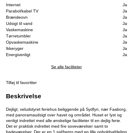
Internet
Ja
Parabol/kabel TV
Ja
Brændeovn
Ja
Udsigt til vand
Ja
Vaskemaskine
Ja
Tørretumbler
Ja
Opvaskemaskine
Ja
Ikkeryger
Ja
Energivenligt
Ja
Se alle faciliteter
Tilføj til favoritter
Beskrivelse
Dejligt, veludstyret feriehus beliggende på Sydfyn, nær Faaborg,
med panoramaudsigt over havet og området. Huset er lyst og
venligt indrettet med alle ønskelige faciliteter til en dejlig ferie.
Det er praktisk indrettet med fire soveværelser samt to
badeværelser. Der er en 1.sal/hems med en lille opholdsafdeling