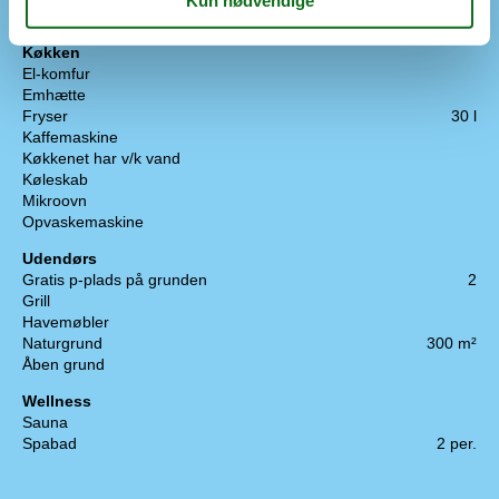
Tæt på havet
Køkken
El-komfur
Emhætte
Fryser
30 l
Kaffemaskine
Køkkenet har v/k vand
Køleskab
Mikroovn
Opvaskemaskine
Udendørs
Gratis p-plads på grunden
2
Grill
Havemøbler
Naturgrund
300 m²
Åben grund
Wellness
Sauna
Spabad
2 per.