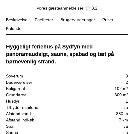
Vores gæsteanmeldelser
3,2
Beskrivelse
Faciliteter
Brugervurderinger
Priser
Kalender
Hyggeligt feriehus på Sydfyn med
panoramaudsigt, sauna, spabad og tæt på
børnevenlig strand.
Soverum
3
Badeværelser
2
Boligareal
102 m²
Grundareal
300 m²
Husdyr
1
Tilbyder miniferie
Ja
Afstand vand
350 m
Afstand indkøb
7 km
Spa
Ja
Sauna
Ja