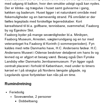
med udgang til balkon, hvor den smukke udsigt også kan nydes.
Der er klinke- og trægulve i huset samt gulvvarme i gang,
køkken og baderum. Huset ligger i et naturskønt område med
fiskemuligheder og en børnevenlig strand. På området er der
fælles legeplads med forskellige legeredskaber. Kort
køreafstand til bl.a. golfbane, tennisbane, svømmehal, Faaborg
by og Egeskov Slot.
Faaborg byder på mange seværdigheder bl.a. Minibyen,
Faaborg Museum, Arresten, vægterrundgang og en tur med
veterantoget fra Faaborg til Korinth (i sommerperioden). Fyn
kaldes med rette Danmarks have, H.C. Andersens fødeø. H.C.
Andersens Museet i Odense beskriver detaljeret om hans liv og
levned og er afgjort et besøg værd. Besøg også Den Fynske
Landsby eller Danmarks Jernbanemuseum. Fyn ligger også
centralt placeret i forhold til København, med under to timers
kørsel er I på strøgtur på Nordens længste gågade, og
Legolands sjove forlystelser kan nås på en time.
Rumindretning
Feriebolig
Soveværelse, 2 personer
Dobbeltseng