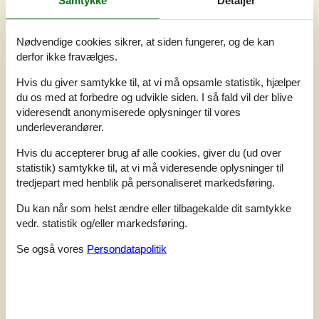
3,2
Baseret på
6
vurderinger
Nødvendige cookies sikrer, at siden fungerer, og de kan
derfor ikke fravælges.
Sidste vurdering fra d. 15-06-2025
Hvis du giver samtykke til, at vi må opsamle statistik, hjælper
5
(0)
du os med at forbedre og udvikle siden. I så fald vil der blive
4
(3)
3
(1)
videresendt anonymiserede oplysninger til vores
2
(2)
underleverandører.
1
(0)
Kommentarer
Hvis du accepterer brug af alle cookies, giver du (ud over
2 vurderinger har kommentarer på dansk.
statistik) samtykke til, at vi må videresende oplysninger til
1 vurdering har kommentar på et andet sprog.
tredjepart med henblik på personaliseret markedsføring.
Du kan når som helst ændre eller tilbagekalde dit samtykke
vedr. statistik og/eller markedsføring.
2
0
0
7
voksne
2023 oktober
børn
husdyr
overnat
Se også vores
Persondatapolitik
Lågen til opvaskemaskinen var defekt. Det regnede ind ved
skorstenen til brændeovnen. Der lugtede af bål i huset, da vi
ankom.
4
0
0
7
2023 september
voksne
børn
husdyr
overnat