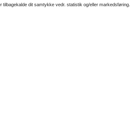
 tilbagekalde dit samtykke vedr. statistik og/eller markedsføring.
arme på 2 badeværelser.
 kanaler. 1-3 norske kanaler. Mindst 4 tyske kanaler. Der er trådløst
 ikke tilladt. Ved overtrædelse af forbuddet opkræves et gebyr på mini
Se nabo emner