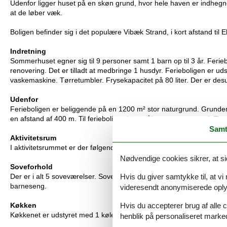
Udenfor ligger huset på en skøn grund, hvor hele haven er indheg
at de løber væk.
Boligen befinder sig i det populære Vibæk Strand, i kort afstand ti
Indretning
Sommerhuset egner sig til 9 personer samt 1 barn op til 3 år. Feri
renovering. Det er tilladt at medbringe 1 husdyr. Ferieboligen er u
vaskemaskine. Tørretumbler. Frysekapacitet på 80 liter. Der er des
Udenfor
Ferieboligen er beliggende på en 1200 m² stor naturgrund. Grunden 
en afstand af 400 m. Til ferieboligen hører åbent terrasseareal. Tramp
Samt
Aktivitetsrum
I aktivitetsrummet er der følgende udstyr: Mini billardbord. Mini bor
Nødvendige cookies sikrer, at si
Soveforhold
Hvis du giver samtykke til, at vi
Der er i alt 5 soveværelser. Sovepladserne fordeler sig på: 8 sovep
barneseng.
videresendt anonymiserede oplys
Hvis du accepterer brug af alle c
Køkken
Køkkenet er udstyret med 1 køleskab. Der er 4 keramiske kogepla
henblik på personaliseret marke