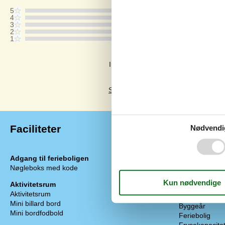
5
4
3
2
1
Kommentarer
Ingen vurderinger har kommentarer.
Se 12 eksterne anmeldelser i stedet.
Faciliteter
Nødvendi
Adgang til ferieboligen
Indretning
Nøgleboks med kode
Antal børn (0-
Antal voksne i
Aktivitetsrum
Bebygget area
Aktivitetsrum
Brændeovn
Mini billard bord
Byggeår
Mini bordfodbold
Feriebolig