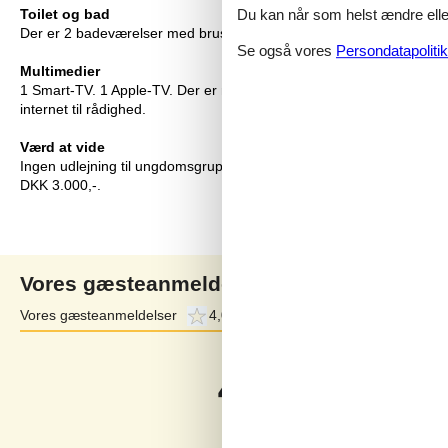
Du kan når som helst ændre eller
Toilet og bad
Der er 2 badeværelser med bruseniche og 2 toiletter. Der er gulvv
Se også vores
Persondatapolitik
Multimedier
1 Smart-TV. 1 Apple-TV. Der er mindst 4 danske kanaler. 1-3 svenske
internet til rådighed.
Værd at vide
Ingen udlejning til ungdomsgrupper, hvor alle er 15-25 år. Rygning
DKK 3.000,-.
Vores gæsteanmeldelser
Vores gæsteanmeldelser
4,0
Eksterne anmeldelser
4,6
4,0
Baseret på
2
vurderinger
Sidste vurdering fra d. 02-08-2026