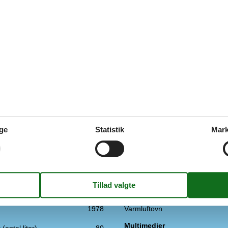
(0)
(2)
(0)
(0)
(0)
ge
Statistik
Mark
Køkken
3 år)
1
Antal keramiske kogeplader
nkl. 4-11 år
9
Køleskab
l
146 m²
Mikrobølgeovn
1
Opvaskemaskine
1978
Varmluftovn
Multimedier