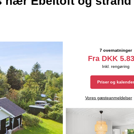
 nær Ebeltoft og strand
7 overnatninger
Fra
DKK
5.83
Inkl. rengøring
Priser og kalende
Vores gæsteanmeldelser