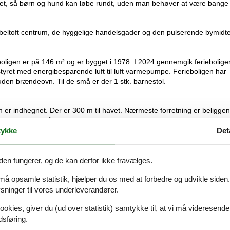
net, så børn og hund kan løbe rundt, uden man behøver at være bange 
l Ebeltoft centrum, de hyggelige handelsgader og den pulserende bymidte
eboligen er på 146 m² og er bygget i 1978. I 2024 gennemgik feriebolige
dstyret med energibesparende luft til luft varmepumpe. Ferieboligen har
uden brændeovn. Til de små er der 1 stk. barnestol.
er indhegnet. Der er 300 m til havet. Nærmeste forretning er beliggen
olin. Grill til rådighed. Parkering ved ferieboligen.
ykke
Det
dfodbold.
den fungerer, og de kan derfor ikke fravælges.
 må opsamle statistik, hjælper du os med at forbedre og udvikle siden. I
ladser i dobbeltsenge. 1 soveplads i enkeltseng. Derudover er der 1 stk
ninger til vores underleverandører.
ookies, giver du (ud over statistik) samtykke til, at vi må videresende
der, varmluftovn, mikrobølgeovn samt opvaskemaskine.
dsføring.