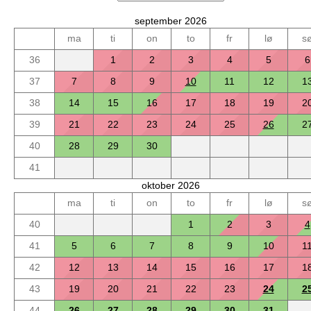
september 2026
ma
ti
on
to
fr
lø
s
36
1
2
3
4
5
6
37
7
8
9
10
11
12
1
38
14
15
16
17
18
19
2
39
21
22
23
24
25
26
2
40
28
29
30
41
oktober 2026
ma
ti
on
to
fr
lø
s
40
1
2
3
4
41
5
6
7
8
9
10
1
42
12
13
14
15
16
17
1
43
19
20
21
22
23
24
2
44
26
27
28
29
30
31