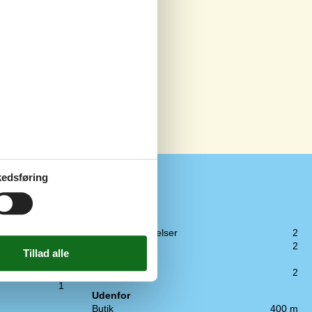
edsføring
Toilet og bad
4
Antal badeværelser
2
1
Antal toiletter
2
1
Brusekabine
1
Gulvvarme
2
1
Udenfor
Butik
400 m