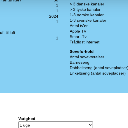
(antal liter)
80
> 3 danske kanaler
1
> 3 tyske kanaler
1
1-3 norske kanaler
2024
1-3 svenske kanaler
1
Antal tv'er
Apple TV
 til luft
Smart-Tv
1
Trådløst internet
Soveforhold
Antal soveværelser
Barneseng
Dobbeltseng (antal sovepladser
Enkeltseng (antal sovepladser)
Varighed