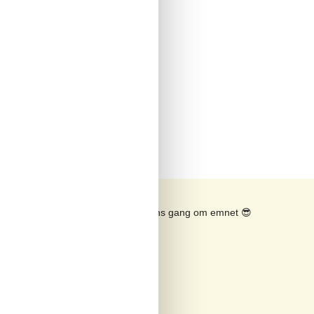
mum
Se solens gang om emnet
😎