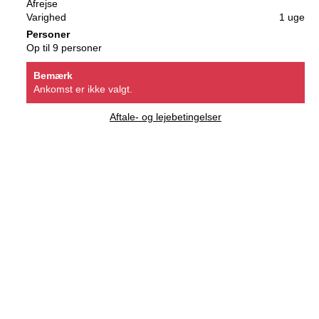
Afrejse
Varighed
1 uge
Personer
Op til 9 personer
Bemærk
Ankomst er ikke valgt.
Aftale- og lejebetingelser