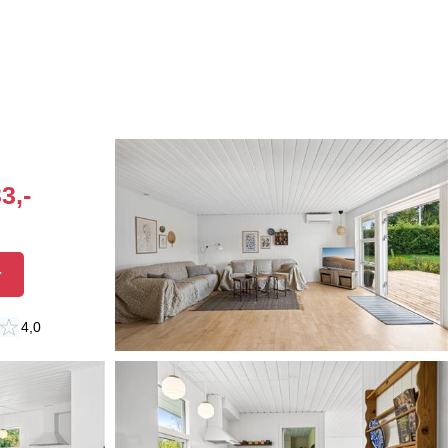
3,-
r
4,0