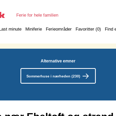
Ferie for hele familien
Last minute
Miniferie
Ferieområder
Favoritter (
0
)
Find 
Alternative emner
Sommerhuse i nærheden (230)