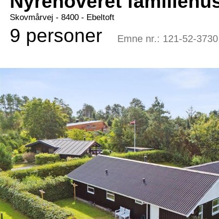
Nyrenoveret familiehus
Skovmårvej
 - 8400
 - Ebeltoft
9 personer
Emne nr.:
121-52-3730