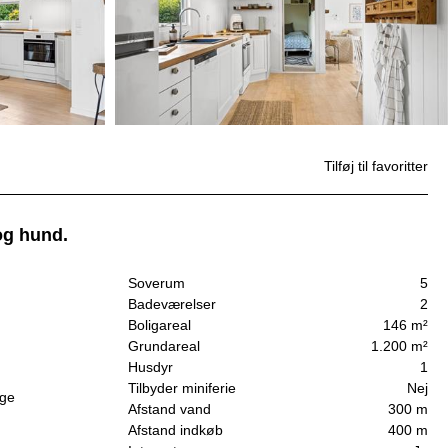
Tilføj til favoritter
og hund.
Soverum
5
Badeværelser
2
Boligareal
146 m²
Grundareal
1.200 m²
Husdyr
1
Tilbyder miniferie
Nej
gge
Afstand vand
300 m
Afstand indkøb
400 m