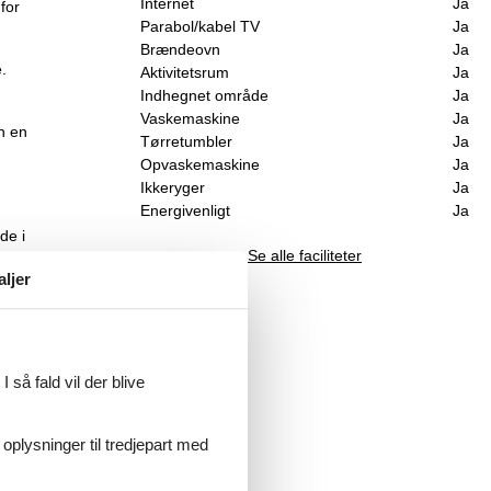
Internet
Ja
for
Parabol/kabel TV
Ja
Brændeovn
Ja
.
Aktivitetsrum
Ja
Indhegnet område
Ja
Vaskemaskine
Ja
n en
Tørretumbler
Ja
Opvaskemaskine
Ja
Ikkeryger
Ja
Energivenligt
Ja
de i
Se alle faciliteter
aljer
 så fald vil der blive
.
 oplysninger til tredjepart med