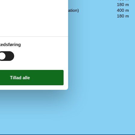
Strand/hav/sø
180 m
Togstop (lille station)
400 m
Vand
180 m
af unge
edsføring