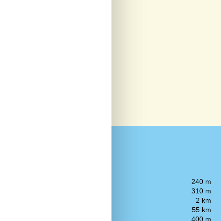
Afstand
Busstoppested
240 m
Butikker
310 m
Golfbane
2 km
Lufthavn
55 km
parkeringsplads
Restauranter
400 m