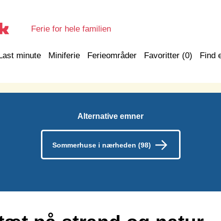
Ferie for hele familien
Last minute
Miniferie
Ferieområder
Favoritter (
0
)
Find 
Alternative emner
Sommerhuse i nærheden (98)