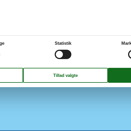
Terrasse
Trampolin
r
Keramisk
Udendørs møbler
ber
Udendørs pejs eller bålplads
Egnethed
n
Huset er for ikke-rygere
ine
Huset er ikke egnet til grupper 
ge
Statistik
Mark
Huset er velegnet til børn
er
Huset er velegnet til kæledyr
Strand
Strand
Diverse
Privat indgang