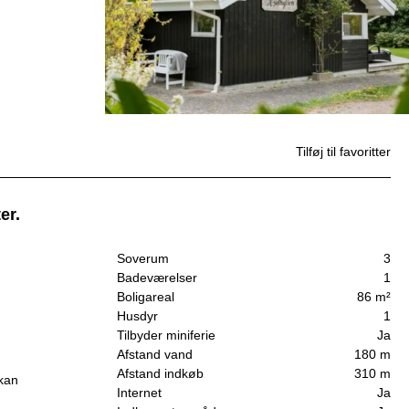
Tilføj til favoritter
er.
Soverum
3
Badeværelser
1
Boligareal
86 m²
Husdyr
1
Tilbyder miniferie
Ja
Afstand vand
180 m
Afstand indkøb
310 m
 kan
Internet
Ja