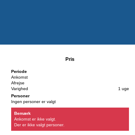
Pris
Periode
Ankomst
Afrejse
Varighed
1 uge
Personer
Ingen personer er valgt
Bemærk
Ankomst er ikke valgt.
Der er ikke valgt personer.