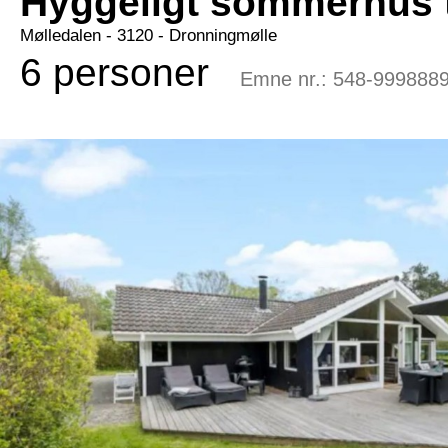
Hyggeligt sommerhus t
Mølledalen
 - 3120
 - Dronningmølle
6 personer
Emne nr.:
548-999888