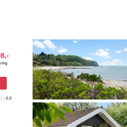
8,-
kring
r
5,0