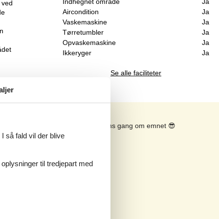
Indhegnet område
Ja
g ved
Aircondition
Ja
de
Vaskemaskine
Ja
En
Tørretumbler
Ja
Opvaskemaskine
Ja
ådet
Ikkeryger
Ja
Se alle faciliteter
aljer
Se solens gang om emnet
😎
 så fald vil der blive
 oplysninger til tredjepart med