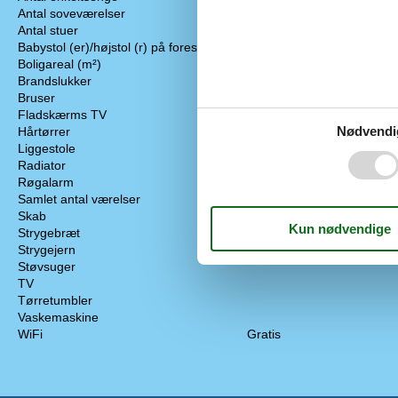
Antal soveværelser
3
Krydderier
Antal stuer
1
Køkken
Babystol (er)/højstol (r) på forespørgsel
Køkken komfu
Boligareal (m²)
86
Køkkenredska
Brandslukker
Køleskab
Bruser
Mikrobølgeov
Fladskærms TV
Opvaskemask
Nødvendi
Hårtørrer
Ovn
Liggestole
Sandwich mak
Radiator
Toaster
Røgalarm
Vinglas
Samlet antal værelser
3
Skab
Strygebræt
Strygejern
Støvsuger
TV
Tørretumbler
Vaskemaskine
WiFi
Gratis