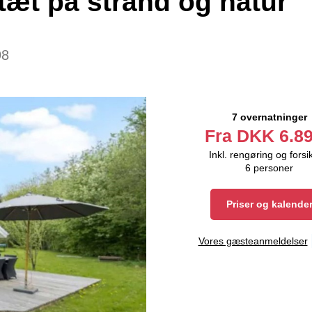
æt på strand og natur
98
7 overnatninger
Fra
DKK
6.89
Inkl. rengøring og forsi
6
personer
Priser og kalende
Vores gæsteanmeldelser