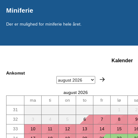
Miniferie
Der er mulighed for miniferie hele året.
Kalender
Ankomst
august 2026
ma
ti
on
to
fr
lø
s
31
1
2
32
3
4
5
6
7
8
9
33
10
11
12
13
14
15
1