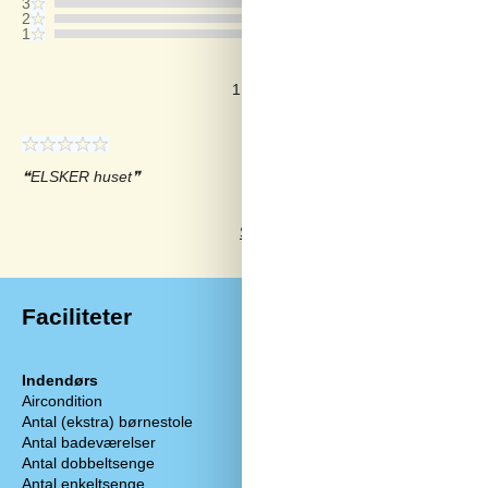
3
2
1
Kommentarer
1 vurdering har kommentar på dansk
ELSKER huset
Se 7 eksterne anmeldelser i stedet.
Faciliteter
Indendørs
Køkken
Aircondition
Elkedel
Antal (ekstra) børnestole
1
Fryser
Antal badeværelser
1
Gængse køkken
Antal dobbeltsenge
2
Kaffemaskine
Antal enkeltsenge
2
Kapacitet fryser