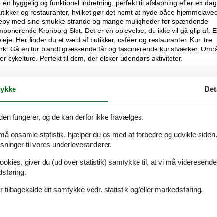
n hyggelig og funktionel indretning, perfekt til afslapning efter en da
 butikker og restauranter, hvilket gør det nemt at nyde både hjemmelave
 ferieby med sine smukke strande og mange muligheder for spændende
mponerende Kronborg Slot. Det er en oplevelse, du ikke vil gå glip af. 
leje. Her finder du et væld af butikker, caféer og restauranter. Kun tre
ark. Gå en tur blandt græssende får og fascinerende kunstværker. Omr
r cykelture. Perfekt til dem, der elsker udendørs aktiviteter.
ykke
Det
den fungerer, og de kan derfor ikke fravælges.
Se nabo emner
 må opsamle statistik, hjælper du os med at forbedre og udvikle siden. I
ninger til vores underleverandører.
ookies, giver du (ud over statistik) samtykke til, at vi må videresende
dsføring.
 tilbagekalde dit samtykke vedr. statistik og/eller markedsføring.
(2)
(0)