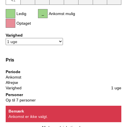
41
Ledig
Ankomst mulig
Optaget
Varighed
Pris
Periode
Ankomst
Afrejse
Varighed
1 uge
Personer
Op til 7 personer
Bemærk
Ankomst er ikke valgt.