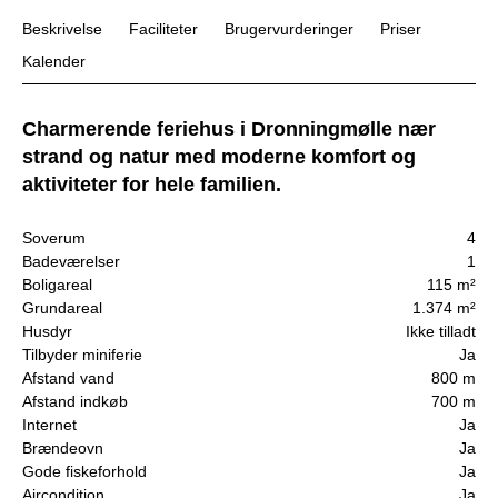
Beskrivelse
Faciliteter
Brugervurderinger
Priser
Kalender
Charmerende feriehus i Dronningmølle nær
strand og natur med moderne komfort og
aktiviteter for hele familien.
Soverum
4
Badeværelser
1
Boligareal
115 m²
Grundareal
1.374 m²
Husdyr
Ikke tilladt
Tilbyder miniferie
Ja
Afstand vand
800 m
Afstand indkøb
700 m
Internet
Ja
Brændeovn
Ja
Gode fiskeforhold
Ja
Aircondition
Ja