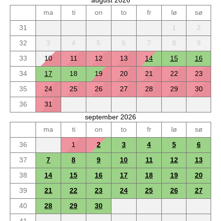
august 2026
ma
ti
on
to
fr
lø
sø
31
1
2
32
3
4
5
6
7
8
9
33
10
11
12
13
14
15
16
34
17
18
19
20
21
22
23
35
24
25
26
27
28
29
30
36
31
september 2026
ma
ti
on
to
fr
lø
sø
36
1
2
3
4
5
6
37
7
8
9
10
11
12
13
38
14
15
16
17
18
19
20
39
21
22
23
24
25
26
27
40
28
29
30