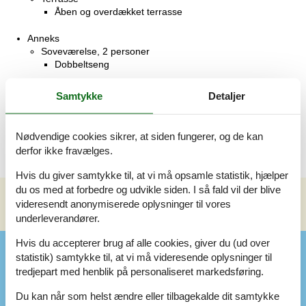
Åben og overdækket terrasse
Anneks
Soveværelse, 2 personer
Dobbeltseng
Anneks
Samtykke
Detaljer
Soveværelse, 2 personer
Dobbeltseng
Nødvendige cookies sikrer, at siden fungerer, og de kan
derfor ikke fravælges.
Hvis du giver samtykke til, at vi må opsamle statistik, hjælper
du os med at forbedre og udvikle siden. I så fald vil der blive
videresendt anonymiserede oplysninger til vores
Se nabo emner
Se solens gang om emnet
😎
underleverandører.
Hvis du accepterer brug af alle cookies, giver du (ud over
Faciliteter
statistik) samtykke til, at vi må videresende oplysninger til
tredjepart med henblik på personaliseret markedsføring.
Aktiviteter
Du kan når som helst ændre eller tilbagekalde dit samtykke