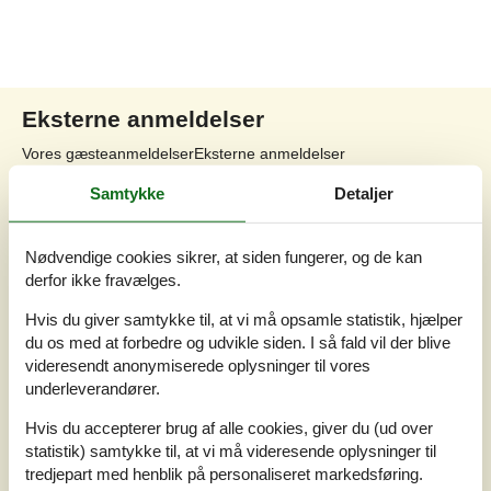
Eksterne anmeldelser
Vores gæsteanmeldelser
Eksterne anmeldelser
Samtykke
Detaljer
3,3
Nødvendige cookies sikrer, at siden fungerer, og de kan
derfor ikke fravælges.
3 eksterne anmeldelser
Hvis du giver samtykke til, at vi må opsamle statistik, hjælper
du os med at forbedre og udvikle siden. I så fald vil der blive
3,0
august 2025
videresendt anonymiserede oplysninger til vores
Tjek ind:
3
Rengøring:
3
Komfort:
3
underleverandører.
Faciliteter:
3
Beliggenhed:
4
Værdi for pengene:
2
Hvis du accepterer brug af alle cookies, giver du (ud over
statistik) samtykke til, at vi må videresende oplysninger til
4,0
juli 2025
Tjek ind:
5
Rengøring:
4
Komfort:
4
tredjepart med henblik på personaliseret markedsføring.