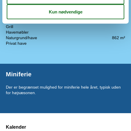
Mikroovn
Udendørs
Gasgrill
Gratis p-plads på grunden
2
Grill
Havemøbler
Naturgrund/have
862 m²
Privat have
Miniferie
Der er begrænset mulighed for miniferie hele året, typisk uden
for højsæsonen.
Kalender