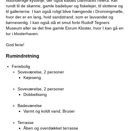
vidunderlige kystlinje, der også kaldes Danmarks riviera. Kør
rundt til de skønne, gamle badebyer og fiskelejer, til slottene og
til gallerierne. I kan også roligt blive hængende i Dronningmølle,
hvor der er en lang, hvid sandstrand, som er lavvandet og
børnevenlig. I kan også slå et smut forbi Rudolf Tegners
Museum eller se det fine gamle Esrum Kloster, hvor I kan gå en
tur i klosterhaven.
God ferie!
Rumindretning
Feriebolig
Soveværelse, 2 personer
Køjeseng
Soveværelse, 2 personer
Dobbeltseng
Badeværelse
Varmt og koldt vand, Bruser
Terrasse
Åben og overdækket terrasse