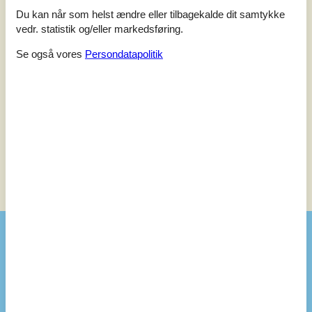
Faciliteter:
3
Beliggenhed:
5
Værdi for pengene:
3
Du kan når som helst ændre eller tilbagekalde dit samtykke
Generel:
vedr. statistik og/eller markedsføring.
Het huis heeft een fijne veranda en een tuin met voldoende
zon en schaduw. Toen we onszelf hadden buitengesloten heeft
Se også vores
Persondatapolitik
de eigenaresse ons super geholpen door een sleutel brengen!
3,0
juli 2025
Tjek ind:
4
Rengøring:
3
Komfort:
3
Faciliteter:
4
Beliggenhed:
4
Værdi for pengene:
3
Se nabo emner
Se solens gang om emnet
😎
Faciliteter
Aktiviteter
Fiskemulighed, Hav