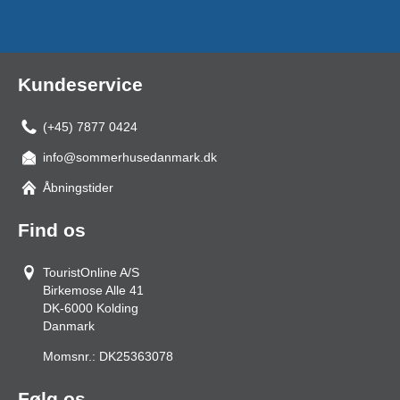
Kundeservice
(+45) 7877 0424
info@sommerhusedanmark.dk
Åbningstider
Find os
TouristOnline A/S
Birkemose Alle 41
DK-6000
Kolding
Danmark
Momsnr.:
DK25363078
Følg os