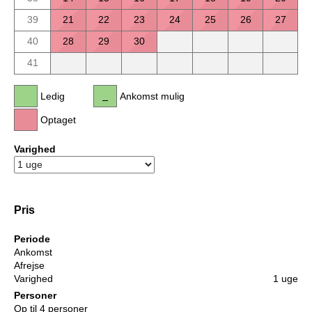
39
21
22
23
24
25
26
27
40
28
29
30
41
Ledig
Ankomst mulig
Optaget
Varighed
Pris
Periode
Ankomst
Afrejse
Varighed
1 uge
Personer
Op til 4 personer