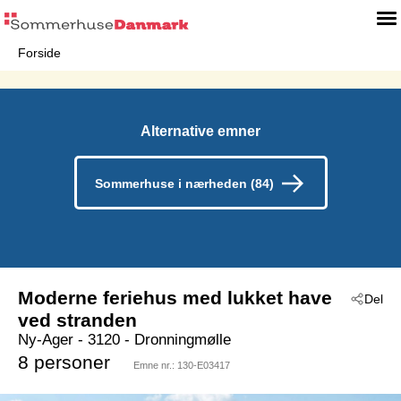
Forside
Alternative emner
Sommerhuse i nærheden (84)
Moderne feriehus med lukket have
Del
ved stranden
Ny-Ager
 - 3120
 - Dronningmølle
8 personer
Emne nr.:
130-E03417