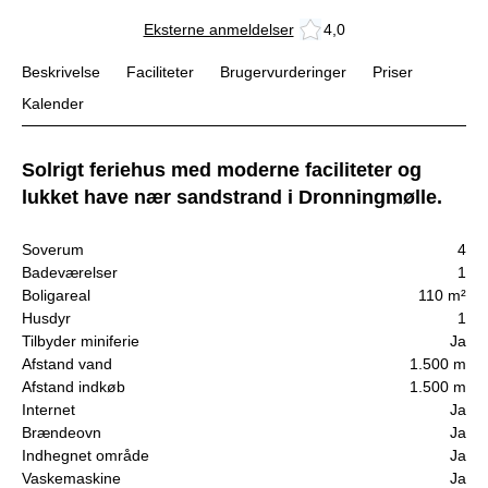
Eksterne anmeldelser
4,0
Beskrivelse
Faciliteter
Brugervurderinger
Priser
Kalender
Solrigt feriehus med moderne faciliteter og
lukket have nær sandstrand i Dronningmølle.
Soverum
4
Badeværelser
1
Boligareal
110 m²
Husdyr
1
Tilbyder miniferie
Ja
Afstand vand
1.500 m
Afstand indkøb
1.500 m
Internet
Ja
Brændeovn
Ja
Indhegnet område
Ja
Vaskemaskine
Ja