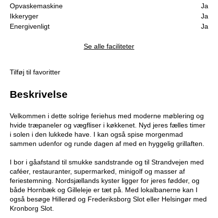
Opvaskemaskine
Ja
Ikkeryger
Ja
Energivenligt
Ja
Se alle faciliteter
Tilføj til favoritter
Beskrivelse
Velkommen i dette solrige feriehus med moderne møblering og
hvide træpaneler og vægfliser i køkkenet. Nyd jeres fælles timer
i solen i den lukkede have. I kan også spise morgenmad
sammen udenfor og runde dagen af med en hyggelig grillaften.
I bor i gåafstand til smukke sandstrande og til Strandvejen med
caféer, restauranter, supermarked, minigolf og masser af
feriestemning. Nordsjællands kyster ligger for jeres fødder, og
både Hornbæk og Gilleleje er tæt på. Med lokalbanerne kan I
også besøge Hillerød og Frederiksborg Slot eller Helsingør med
Kronborg Slot.