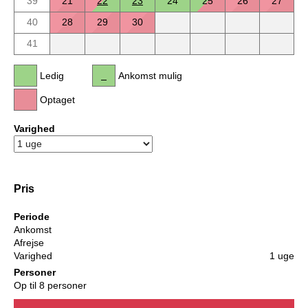
39
21
22
23
24
25
26
27
40
28
29
30
41
Ledig
Ankomst mulig
Optaget
Varighed
Pris
Periode
Ankomst
Afrejse
Varighed
1 uge
Personer
Op til 8 personer