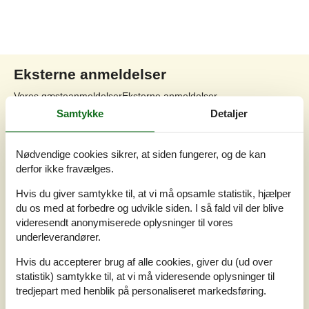
Eksterne anmeldelser
Vores gæsteanmeldelser
Eksterne anmeldelser
Samtykke
Detaljer
4,0
Nødvendige cookies sikrer, at siden fungerer, og de kan
derfor ikke fravælges.
1 ekstern anmeldelse
Hvis du giver samtykke til, at vi må opsamle statistik, hjælper
du os med at forbedre og udvikle siden. I så fald vil der blive
4,0
juli 2025
videresendt anonymiserede oplysninger til vores
Tjek ind:
4
Rengøring:
3
Komfort:
4
underleverandører.
Faciliteter:
3
Beliggenhed:
3
Værdi for pengene:
3
Hvis du accepterer brug af alle cookies, giver du (ud over
statistik) samtykke til, at vi må videresende oplysninger til
tredjepart med henblik på personaliseret markedsføring.