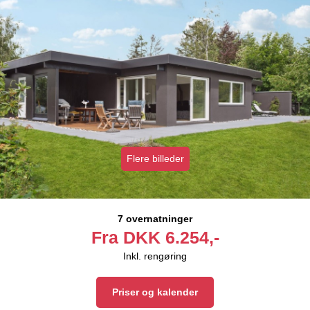
Flere billeder
7 overnatninger
Fra
DKK
6.254,-
Inkl. rengøring
Priser og kalender