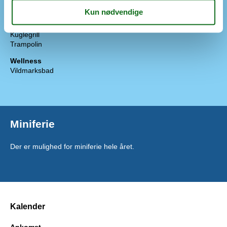
Grill
Havemøbler
Indhegnet grund
Kuglegrill
Trampolin
Wellness
Vildmarksbad
Miniferie
Der er mulighed for miniferie hele året.
Kalender