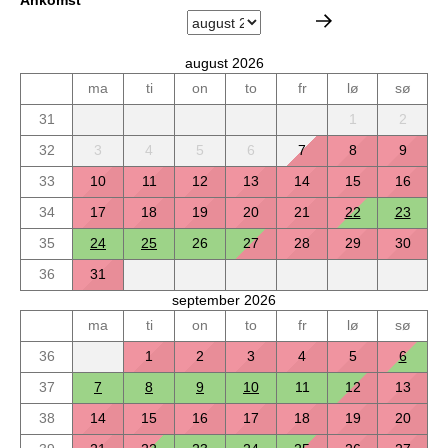
Ankomst
august 2026
ma
ti
on
to
fr
lø
sø
31
1
2
32
3
4
5
6
7
8
9
33
10
11
12
13
14
15
16
34
17
18
19
20
21
22
23
35
24
25
26
27
28
29
30
36
31
september 2026
ma
ti
on
to
fr
lø
sø
36
1
2
3
4
5
6
37
7
8
9
10
11
12
13
38
14
15
16
17
18
19
20