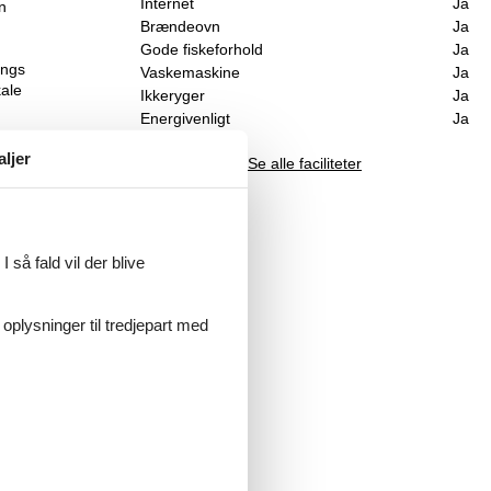
Internet
Ja
n
Brændeovn
Ja
Gode fiskeforhold
Ja
angs
Vaskemaskine
Ja
kale
Ikkeryger
Ja
Energivenligt
Ja
aljer
Se alle faciliteter
 så fald vil der blive
 oplysninger til tredjepart med