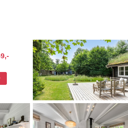
9,-
r