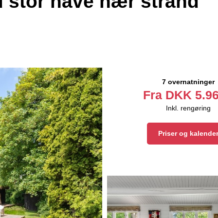
d stor have nær strand
7 overnatninger
Fra
DKK
5.96
Inkl. rengøring
Priser og kalende