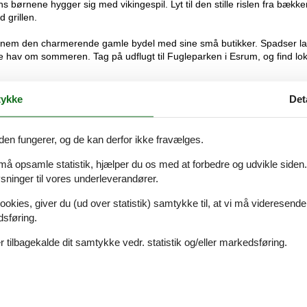
børnene hygger sig med vikingespil. Lyt til den stille rislen fra bække
 grillen.
ennem den charmerende gamle bydel med sine små butikker. Spadser l
de hav om sommeren. Tag på udflugt til Fugleparken i Esrum, og find lo
ykke
Det
den fungerer, og de kan derfor ikke fravælges.
 må opsamle statistik, hjælper du os med at forbedre og udvikle siden. I
ninger til vores underleverandører.
ookies, giver du (ud over statistik) samtykke til, at vi må videresende
dsføring.
 tilbagekalde dit samtykke vedr. statistik og/eller markedsføring.