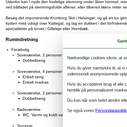
Udenfor kan I nyde den fredelige stemning under åben himmel, mens 
ved bålfadet på stemningsfulde aftener, eller tilbered lækre retter ved
Besøg det imponerende Kronborg Slot i Helsingør, og gå en tur g
kysten med udsigt over Kattegat, og tag en dukkert i det forfrisken
specialiteter på torvet i Gilleleje eller Hornbæk.
Rumindretning
Samt
Feriebolig
Soveværelse, 2 personer
Nødvendige cookies sikrer, at si
Dobbeltseng
Hvis du giver samtykke til, at vi
Soveværelse, 4 personer
videresendt anonymiserede oplys
Enkelt seng
Enkelt madras
Hvis du accepterer brug af alle c
henblik på personaliseret marke
Soveværelse, 2 personer
Dobbeltseng
Du kan når som helst ændre eller
Badeværelse
Se også vores
Persondatapolitik
WC. Varmt og koldt vand, Bruser
Terrasse