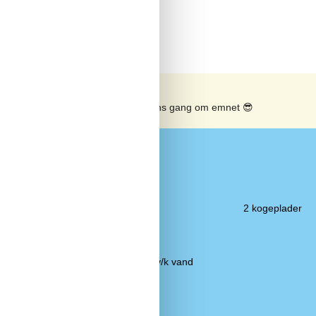
Se solens gang om emnet
😎
Køkken
200 m
El-komfur
2 kogeplader
82,9 km
Emhætte
200 m
Frostboks
450 m
Kaffemaskine
2 km
Køkkenet har v/k vand
4 km
Køleskab
450 m
Mikroovn
Udendørs