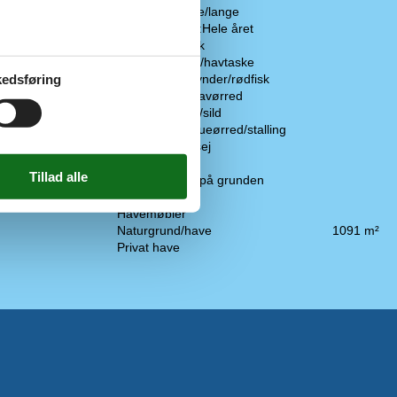
m
Fiskeri, Brosme/lange
Fiskeri, Fiskeri:Hele året
Fiskeri, Fladfisk
Fiskeri, Havkat/havtaske
edsføring
Fiskeri, Helleflynder/rødfisk
Fiskeri, Laks/havørred
Fiskeri, Makrel/sild
Fiskeri, Regnbueørred/stalling
Fiskeri, Torsk/sej
Gasgrill
Gratis p-plads på grunden
Grill
Havemøbler
Naturgrund/have
1091 m²
Privat have