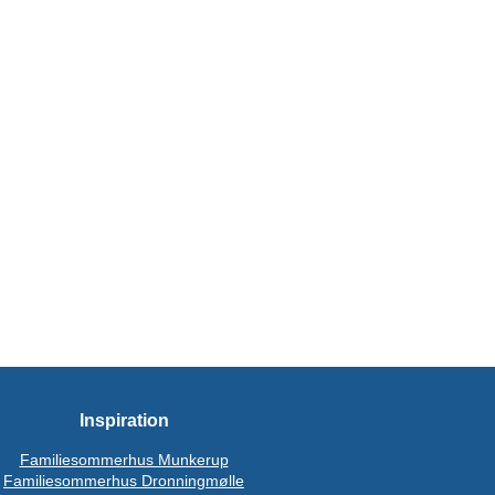
Inspiration
Familiesommerhus Munkerup
Familiesommerhus Dronningmølle