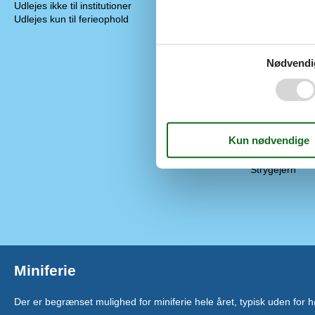
Udlejes ikke til institutioner
Opvarmning, 
Udlejes kun til ferieophold
Renoveret
Selvbetjent ch
Støvsuger
Nødvendi
Vand inkl.
Vaskemaskine
El artikler
1 TV
Hårtørrer
Internet (trådl
Smart TV
Strygejern
Miniferie
Der er begrænset mulighed for miniferie hele året, typisk uden for