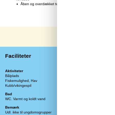
Åben og overdækket terrasse
Faciliteter
Aktiviteter
Diverse
Bålplads
Antal gratis bø
Fiskemulighed, Hav
Antal husdyr
Kubb/vikingespil
Byggematerial
Byggeår
Bad
EL ekskl.
WC. Varmt og koldt vand
Feriehus
Helårsisoleret
Bemærk
Kæledyr Ja
Udl. ikke til ungdomsgrupper
Opvarmning al