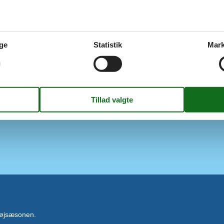
Energibesparende varmesyste
Elvarme
Pejs
2024
Røgalarm
eck-in
Indendørs aktiv.
ge
Statistik
Mark
Indendørs spil
Koncepter
Røgfrit hus
øst)
 højsæsonen.