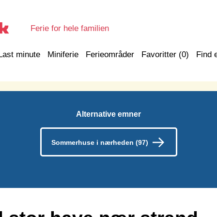
Ferie for hele familien
Last minute
Miniferie
Ferieområder
Favoritter (
0
)
Find 
Alternative emner
Sommerhuse i nærheden (97)