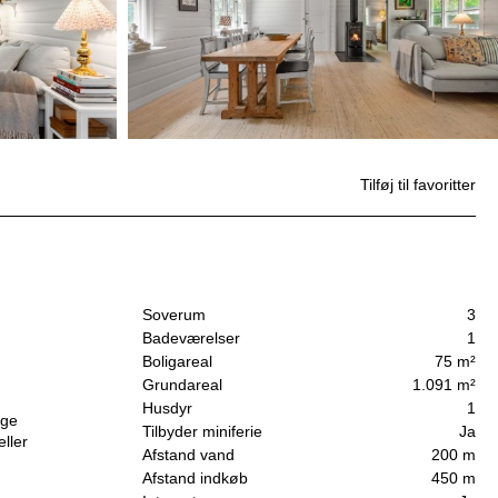
Tilføj til favoritter
Soverum
3
Badeværelser
1
Boligareal
75 m²
Grundareal
1.091 m²
Husdyr
1
ige
Tilbyder miniferie
Ja
ller
Afstand vand
200 m
Afstand indkøb
450 m