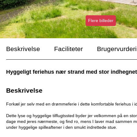
Flere billeder
Beskrivelse
Faciliteter
Brugervurder
Hyggeligt feriehus nær strand med stor indhegnet
Beskrivelse
Forkæl jer selv med en drømmeferie i dette komfortable feriehus i id
Dette lyse og hyggelige tilflugtssted byder jer velkommen på en stor, 
dage med jeres nærmeste, og find ro, mens I laver mad sammen med u
under hyggelige spilleaftener i den smukt indrettede stue.