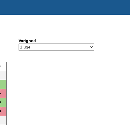
Varighed
ø
6
3
0