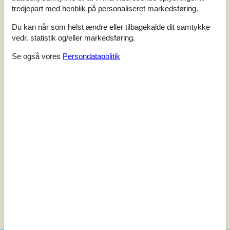
tredjepart med henblik på personaliseret markedsføring.
Vores gæsteanmeldelser
Eksterne anmeldelser
Du kan når som helst ændre eller tilbagekalde dit samtykke
5,0
vedr. statistik og/eller markedsføring.
Baseret på
1
vurdering
Se også vores
Persondatapolitik
Vurderet d. 13-07-2024
5
(1)
4
(0)
3
(0)
2
(0)
1
(0)
Kommentarer
Ingen vurderinger har kommentarer.
Se 6 eksterne anmeldelser i stedet.
Se nabo emner
Se solens gang om emnet
😎