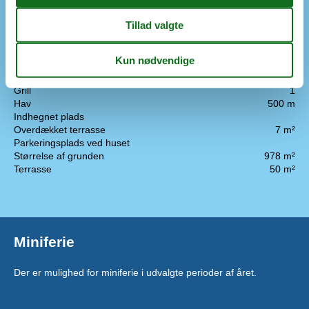
Brusekabine
Udenfor
Anlagt have
Butik
750 m
Bålplads
Golfbane
3,4 km
Grill
1
Hav
500 m
Indhegnet plads
Overdækket terrasse
7 m²
Parkeringsplads ved huset
Størrelse af grunden
978 m²
Terrasse
50 m²
Miniferie
Der er mulighed for miniferie i udvalgte perioder af året.