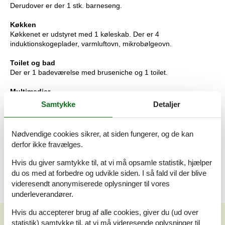
Derudover er der 1 stk. barneseng.
Køkken
Køkkenet er udstyret med 1 køleskab. Der er 4
induktionskogeplader, varmluftovn, mikrobølgeovn.
Toilet og bad
Der er 1 badeværelse med bruseniche og 1 toilet.
Multimedier
I ferieboligen er der 1 Smart-TV.1 Chromecast.1 Bluetooth-
Samtykke
Detaljer
højtaler. Ingen TV-kanaler - kun streaming. Der er trådløst
internet til rådighed.
Nødvendige cookies sikrer, at siden fungerer, og de kan
Værd at vide
derfor ikke fravælges.
Ingen udlejning til ungdomsgrupper, hvor alle er 15-25 år.
Rygning ikke tilladt. Ved overtrædelse af forbuddet opkræves et
Hvis du giver samtykke til, at vi må opsamle statistik, hjælper
gebyr på minimum DKK 3.000,-.
du os med at forbedre og udvikle siden. I så fald vil der blive
videresendt anonymiserede oplysninger til vores
underleverandører.
Hvis du accepterer brug af alle cookies, giver du (ud over
Vores gæsteanmeldelser
statistik) samtykke til, at vi må videresende oplysninger til