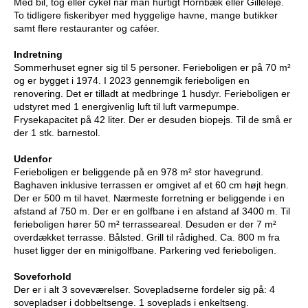
Med bil, tog eller cykel når man hurtigt Hornbæk eller Gilleleje.
To tidligere fiskeribyer med hyggelige havne, mange butikker
samt flere restauranter og caféer.
Indretning
Sommerhuset egner sig til 5 personer. Ferieboligen er på 70 m²
og er bygget i 1974. I 2023 gennemgik ferieboligen en
renovering. Det er tilladt at medbringe 1 husdyr. Ferieboligen er
udstyret med 1 energivenlig luft til luft varmepumpe.
Frysekapacitet på 42 liter. Der er desuden biopejs. Til de små er
der 1 stk. barnestol.
Udenfor
Ferieboligen er beliggende på en 978 m² stor havegrund.
Baghaven inklusive terrassen er omgivet af et 60 cm højt hegn.
Der er 500 m til havet. Nærmeste forretning er beliggende i en
afstand af 750 m. Der er en golfbane i en afstand af 3400 m. Til
ferieboligen hører 50 m² terrasseareal. Desuden er der 7 m²
overdækket terrasse. Bålsted. Grill til rådighed. Ca. 800 m fra
huset ligger der en minigolfbane. Parkering ved ferieboligen.
Soveforhold
Der er i alt 3 soveværelser. Sovepladserne fordeler sig på: 4
sovepladser i dobbeltsenge. 1 soveplads i enkeltseng.