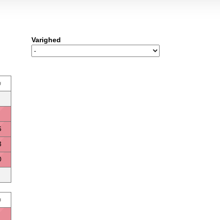
Varighed
ø
6
3
0
ø