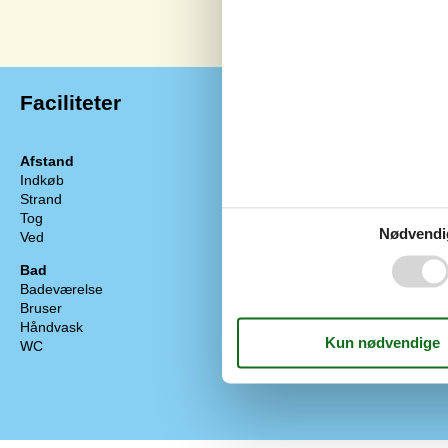
Faciliteter
Afstand
Diverse
Indkøb
900 m
Antal badevær
Strand
1,1 km
Antal sovevær
Tog
720 m
Boligareal
Nødvendi
Ved
810 m
Byggeår
Energihus
Bad
Højhastigheds
Badeværelse
Ikke ryger
Bruser
Internet
Håndvask
Luft/luft var
WC
Lukket terrass
Nationalt tv