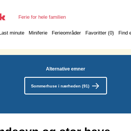
Ferie for hele familien
Last minute
Miniferie
Ferieområder
Favoritter (
0
)
Find 
Alternative emner
Sommerhuse i nærheden (91)