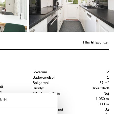
Tilføj til favoritter
Soverum
2
Badeværelser
1
Boligareal
57 m²
på
Husdyr
Ikke tilladt
er
Tilbyder miniferie
Nej
es
Afstand vand
1.050 m
aljer
Afstand indkøb
900 m
senge
Highspeed internet
Ja