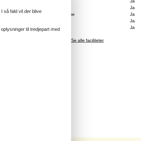
Brændeovn
Ja
tiv
Vaskemaskine
Ja
 så fald vil der blive
Opvaskemaskine
Ja
Ikkeryger
Ja
et
Energivenligt
Ja
tisk,
 oplysninger til tredjepart med
 to
Se alle faciliteter