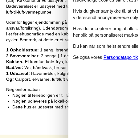
Nødvendige cookies sikrer, at si
(2S). Køkkenet er veludstyret til selvforplejning, herunder elkomf
Badeværelset er udstyret med toilet, håndvask og bruser. For at si
Hvis du giver samtykke til, at vi
luft-til-luft-varmepumpe.
videresendt anonymiserede oplys
Udenfor ligger ejendommen på en naturlig grund på 883 m², der tilby
ansvar/forsikring). Udendørsområdet omfatter havemøbler og en kulgr
Hvis du accepterer brug af alle c
i et feriehusområde med en købmand kun 897 m væk, byens centru
henblik på personaliseret marke
cykler. Bemærk, at dette er et røgfrit hus, som ikke udlejes til un
Du kan når som helst ændre eller
1 Opholdsstue:
1 seng, brændeovn, Chromecast, tv
2 Soveværelser:
2 senge | 1 dobbeltseng
Se også vores
Persondatapolitik
Køkken:
El-komfur, køle-frys, kaffemaskine, opvaskemask., vaske
Bad/wc:
Wc, håndvask, bruser
1 Udeareal:
Havemøbler, kulgrill, Terrasse
Og:
Carport, el-varme, luft/luft varmepumpe, naturgrund 883 m2
Nøgleinformation
Nøglen til ferieboligen er til rådighed fra kl. 16:00 på indflytning
Nøglen udleveres på lokalkontoret.
Dette hus er udstyret med smart lock