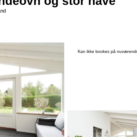
ndeovn og stor have
and
Kan ikke bookes på nuværende