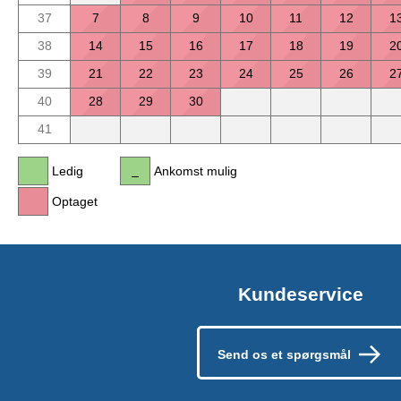
37
7
8
9
10
11
12
1
38
14
15
16
17
18
19
2
39
21
22
23
24
25
26
2
40
28
29
30
41
Ledig
Ankomst mulig
Optaget
Kundeservice
Send os et spørgsmål