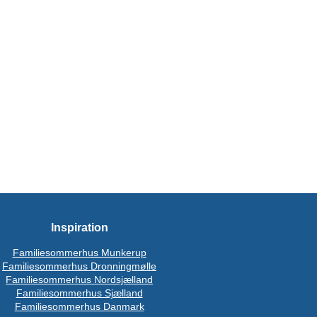
Inspiration
Familiesommerhus Munkerup
Familiesommerhus Dronningmølle
Familiesommerhus Nordsjælland
Familiesommerhus Sjælland
Familiesommerhus Danmark