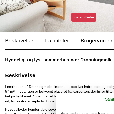
Flere billeder
Beskrivelse
Faciliteter
Brugervurder
Hyggeligt og lyst sommerhus nær Dronningmølle m
Beskrivelse
I nærheden af Dronningmølle finder du dette lyst indrettede og indby
57 m². Indgangen er bekvemt placeret fra carporten, der fører til te
tæt på køkkenet. Stuen har et hyggeligt sofahjørne med tv, en bræn
Samt
ud, for ekstra soveplads. Underholdningen er moderne, herunder en
Huset tilbyder komfortable sovepladser med to soveværelser: det 