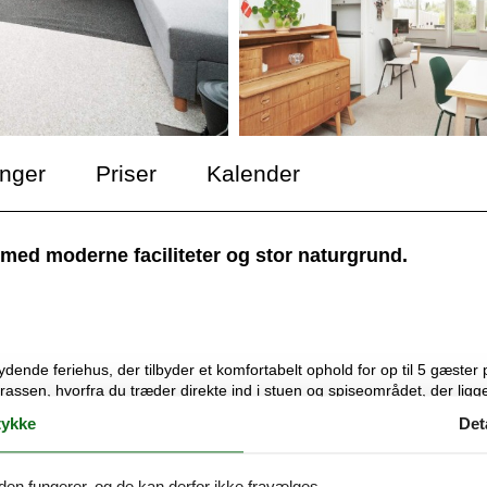
inger
Priser
Kalender
ed moderne faciliteter og stor naturgrund.
dende feriehus, der tilbyder et komfortabelt ophold for op til 5 gæster 
rrassen, hvorfra du træder direkte ind i stuen og spiseområdet, der ligg
deovn til kølige aftener og en enkeltseng (140 cm bred), der kan klapp
ykke
Det
 Chromecast til streaming.
ene er møbleret med en dobbeltseng (1DS), og det andet har to enkelt