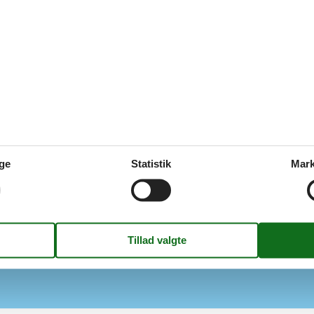
Se nabo emner
Indendørs
elser
1
Chromecast
elser
2
Internetadgang
57 m²
Pejs / brændeovn
ge
Statistik
Mark
1971
TV
Vaskemaskine
internet
Køkken
El-komfur
Kaffemaskine
mepumpe
Køle-frys
e
Opvaskemask.