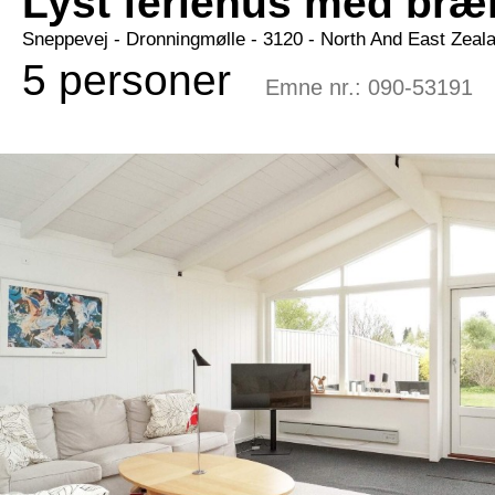
Lyst feriehus med bræ
Sneppevej
 - Dronningmølle
 - 3120
 - North And East Zeal
5 personer
Emne nr.:
090-53191