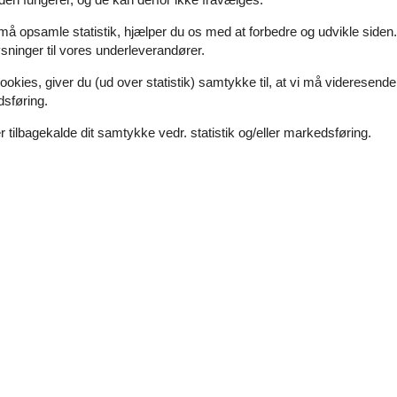
den fungerer, og de kan derfor ikke fravælges.
ur, køleskab/fryser, kaffemaskine, opvaskemaskine og vaskemaskine.
kre et behageligt indeklima opvarmes huset med elvarme og har en effek
 må opsamle statistik, hjælper du os med at forbedre og udvikle siden. I
ninger til vores underleverandører.
der masser af plads til leg. Der er en trampolin i haven (bruges på eg
ill på terrassen, perfekt til udendørs spisning. Beliggenheden er prak
ookies, giver du (ud over statistik) samtykke til, at vi må videresende
m 812 m væk og togstationen kun 720 m væk. Derudover kan der lejes
dsføring.
gdomsgrupper eller grupper af håndværkere.
 tilbagekalde dit samtykke vedr. statistik og/eller markedsføring.
maskine
 , sommerhusområde
sdagen.