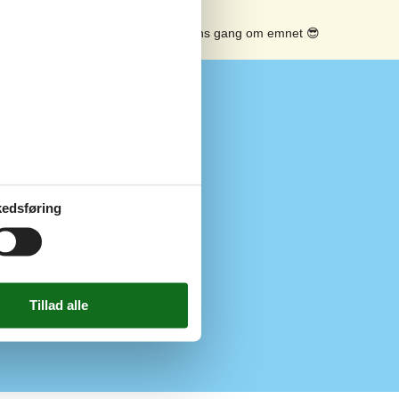
Se solens gang om emnet
😎
Udendørs
Carport
Havegrill
Havemøbler
edsføring
Terrasse
Trækulgrill