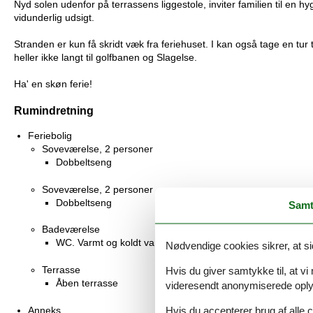
Nyd solen udenfor på terrassens liggestole, inviter familien til en hygg
vidunderlig udsigt.
Stranden er kun få skridt væk fra feriehuset. I kan også tage en tur
heller ikke langt til golfbanen og Slagelse.
Ha' en skøn ferie!
Rumindretning
Feriebolig
Soveværelse, 2 personer
Dobbeltseng
Soveværelse, 2 personer
Dobbeltseng
Samt
Badeværelse
WC. Varmt og koldt vand, Bruser
Nødvendige cookies sikrer, at si
Terrasse
Hvis du giver samtykke til, at vi
Åben terrasse
videresendt anonymiserede oplys
Anneks
Hvis du accepterer brug af alle c