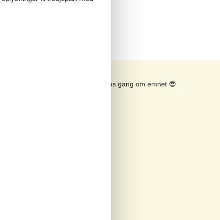
Se solens gang om emnet
😎