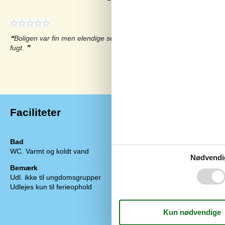
Boligen var fin men elendige senge og anekset med de 2 senge var
fugt.
Se 1 ekstern anmeldelse i stedet.
Faciliteter
Bad
Diverse
WC. Varmt og koldt vand
Antal babysen
Nødvendi
Antal gratis bø
Bemærk
Antal husdyr
Udl. ikke til ungdomsgrupper
Antal solvogn
Udlejes kun til ferieophold
Byggematerial
Byggeår
EL ekskl.
Feriehus