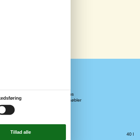
Koncepter
Energispare hus
edsføring
Kvalitetshavemøbler
Røgfrit hus
Tæt på havet
Køkken
Emhætte
175 m
Fryser
40 l