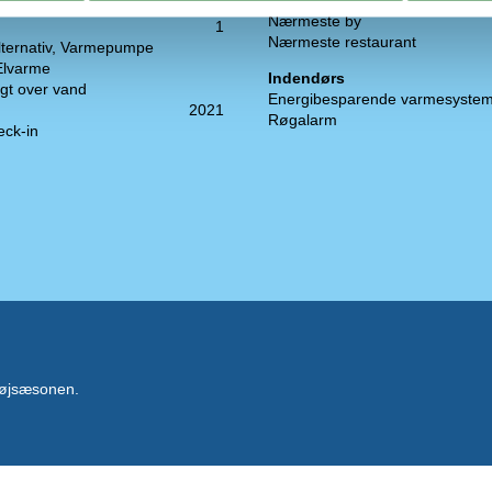
Afstand til indkøb
Nærmeste by
1
Nærmeste restaurant
ternativ, Varmepumpe
Elvarme
Indendørs
gt over vand
Energibesparende varmesyste
2021
Røgalarm
eck-in
 højsæsonen.