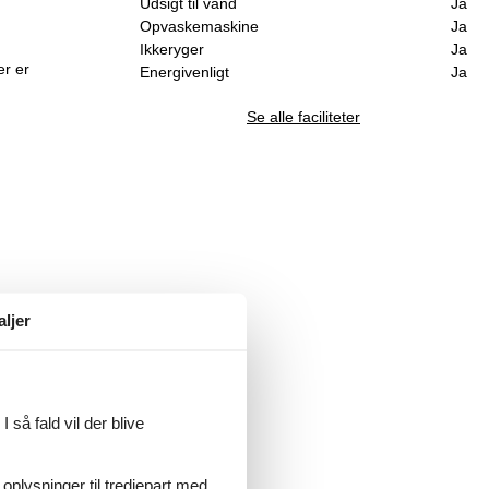
Udsigt til vand
Ja
Opvaskemaskine
Ja
Ikkeryger
Ja
er er
Energivenligt
Ja
Se alle faciliteter
aljer
 så fald vil der blive
 oplysninger til tredjepart med