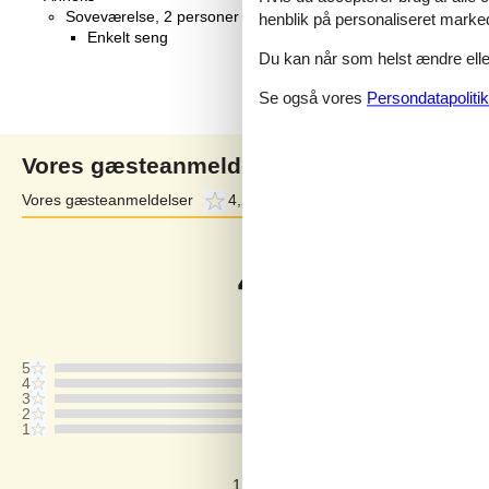
Soveværelse, 2 personer
henblik på personaliseret marke
Enkelt seng
Du kan når som helst ændre eller
Se også vores
Persondatapolitik
Vores gæsteanmeldelser
Vores gæsteanmeldelser
4,2
Eksterne anmeldelser
5,0
4,2
Baseret på
5
vurderinger
Sidste vurdering fra d. 19-07-2026
5
4
3
2
1
Kommentarer
1 vurdering har kommentar på dansk