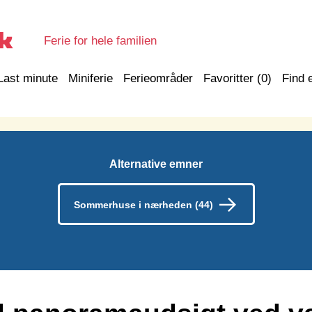
Ferie for hele familien
Last minute
Miniferie
Ferieområder
Favoritter (
0
)
Find 
Alternative emner
Sommerhuse i nærheden (44)