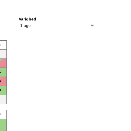
Varighed
ø
6
3
0
ø