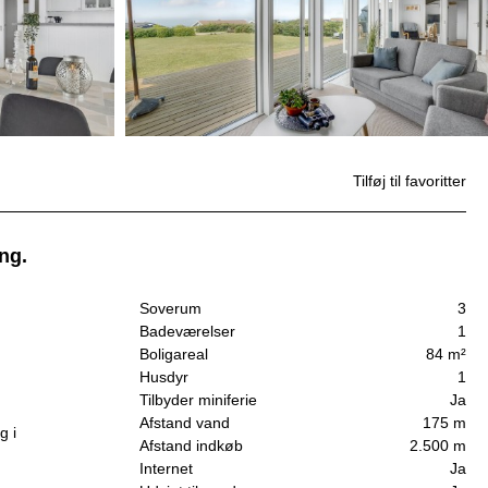
Tilføj til favoritter
ng.
Soverum
3
Badeværelser
1
Boligareal
84 m²
Husdyr
1
Tilbyder miniferie
Ja
Afstand vand
175 m
g i
Afstand indkøb
2.500 m
Internet
Ja