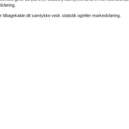
dsføring.
 tilbagekalde dit samtykke vedr. statistik og/eller markedsføring.
Se nabo emner
(2)
(2)
(1)
(0)
(0)
.