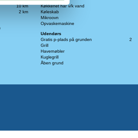
2,5 km
Kaffemaskine
10 km
Køkkenet har v/k vand
2 km
Køleskab
Mikroovn
Opvaskemaskine
m
Udendørs
Gratis p-plads på grunden
2
Grill
Havemøbler
Kuglegrill
Åben grund