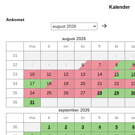
Kalender
Ankomst
august 2026
ma
ti
on
to
fr
lø
s
31
1
2
32
3
4
5
6
7
8
9
33
10
11
12
13
14
15
1
34
17
18
19
20
21
22
2
35
24
25
26
27
28
29
3
36
31
september 2026
ma
ti
on
to
fr
lø
s
36
1
2
3
4
5
6