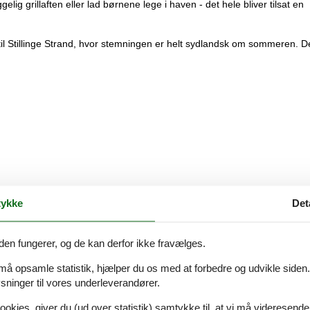
elig grillaften eller lad børnene lege i haven - det hele bliver tilsat en
 til Stillinge Strand, hvor stemningen er helt sydlandsk om sommeren. D
ykke
Det
den fungerer, og de kan derfor ikke fravælges.
 må opsamle statistik, hjælper du os med at forbedre og udvikle siden. I
ninger til vores underleverandører.
ookies, giver du (ud over statistik) samtykke til, at vi må videresende