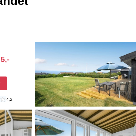
andet
5,-
r
4,2