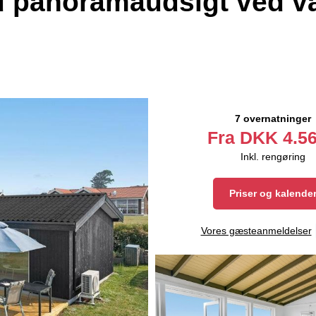
d panoramaudsigt ved v
7 overnatninger
Fra
DKK
4.56
Inkl. rengøring
Priser og kalende
Vores gæsteanmeldelser