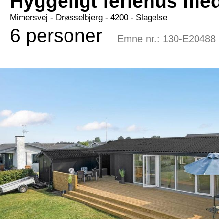
Hyggeligt feriehus me
Mimersvej
 - Drøsselbjerg
 - 4200
 - Slagelse
6 personer
Emne nr.:
130-E20488