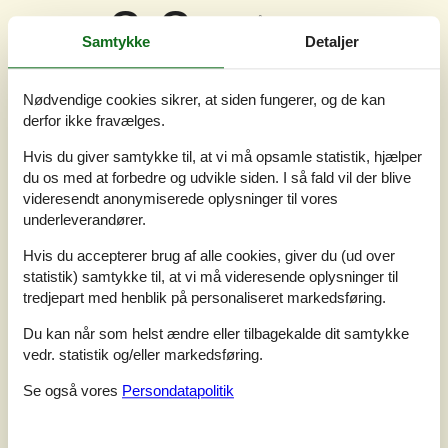
3,3
Baseret på
3
vurderinger
Samtykke
Detaljer
Sidste vurdering fra d. 26-07-2026
Nødvendige cookies sikrer, at siden fungerer, og de kan
5
(0)
derfor ikke fravælges.
4
(2)
3
(0)
Hvis du giver samtykke til, at vi må opsamle statistik, hjælper
2
(1)
1
(0)
du os med at forbedre og udvikle siden. I så fald vil der blive
videresendt anonymiserede oplysninger til vores
Kommentarer
underleverandører.
1 vurdering har kommentar på dansk.
Hvis du accepterer brug af alle cookies, giver du (ud over
5
0
0
7
voksne
børn
husdyr
2026 juli
overnat
statistik) samtykke til, at vi må videresende oplysninger til
tredjepart med henblik på personaliseret markedsføring.
I forhold til antal personer, som sommerhuset er angivet til og
fotos i annoncen er der en del mangler så som sofapladser,
Du kan når som helst ændre eller tilbagekalde dit samtykke
gryder, manglende belysning i flere rum, lunken vand i bruseren,
vedr. statistik og/eller markedsføring.
utæt tag, det dryppede ned i en skål i stuen. Ødelagt/ufærdig el-
installation flere steder
Se også vores
Persondatapolitik