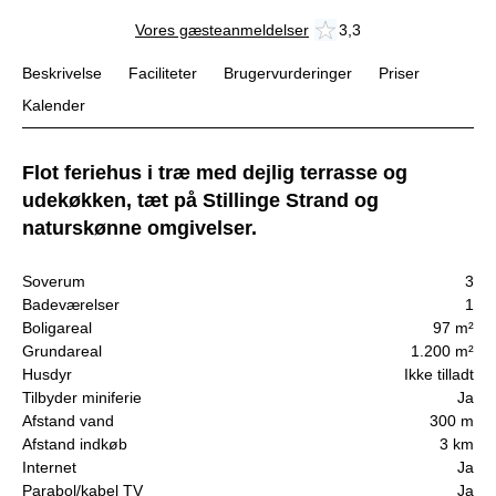
Vores gæsteanmeldelser
3,3
Beskrivelse
Faciliteter
Brugervurderinger
Priser
Kalender
Flot feriehus i træ med dejlig terrasse og
udekøkken, tæt på Stillinge Strand og
naturskønne omgivelser.
Soverum
3
Badeværelser
1
Boligareal
97 m²
Grundareal
1.200 m²
Husdyr
Ikke tilladt
Tilbyder miniferie
Ja
Afstand vand
300 m
Afstand indkøb
3 km
Internet
Ja
Parabol/kabel TV
Ja