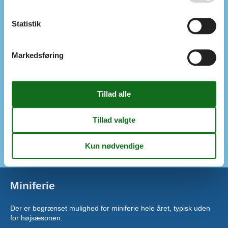
Fryser
40 l
Køkkenet har v/k vand
Statistik
Køleskab
Mikroovn
Opvaskemaskine
Markedsføring
Ovn og el-plader
4 kogeplader
Udendørs
Gratis carport på grunden
Grill
Havemøbler
Naturgrund
1200 m²
Udendørs køkken
Åben grund
Miniferie
Der er begrænset mulighed for miniferie hele året, typisk uden
for højsæsonen.