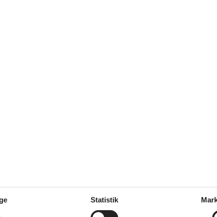
ores gæsteanmeldelser
5,0
Se nabo emner
(1)
(0)
(0)
(0)
(0)
dansk
prog.
ge
Statistik
Mark