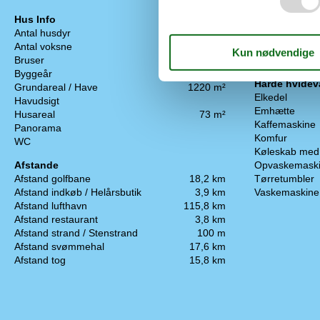
Hus Info
Energi / Opv
Antal husdyr
1
Brændeovn
Antal voksne
6
Elvarme
Bruser
Varmepumpe
Byggeår
1995
Hårde hvidev
Grundareal / Have
1220 m²
Elkedel
Havudsigt
Emhætte
Husareal
73 m²
Kaffemaskine
Panorama
Komfur
WC
Køleskab med 
Afstande
Opvaskemask
Afstand golfbane
18,2 km
Tørretumbler
Afstand indkøb / Helårsbutik
3,9 km
Vaskemaskine
Afstand lufthavn
115,8 km
Afstand restaurant
3,8 km
Afstand strand / Stenstrand
100 m
Afstand svømmehal
17,6 km
Afstand tog
15,8 km