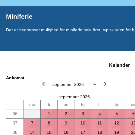
Miniferie
Der er begrænset mulighed for miniferie hele året, typisk uden for
Kalender
Ankomst
september 2026
ma
ti
on
to
fr
lø
s
36
1
2
3
4
5
6
37
7
8
9
10
11
12
1
38
14
15
16
17
18
19
2