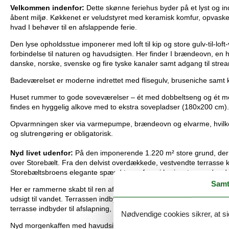
Velkommen indenfor:
Dette skønne feriehus byder på et lyst og 
åbent miljø. Køkkenet er veludstyret med keramisk komfur, opvaske
hvad I behøver til en afslappende ferie.
Den lyse opholdsstue imponerer med loft til kip og store gulv-til-lo
forbindelse til naturen og havudsigten. Her finder I brændeovn, en
danske, norske, svenske og fire tyske kanaler samt adgang til strea
Badeværelset er moderne indrettet med flisegulv, bruseniche samt
Huset rummer to gode soveværelser – ét med dobbeltseng og ét 
findes en hyggelig alkove med to ekstra sovepladser (180x200 cm).
Opvarmningen sker via varmepumpe, brændeovn og elvarme, hvilket sik
og slutrengøring er obligatorisk.
Nyd livet udenfor:
På den imponerende 1.220 m² store grund, der 
over Storebælt. Fra den delvist overdækkede, vestvendte terrasse
Storebæltsbroens elegante spænd toner frem i horisonten mod sydv
Samt
Her er rammerne skabt til ren afslapning: gå en tur ned gennem h
udsigt til vandet. Terrassen indbyder til hygge med havemøbler, ligge
terrasse indbyder til afslapning, grillhygge og lange sommeraftene
Nødvendige cookies sikrer, at si
Nyd morgenkaffen med havudsigt, se solen glitre i vandet i løbet a