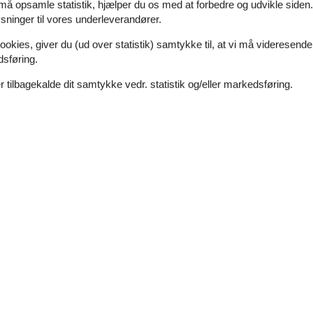
 må opsamle statistik, hjælper du os med at forbedre og udvikle siden. I
ninger til vores underleverandører.
kke ved Drøsselbjerg Strand i fredelige og naturskønne omgivelser – he
 Her kan I tage håndklædet over skulderen og gå direkte ned i Storebæ
ookies, giver du (ud over statistik) samtykke til, at vi må videresende
dsføring.
e tider af døgnet, og den spektakulære udsigt over vandet og mod
 tilbagekalde dit samtykke vedr. statistik og/eller markedsføring.
der findes blot 4,6 km fra huset, og der er kort afstand til de hyggeli