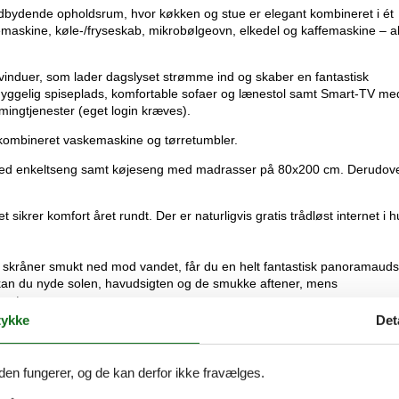
indbydende opholdsrum, hvor køkken og stue er elegant kombineret i ét
maskine, køle-/fryseskab, mikrobølgeovn, elkedel og kaffemaskine – al
ft-vinduer, som lader dagslyset strømme ind og skaber en fantastisk
 hyggelig spiseplads, komfortable sofaer og lænestol samt Smart-TV me
mingtjenester (eget login kræves).
 kombineret vaskemaskine og tørretumbler.
med enkeltseng samt køjeseng med madrasser på 80x200 cm. Derudov
rer komfort året rundt. Der er naturligvis gratis trådløst internet i h
skråner smukt ned mod vandet, får du en helt fantastisk panoramauds
 kan du nyde solen, havudsigten og de smukke aftener, mens
est.
ykke
Det
aven og mærk havets nærhed, eller saml familien omkring bålstedet me
stole, grill og udendørs bruser (kan benyttes fra maj til oktober).
Den 
r – med lyden af havet i baggrunden.
den fungerer, og de kan derfor ikke fravælges.
f dagen og oplev de smukkeste solnedgange direkte fra terrassen.