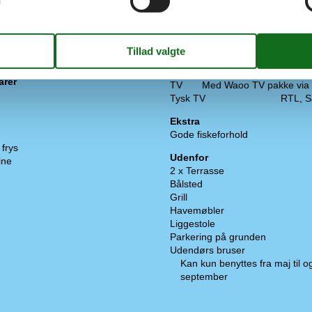
armning
Multimedier
Dansk tv
TV2, DR1, DR2,
Gratis Wi-Fi - Over 20 Mbit
Norsk TV
NRK
Svensk TV
Svt
arer
TV
Med Waoo TV pakke via
Tysk TV
RTL, S
Ekstra
Gode fiskeforhold
frys
Udenfor
ine
2 x Terrasse
Bålsted
Grill
Havemøbler
Liggestole
Parkering på grunden
Udendørs bruser
Kan kun benyttes fra maj til 
september