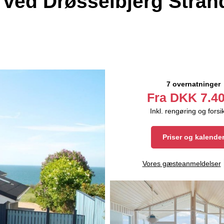
ed Drøsselbjerg Stran
7 overnatninger
Fra
DKK
7.40
Inkl. rengøring og forsi
Priser og kalende
Vores gæsteanmeldelser