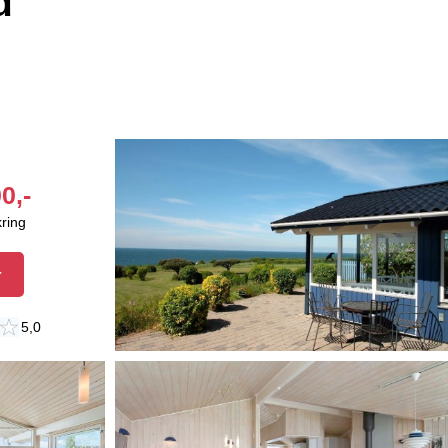
d
0,-
kring
r
5,0