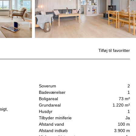
Tilføj til favoritter
Soverum
2
Badeværelser
1
Boligareal
73 m²
Grundareal
1.220 m²
igt,
Husdyr
1
Tilbyder miniferie
Ja
Afstand vand
100 m
Afstand indkøb
3.900 m