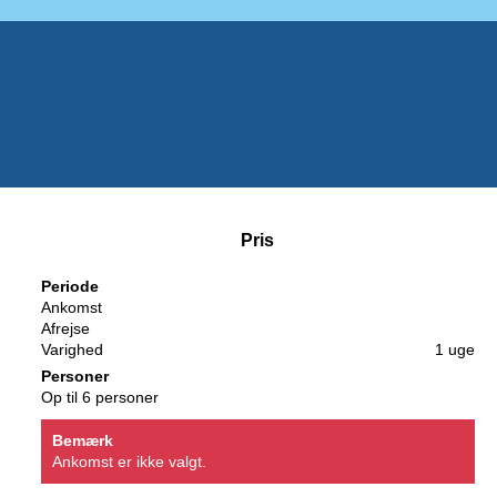
Pris
Periode
Ankomst
Afrejse
Varighed
1 uge
Personer
Op til 6 personer
Bemærk
Ankomst er ikke valgt.