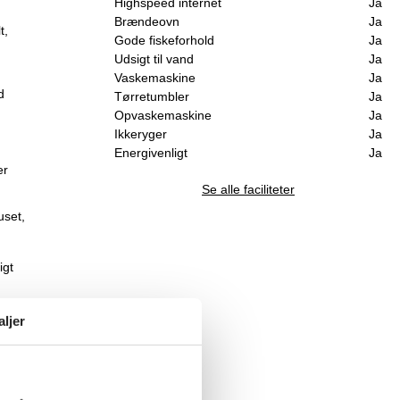
Highspeed internet
Ja
Brændeovn
Ja
t,
Gode fiskeforhold
Ja
Udsigt til vand
Ja
Vaskemaskine
Ja
d
Tørretumbler
Ja
Opvaskemaskine
Ja
Ikkeryger
Ja
Energivenligt
Ja
er
Se alle faciliteter
uset,
igt
aljer
d
store