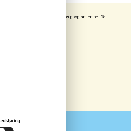
Se solens gang om emnet
😎
edsføring