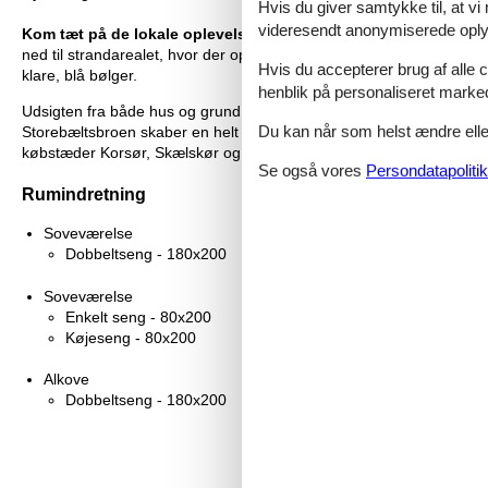
Hvis du giver samtykke til, at vi
videresendt anonymiserede oplys
Kom tæt på de lokale oplevelser:
Sommerhuset ligger i første ræ
ned til strandarealet, hvor der opsættes badebro i sommersæsonen.
Hvis du accepterer brug af alle c
klare, blå bølger.
henblik på personaliseret marke
Udsigten fra både hus og grund er ganske enkelt enestående på all
Du kan når som helst ændre eller
Storebæltsbroen skaber en helt særlig ferieoplevelse. Indkøbsmulighe
købstæder Korsør, Skælskør og Slagelse.
Se også vores
Persondatapolitik
Rumindretning
Soveværelse
Dobbeltseng - 180x200
Soveværelse
Enkelt seng - 80x200
Køjeseng - 80x200
Alkove
Dobbeltseng - 180x200