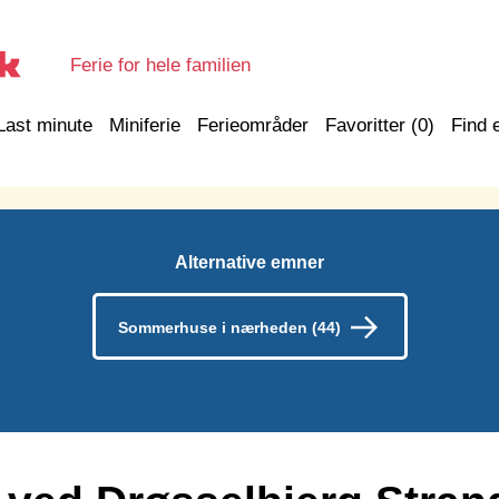
Ferie for hele familien
Last minute
Miniferie
Ferieområder
Favoritter (
0
)
Find 
Alternative emner
Sommerhuse i nærheden (44)