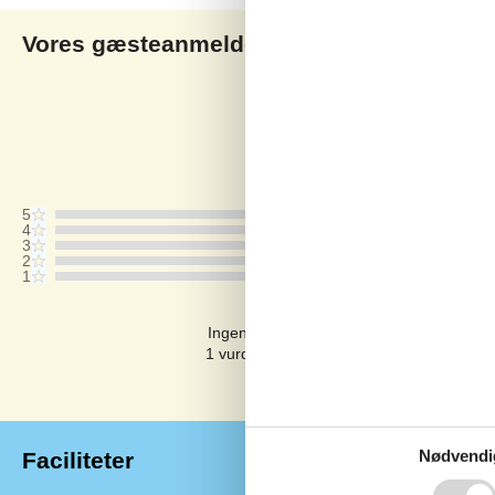
Vores gæsteanmeldelser
V
5,0
Baseret på
1
vurdering
Vurderet d. 26-07-2026
5
4
3
2
1
Kommentarer
Ingen vurderinger har kommentarer på 
1 vurdering har kommentar på et andet s
Nødvendi
Faciliteter