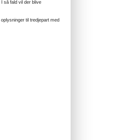
 så fald vil der blive
lt
lts
 oplysninger til tredjepart med
ge