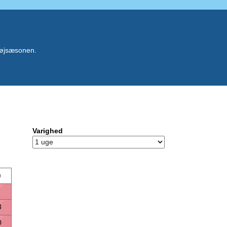
 højsæsonen.
Varighed
ø
3
0