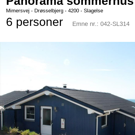
Panorama sommerhus v
Mimersvej
 - Drøsselbjerg
 - 4200
 - Slagelse
6 personer
Emne nr.:
042-SL314