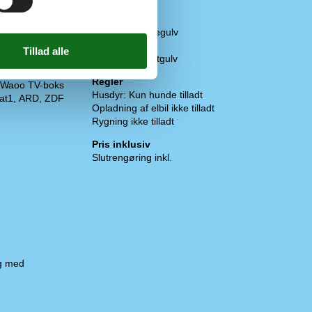
Diverse
 DR Ramasjang
2 x Flise-/klinkegulv
2 x Gulvvarme
 1, TV2 Norge
3 x Træ-/parketgulv
1, TV4 Sverige
Regler
 Waoo TV-boks
Husdyr: Kun hunde tilladt
at1, ARD, ZDF
Opladning af elbil ikke tilladt
Rygning ikke tilladt
Pris inklusiv
Slutrengøring inkl.
og med