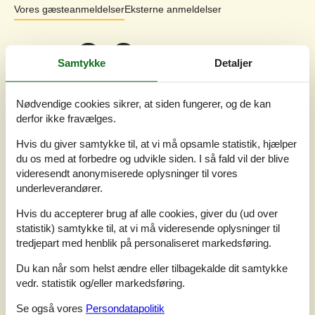
Vores gæsteanmeldelser
Eksterne anmeldelser
3,3
Baseret på
3
vurderinger
Samtykke
Detaljer
Sidste vurdering fra d. 27-07-2025
Nødvendige cookies sikrer, at siden fungerer, og de kan
5
(0)
derfor ikke fravælges.
4
(1)
3
(2)
Hvis du giver samtykke til, at vi må opsamle statistik, hjælper
2
(0)
1
(0)
du os med at forbedre og udvikle siden. I så fald vil der blive
videresendt anonymiserede oplysninger til vores
Kommentarer
underleverandører.
1 vurdering har kommentar på dansk.
Hvis du accepterer brug af alle cookies, giver du (ud over
5
0
2
7
voksne
børn
husdyr
2025 juli
overnat
statistik) samtykke til, at vi må videresende oplysninger til
tredjepart med henblik på personaliseret markedsføring.
Godt indrettes hus men trænger voldsomt til hovedrengøring
og almindelig vedligehold. Fantastisk lækker terrasse med skøn
Du kan når som helst ændre eller tilbagekalde dit samtykke
udsigt.
vedr. statistik og/eller markedsføring.
Se også vores
Persondatapolitik
Se 4 eksterne anmeldelser i stedet.