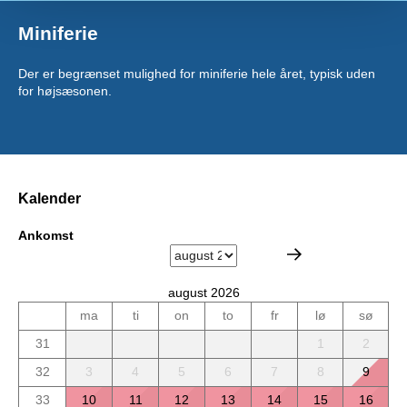
Miniferie
Der er begrænset mulighed for miniferie hele året, typisk uden
for højsæsonen.
Kalender
Ankomst
august 2026
ma
ti
on
to
fr
lø
sø
31
1
2
32
3
4
5
6
7
8
9
33
10
11
12
13
14
15
16