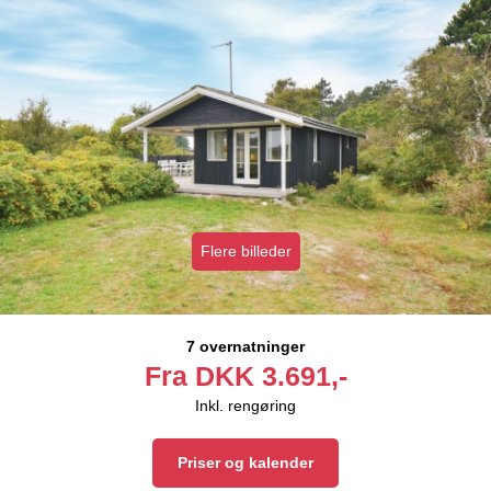
Flere billeder
7 overnatninger
Fra
DKK
3.691,-
Inkl. rengøring
Priser og kalender