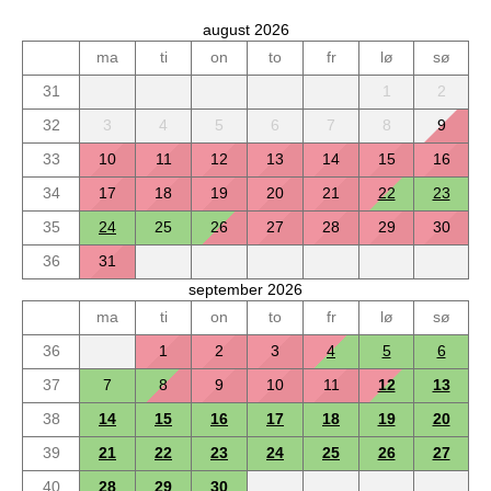
august 2026
ma
ti
on
to
fr
lø
sø
31
1
2
32
3
4
5
6
7
8
9
33
10
11
12
13
14
15
16
34
17
18
19
20
21
22
23
35
24
25
26
27
28
29
30
36
31
september 2026
ma
ti
on
to
fr
lø
sø
36
1
2
3
4
5
6
37
7
8
9
10
11
12
13
38
14
15
16
17
18
19
20
39
21
22
23
24
25
26
27
40
28
29
30