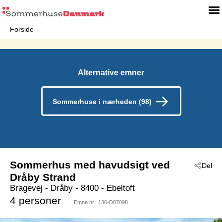
Forside
Alternative emner
Sommerhuse i nærheden (98)
Sommerhus med havudsigt ved
Del
Dråby Strand
Bragevej
 - Dråby
 - 8400
 - Ebeltoft
4 personer
Emne nr.:
130-D07098