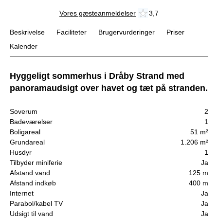
Vores gæsteanmeldelser
3,7
Beskrivelse
Faciliteter
Brugervurderinger
Priser
Kalender
Hyggeligt sommerhus i Dråby Strand med
panoramaudsigt over havet og tæt på stranden.
Soverum
2
Badeværelser
1
Boligareal
51 m²
Grundareal
1.206 m²
Husdyr
1
Tilbyder miniferie
Ja
Afstand vand
125 m
Afstand indkøb
400 m
Internet
Ja
Parabol/kabel TV
Ja
Udsigt til vand
Ja