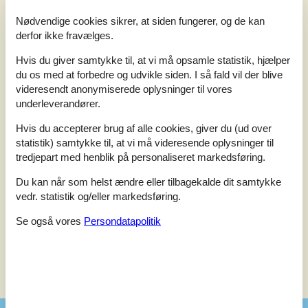
Nødvendige cookies sikrer, at siden fungerer, og de kan
Sidste vurdering fra d. 06-05-2024
derfor ikke fravælges.
5
(0)
4
(2)
Hvis du giver samtykke til, at vi må opsamle statistik, hjælper
3
(1)
du os med at forbedre og udvikle siden. I så fald vil der blive
2
(0)
1
(0)
videresendt anonymiserede oplysninger til vores
underleverandører.
Kommentarer
1 vurdering har kommentar på dansk.
Hvis du accepterer brug af alle cookies, giver du (ud over
1 vurdering har kommentar på et andet sprog.
statistik) samtykke til, at vi må videresende oplysninger til
tredjepart med henblik på personaliseret markedsføring.
Du kan når som helst ændre eller tilbagekalde dit samtykke
2
0
1
2
voksne
børn
2024 maj
husdyr
overnat
vedr. statistik og/eller markedsføring.
Profilen skulle have et bilede der viser den smukke udsigt fra
huset
Se også vores
Persondatapolitik
Se nabo emner
Se solens gang om emnet
😎