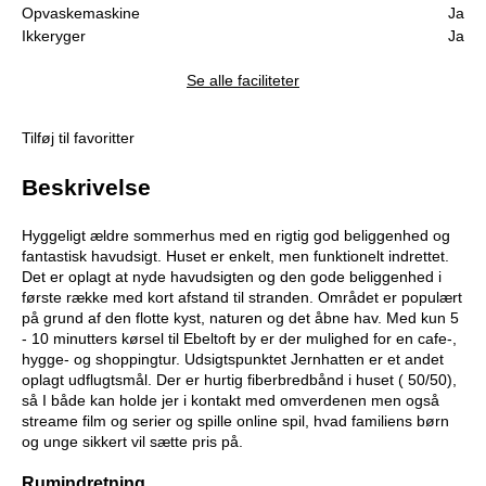
Opvaskemaskine
Ja
Ikkeryger
Ja
Se alle faciliteter
Tilføj til favoritter
Beskrivelse
Hyggeligt ældre sommerhus med en rigtig god beliggenhed og
fantastisk havudsigt. Huset er enkelt, men funktionelt indrettet.
Det er oplagt at nyde havudsigten og den gode beliggenhed i
første række med kort afstand til stranden. Området er populært
på grund af den flotte kyst, naturen og det åbne hav. Med kun 5
- 10 minutters kørsel til Ebeltoft by er der mulighed for en cafe-,
hygge- og shoppingtur. Udsigtspunktet Jernhatten er et andet
oplagt udflugtsmål. Der er hurtig fiberbredbånd i huset ( 50/50),
så I både kan holde jer i kontakt med omverdenen men også
streame film og serier og spille online spil, hvad familiens børn
og unge sikkert vil sætte pris på.
Rumindretning