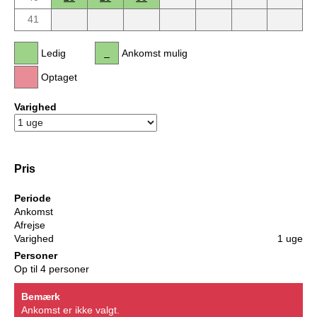
41
Ledig
Ankomst mulig
Optaget
Varighed
Pris
Periode
Ankomst
Afrejse
Varighed
1 uge
Personer
Op til 4 personer
Bemærk
Ankomst er ikke valgt.