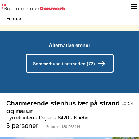
Forside
Alternative emner
Sommerhuse i nærheden (72)
Charmerende stenhus tæt på strand
Del
og natur
Fyrreklinten
 - Dejret
 - 8420
 - Knebel
5 personer
Emne nr.:
130-D36414