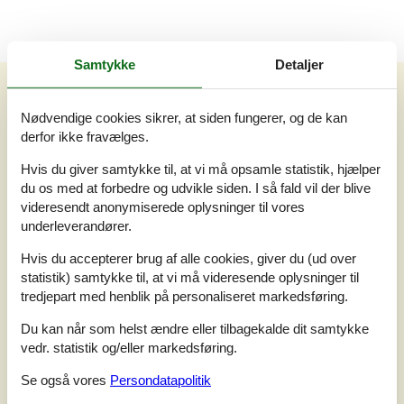
Samtykke
Detaljer
Vores gæsteanmeldelser
Vores gæsteanmeldelser
Nødvendige cookies sikrer, at siden fungerer, og de kan
2,0
derfor ikke fravælges.
Baseret på
1
vurdering
Hvis du giver samtykke til, at vi må opsamle statistik, hjælper
du os med at forbedre og udvikle siden. I så fald vil der blive
Vurderet d. 15-02-2026
videresendt anonymiserede oplysninger til vores
underleverandører.
5
(0)
4
(0)
3
(0)
Hvis du accepterer brug af alle cookies, giver du (ud over
2
(1)
statistik) samtykke til, at vi må videresende oplysninger til
1
(0)
tredjepart med henblik på personaliseret markedsføring.
Kommentarer
1 vurdering har kommentar på dansk.
Du kan når som helst ændre eller tilbagekalde dit samtykke
vedr. statistik og/eller markedsføring.
1
0
0
7
voksen
2026 februar
børn
husdyr
overnat
Se også vores
Persondatapolitik
slidt og dårligt isoleret