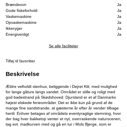
Brændeovn
Ja
Gode fiskeforhold
Ja
Vaskemaskine
Ja
Opvaskemaskine
Ja
Ikkeryger
Ja
Energivenligt
Ja
Se alle faciliteter
Tilføj til favoritter
Beskrivelse
Ældre velholdt stenhus, beliggende i Dejret Klit, med mulighed
for lange gåture langs vandet. Området er stille og roligt med
god badestrand på Skødshoved. Djursland er et af Danmarks
højest elskede ferieområder. Det er ikke kun på grund af de
mange fine sandstrande, at gæsterne år efter år vender tilbage
hertil. Enhver betages af områdets eventyragtige stemning, hvor
der bag hver bakketop venter et nyt, overraskende natursceneri,
tag evt. madkurven med og gå en tur i Mols Bjerge, som er