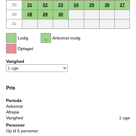
39
21
22
23
24
25
26
27
40
28
29
30
41
Ledig
Ankomst mulig
Optaget
Varighed
Pris
Periode
Ankomst
Afrejse
Varighed
1 uge
Personer
Op til 6 personer