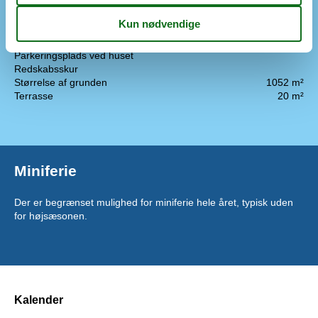
Elbil hjemmeoplader
Grill
1
Hav
400 m
Overdækket terrasse
10 m²
Parkeringsplads ved huset
Redskabsskur
Størrelse af grunden
1052 m²
Terrasse
20 m²
Miniferie
Der er begrænset mulighed for miniferie hele året, typisk uden
for højsæsonen.
Kalender