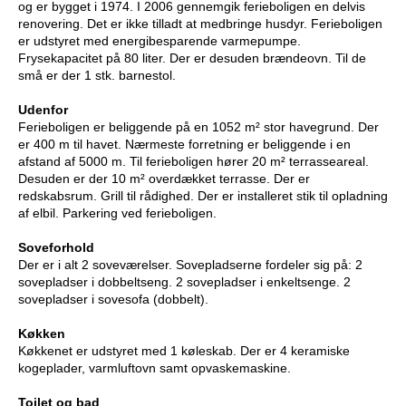
og er bygget i 1974. I 2006 gennemgik ferieboligen en delvis
renovering. Det er ikke tilladt at medbringe husdyr. Ferieboligen
er udstyret med energibesparende varmepumpe.
Frysekapacitet på 80 liter. Der er desuden brændeovn. Til de
små er der 1 stk. barnestol.
Udenfor
Ferieboligen er beliggende på en 1052 m² stor havegrund. Der
er 400 m til havet. Nærmeste forretning er beliggende i en
afstand af 5000 m. Til ferieboligen hører 20 m² terrasseareal.
Desuden er der 10 m² overdækket terrasse. Der er
redskabsrum. Grill til rådighed. Der er installeret stik til opladning
af elbil. Parkering ved ferieboligen.
Soveforhold
Der er i alt 2 soveværelser. Sovepladserne fordeler sig på: 2
sovepladser i dobbeltseng. 2 sovepladser i enkeltsenge. 2
sovepladser i sovesofa (dobbelt).
Køkken
Køkkenet er udstyret med 1 køleskab. Der er 4 keramiske
kogeplader, varmluftovn samt opvaskemaskine.
Toilet og bad