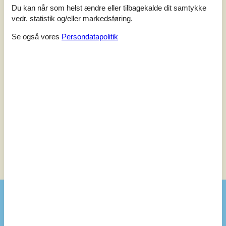
Du kan når som helst ændre eller tilbagekalde dit samtykke
vedr. statistik og/eller markedsføring.
Vurderet d. 26-07-2026
Se også vores
Persondatapolitik
5
(0)
4
(1)
3
(0)
2
(0)
1
(0)
Kommentarer
Ingen vurderinger har kommentarer.
Se 10 eksterne anmeldelser i stedet.
Se nabo emner
Se solens gang om emnet
😎
Faciliteter