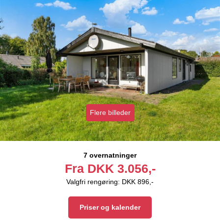
Flere billeder
7 overnatninger
Fra
DKK
3.056,-
Valgfri rengøring: DKK 896,-
Priser og kalender