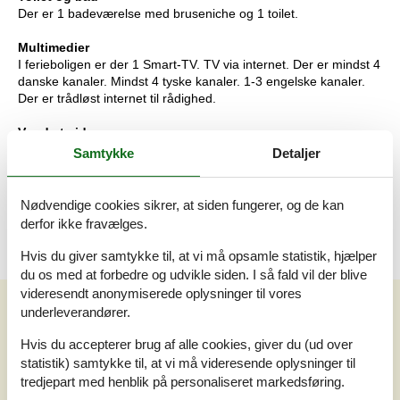
Der er 1 badeværelse med bruseniche og 1 toilet.
Multimedier
I ferieboligen er der 1 Smart-TV. TV via internet. Der er mindst 4
danske kanaler. Mindst 4 tyske kanaler. 1-3 engelske kanaler.
Der er trådløst internet til rådighed.
Værd at vide
Ingen udlejning til ungdomsgrupper, hvor alle er 15-25 år.
Samtykke
Detaljer
Rygning ikke tilladt. Ved overtrædelse af forbuddet opkræves et
gebyr på minimum DKK 3.000,-. Bemærk at der er en vejledning
til varmepumpen i huset som skal benyttes ved brug Der er
Nødvendige cookies sikrer, at siden fungerer, og de kan
installeret stik til opladning af elbiler ved huset (16A CEE stik).
derfor ikke fravælges.
Hvis du giver samtykke til, at vi må opsamle statistik, hjælper
du os med at forbedre og udvikle siden. I så fald vil der blive
videresendt anonymiserede oplysninger til vores
Vores gæsteanmeldelser
underleverandører.
Vores gæsteanmeldelser
Eksterne anmeldelser
Hvis du accepterer brug af alle cookies, giver du (ud over
statistik) samtykke til, at vi må videresende oplysninger til
4,0
tredjepart med henblik på personaliseret markedsføring.
Baseret på
1
vurdering