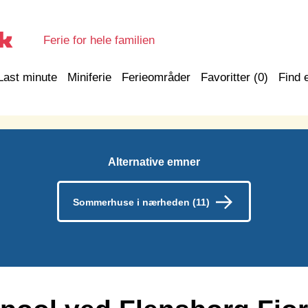
Ferie for hele familien
Last minute
Miniferie
Ferieområder
Favoritter (
0
)
Find 
Alternative emner
Sommerhuse i nærheden (11)