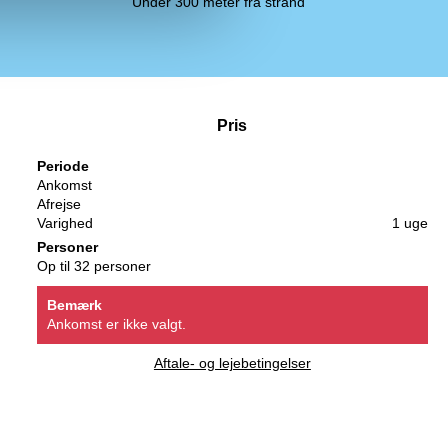
Under 300 meter fra strand
Pris
Periode
Ankomst
Afrejse
Varighed
1 uge
Personer
Op til 32 personer
Bemærk
Ankomst er ikke valgt.
Aftale- og lejebetingelser