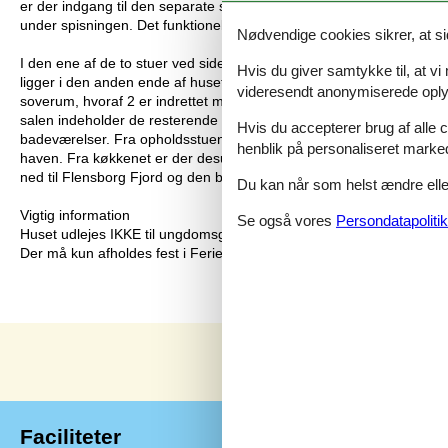
er der indgang til den separate spisestue med plads til 32 persone
under spisningen. Det funktionelle industrikøkken byder på meget p
Nødvendige cookies sikrer, at si
I den ene af de to stuer ved siden af spisestuen er der lavet en hyg
Hvis du giver samtykke til, at vi
ligger i den anden ende af huset, kan man udfordre hinanden i dart
videresendt anonymiserede oplys
soverum, hvoraf 2 er indrettet med dobbeltsenge og 1 værelse med 
salen indeholder de resterende 10 soverum, 8 dobbeltværelser, e
Hvis du accepterer brug af alle c
badeværelser. Fra opholdsstuen er der udgang til den 150 m2 store
henblik på personaliseret marke
haven. Fra køkkenet er der desuden udgang til en overdækket terr
ned til Flensborg Fjord og den børnevenlige strand.
Du kan når som helst ændre eller
Vigtig information
Se også vores
Persondatapolitik
Huset udlejes IKKE til ungdomsgrupper
Der må kun afholdes fest i Feriehuset Brunsnæs Kro mod forudgåe
Faciliteter