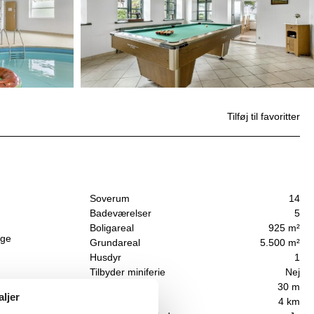
Tilføj til favoritter
Soverum
14
Badeværelser
5
Boligareal
925 m²
ige
Grundareal
5.500 m²
Husdyr
1
Tilbyder miniferie
Nej
Afstand vand
30 m
til
aljer
Afstand indkøb
4 km
rfra