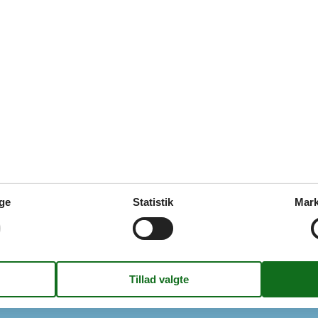
Multimedier
ine
Kabel TV
n
DVD-afspiller
5000
Radio
150
CD
kemaskine
Internetadgang
filter
Danske kanaler
1
Hastighed på internet
Antal Fjernsyn
Svenske kanaler
1
Norske kanaler
skiner
2
Tyske kanaler
ge
Statistik
Mark
Udenfor
8
Havemøbler
elser
5
Liggestole
Terrasse
- indendørs
Oplader Type 2 inkl. kabel
Bålsted
7
Trækulgrill
3