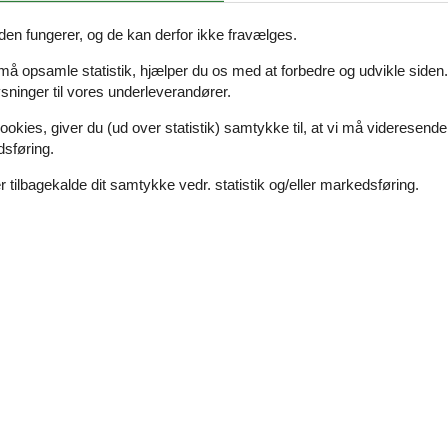
r og et vinduesparti mod vandet, så man kan nyde den storslåede udsig
lads til madlavning. Der er et kølerum på ca. 5 m2 i køkkenet.
den fungerer, og de kan derfor ikke fravælges.
gelige TV-stue og i den anden stue står billardbord. I aktivitetsrummet
 må opsamle statistik, hjælper du os med at forbedre og udvikle siden. I
, bordtennis, airhockey og bordfodbold. I stueetagen ligger desuden 5
ninger til vores underleverandører.
køjesenge og 2 enkeltsenge. 3 badeværelser samt 3 gæstetoiletter. 1.
t værelse med køjeseng og 1 værelse med 2 enkeltsenge samt 2
ookies, giver du (ud over statistik) samtykke til, at vi må videresende
 udsigtsterrasse, hvorfra man ligeledes kan nyde udsigten over vandet
dsføring.
asse. Man kan også opholde sig på den 5500 m2 store grund, som går 
 tilbagekalde dit samtykke vedr. statistik og/eller markedsføring.
nde aftale med SlotsferieDanmark
Se nabo emner