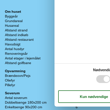
Om huset
Køkken
Byggeår
1770
Opvaskemask
Grundareal
5500
Mikrobølgeov
Husareal
925
Køleskab liter
Afstand strand
30 m
Fryser (liter)
Afstand indkøb
4 km
Industriopvas
Afstand restaurant
6 km
Kaffemaskine - 
Havudsigt
Komfur - gas
Antal husdyr
1
Elkedel
Renoveringsår
2020
Emhætte
Antal etager i lejemålet
2
Industriovn
Afstand golfbane
14 km
Antal kaffema
Nødvendi
Opvarmning
Badeværelse
Brændeovn/Pejs
WC
Oliefyr
Antal badevær
Pillefyr
Sauna
Swimmingpool 
Soverum
Spa
Antal soverum
14
Brusekabine
Dobbeltsenge 180x200 cm
11
Gæstetoilet
Enkeltsenge 90x200 cm
6