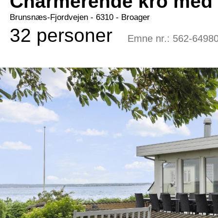
Charmerende kro med 
Brunsnæs-Fjordvejen
 - 6310
 - Broager
32 personer
Emne nr.:
562-6498