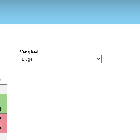
Varighed
ø
6
3
0