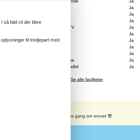
Swimmingpool inde
Ja
t
Spa
Ja
Sauna
Ja
 som
Internet
Ja
 så fald vil der blive
Parabol/kabel TV
Ja
Brændeovn
Ja
 oplysninger til tredjepart med
Udsigt til vand
Ja
 og
Vaskemaskine
Ja
helt
Tørretumbler
Ja
Opvaskemaskine
Ja
Ladestander til elbil
Ja
Se alle faciliteter
Se solens gang om emnet
😎