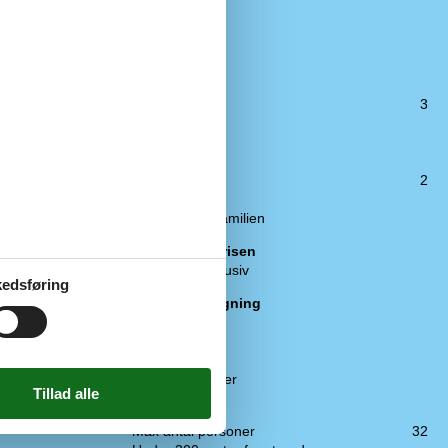
Ekstra
Vaskemaskine
Tørretumbler
Barnestol
3
Billardbord
Airhockey
Bordtennis
100
Barneseng
2
2
Dart
Plads til hele familien
Inkluderet i prisen
Rengøring inklusiv
edsføring
Forbrugsafregning
EL pr. kWh
1
Vand pr. m³
Varme pr. dag
El til ladestander
1
Faciliteter
Max antal personer
32