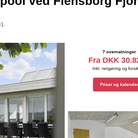
pool ved Flensborg Fjo
01
7 overnatninger
Fra
DKK
30.8
Inkl. rengøring og forsi
Priser og kalende