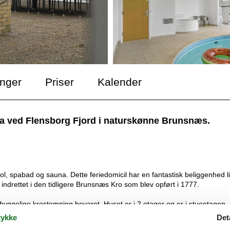
inger
Priser
Kalender
 ved Flensborg Fjord i naturskønne Brunsnæs.
 spabad og sauna. Dette feriedomicil har en fantastisk beliggenhed l
 indrettet i den tidligere Brunsnæs Kro som blev opført i 1777.
hyggelige krostemning bevaret. Huset er i 2 etager og er i stueetagen
 40 m2 med modstrømsanlæg, et stort spabad, bruseniche og indgang 
ykke
Det
faarrangementer, brændeovn og store panoramavinduer mod vandet. He