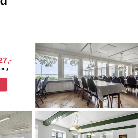
rd
27,-
kring
r