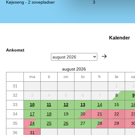
Køjeseng - 2 sovepladser
3
Kalender
Ankomst
august 2026
ma
ti
on
to
fr
lø
s
31
1
2
32
3
4
5
6
7
8
9
33
10
11
12
13
14
15
1
34
17
18
19
20
21
22
2
35
24
25
26
27
28
29
3
36
31