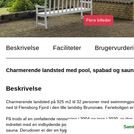
Flere billeder
Beskrivelse
Faciliteter
Brugervurder
Charmerende landsted med pool, spabad og sauna
Beskrivelse
Charmerende landsted på 925 m2 til 32 personer med swimmingpool,
ned til Flensborg Fjord i den lille landsby Brunsnæs. Ferieboligen er
På trods af en omfattende renovering i 2004 og igen i 2020, er den 
indrettet med en indbydende poolafdeling med en swimmingpool på
Samt
sauna. Derudover er der en hyggelig og stor opholdsstue med so