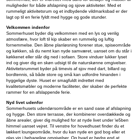
muligheder for både afslapning og sjove aktiviteter. Med et
rummeligt aktivitetsrum og et indbydende vildmarksbad er der
lagt op til en ferie fyldt med hygge og gode stunder.
Velkommen indenfor
Sommerhuset byder dig velkommen med en lys og venlig
atmosfære, hvor loft til kip skaber en rummelig og luftig
fornemmelse. Den åbne planløsning forener stue, spiseområde
og køkken, så du nemt kan nyde samværet, uanset om du står i
køkkenet eller slår dig ned i sofaen. Store vinduer lukker lyset
ind og giver dig en skøn udsigt til de naturskønne omgivelser.
Aktivitetsrummet byder på timevis af sjov med dart, billard og
bordtennis, så både store og små kan udfordre hinanden i
hyggelige dyste. Huset er smagfuldt indrettet med
kvalitetsmøbler og moderne faciliteter, der skaber de perfekte
rammer for en afslappende ferie.
Nyd livet udenfor
Sommerhusets udendørsområde er en sand oase af afslapning
og hygge. Den store terrasse, der kombinerer overdækkede og
åbne arealer, giver dig mulighed for at nyde livet under \e5ben
himmel uanset vejret. Til venstre for hovedhuset finder du et
lækkert loungeområde, hvor du kan nyde en god bog eller et
glas vin i behagelige omgivelser. Og hvad er bedre end at