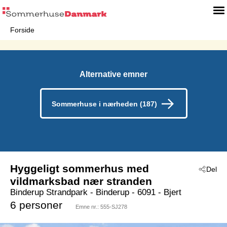
Forside
Alternative emner
Sommerhuse i nærheden (187)
Hyggeligt sommerhus med
Del
vildmarksbad nær stranden
Binderup Strandpark
 - Binderup
 - 6091
 - Bjert
6 personer
Emne nr.:
555-SJ278