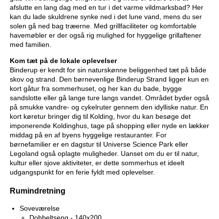
afslutte en lang dag med en tur i det varme vildmarksbad? Her
kan du lade skuldrene synke ned i det lune vand, mens du ser
solen gå ned bag træerne. Med grillfaciliteter og komfortable
havemøbler er der også rig mulighed for hyggelige grillaftener
med familien.
Kom tæt på de lokale oplevelser
Binderup er kendt for sin naturskønne beliggenhed tæt på både
skov og strand. Den børnevenlige Binderup Strand ligger kun en
kort gåtur fra sommerhuset, og her kan du bade, bygge
sandslotte eller gå lange ture langs vandet. Området byder også
på smukke vandre- og cykelruter gennem den idylliske natur. En
kort køretur bringer dig til Kolding, hvor du kan besøge det
imponerende Koldinghus, tage på shopping eller nyde en lækker
middag på en af byens hyggelige restauranter. For
børnefamilier er en dagstur til Universe Science Park eller
Legoland også oplagte muligheder. Uanset om du er til natur,
kultur eller sjove aktiviteter, er dette sommerhus et ideelt
udgangspunkt for en ferie fyldt med oplevelser.
Rumindretning
Soveværelse
Dobbeltseng - 140x200