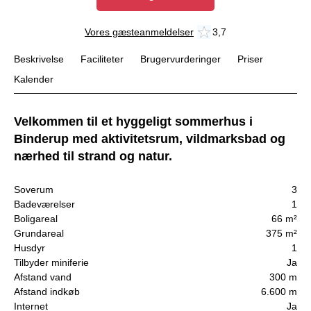
Vores gæsteanmeldelser
3,7
Beskrivelse
Faciliteter
Brugervurderinger
Priser
Kalender
Velkommen til et hyggeligt sommerhus i
Binderup med aktivitetsrum, vildmarksbad og
nærhed til strand og natur.
Soverum
3
Badeværelser
1
Boligareal
66 m²
Grundareal
375 m²
Husdyr
1
Tilbyder miniferie
Ja
Afstand vand
300 m
Afstand indkøb
6.600 m
Internet
Ja