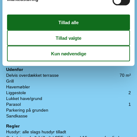
Parabol
Svensk TV
TV
Tysk TV
Ekstra
Aktivitetshus
Barnestol
Bordtennis
Dart
Pool/billard
Udenfor
Delvis overdækket terrasse
70 m²
Grill
Havemøbler
Liggestole
2
Lukket have/grund
Parasol
1
Parkering på grunden
Sandkasse
Regler
Husdyr: alle slags husdyr tilladt