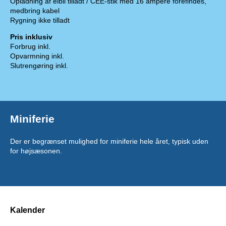
Opladning af elbil tilladt / CEE-stik med 16 ampere forefindes,
medbring kabel
Rygning ikke tilladt
Pris inklusiv
Forbrug inkl.
Opvarmning inkl.
Slutrengøring inkl.
Miniferie
Der er begrænset mulighed for miniferie hele året, typisk uden
for højsæsonen.
Kalender