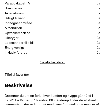
Parabol/kabel TV
Ja
Brændeovn
Ja
Aktivitetsrum
Ja
Udsigt til vand
Ja
Indhegnet område
Ja
Aircondition
Ja
Opvaskemaskine
Ja
Ikkeryger
Ja
Ladestander til elbil
Ja
Energivenligt
Ja
Inklusiv forbrug
Ja
Se alle faciliteter
Tilføj til favoritter
Beskrivelse
Drømmer du om en ferie, hvor komfort og hygge går hånd i
hånd? På Binderup Strandvej 80 i Binderup finder du et skønt
sommerhus, der er indrettet med sans for detaljer og masser af