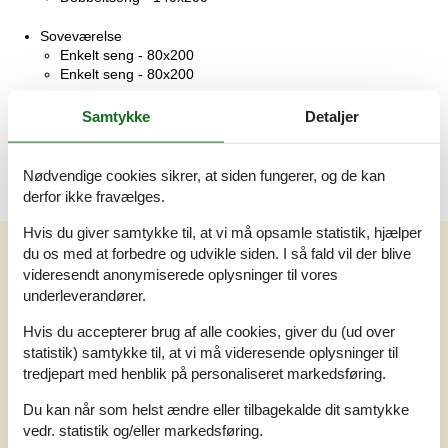
Soveværelse
Enkelt seng - 80x200
Enkelt seng - 80x200
Soveværelse
Samtykke
Detaljer
Dobbeltseng - 140x200
Nødvendige cookies sikrer, at siden fungerer, og de kan
derfor ikke fravælges.
Hvis du giver samtykke til, at vi må opsamle statistik, hjælper
Vores gæsteanmeldelser
Vores gæsteanmeldelser
du os med at forbedre og udvikle siden. I så fald vil der blive
videresendt anonymiserede oplysninger til vores
underleverandører.
3,7
Baseret på
6
vurderinger
Hvis du accepterer brug af alle cookies, giver du (ud over
statistik) samtykke til, at vi må videresende oplysninger til
Sidste vurdering fra d. 12-07-2026
tredjepart med henblik på personaliseret markedsføring.
5
(2)
Du kan når som helst ændre eller tilbagekalde dit samtykke
4
(2)
vedr. statistik og/eller markedsføring.
3
(1)
2
(0)