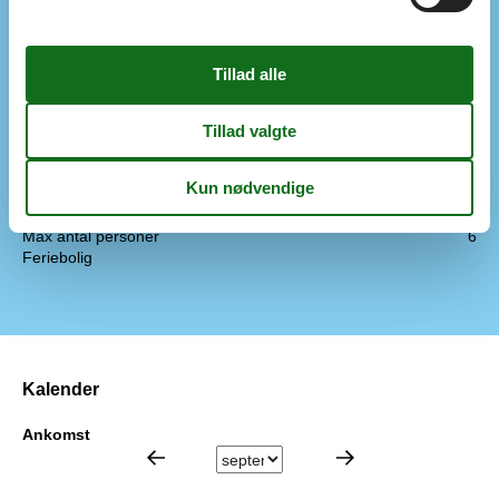
DVD-afspiller
Internetadgang
TV Tysk
Fjersyn til Streaming
Faciliteter
Ikke-ryger
Byggeår/Renoveret
2009
Husareal
112
Børnevenligt
Renoveret
Max antal personer
6
Feriebolig
Kalender
Ankomst