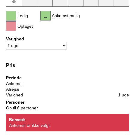
45
Ledig
Ankomst mulig
Optaget
Varighed
Pris
Periode
Ankomst
Afrejse
Varighed
1 uge
Personer
Op til 6 personer
Bemærk
Ankomst er ikke valgt.