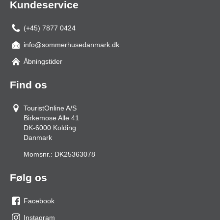
Kundeservice
(+45) 7877 0424
info@sommerhusedanmark.dk
Åbningstider
Find os
TouristOnline A/S
Birkemose Alle 41
DK-6000
Kolding
Danmark
Momsnr.:
DK25363078
Følg os
Facebook
os
Instagram