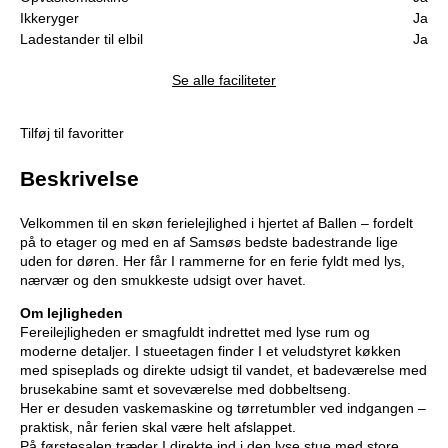
Ikkeryger
Ja
Ladestander til elbil
Ja
Se alle faciliteter
Tilføj til favoritter
Beskrivelse
Velkommen til en skøn ferielejlighed i hjertet af Ballen – fordelt
på to etager og med en af Samsøs bedste badestrande lige
uden for døren. Her får I rammerne for en ferie fyldt med lys,
nærvær og den smukkeste udsigt over havet.
Om lejligheden
Fereilejligheden er smagfuldt indrettet med lyse rum og
moderne detaljer. I stueetagen finder I et veludstyret køkken
med spiseplads og direkte udsigt til vandet, et badeværelse med
brusekabine samt et soveværelse med dobbeltseng.
Her er desuden vaskemaskine og tørretumbler ved indgangen –
praktisk, når ferien skal være helt afslappet.
På førstesalen træder I direkte ind i den lyse stue med store