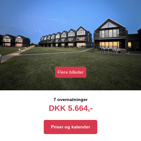
Flere billeder
7 overnatninger
DKK
5.664,-
Priser og kalender