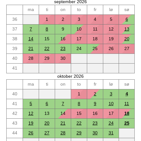
september 2026
ma
ti
on
to
fr
lø
sø
36
1
2
3
4
5
6
37
7
8
9
10
11
12
13
38
14
15
16
17
18
19
20
39
21
22
23
24
25
26
27
40
28
29
30
41
oktober 2026
ma
ti
on
to
fr
lø
sø
40
1
2
3
4
41
5
6
7
8
9
10
11
42
12
13
14
15
16
17
18
43
19
20
21
22
23
24
25
44
26
27
28
29
30
31