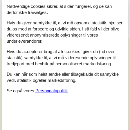
Nødvendige cookies sikrer, at siden fungerer, og de kan
Vi glæder os til at byde jer velkommen til en ferie med havudsigt,
derfor ikke fravælges.
hygge og ægte Samsø-stemning.
Hvis du giver samtykke til, at vi må opsamle statistik, hjælper
du os med at forbedre og udvikle siden. I så fald vil der blive
videresendt anonymiserede oplysninger til vores
underleverandører.
Vores gæsteanmeldelser
Vores gæsteanmeldelser
Hvis du accepterer brug af alle cookies, giver du (ud over
statistik) samtykke til, at vi må videresende oplysninger til
3,5
tredjepart med henblik på personaliseret markedsføring.
Baseret på
2
vurderinger
Du kan når som helst ændre eller tilbagekalde dit samtykke
vedr. statistik og/eller markedsføring.
Sidste vurdering fra d. 26-06-2025
Se også vores
Persondatapolitik
5
(0)
4
(1)
3
(1)
2
(0)
1
(0)
Kommentarer
1 vurdering har kommentar på dansk.