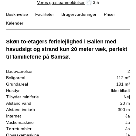
Vores gæsteanmeldelser
3,5
Beskrivelse
Faciliteter
Brugervurderinger
Priser
Kalender
Skøn to-etagers ferielejlighed i Ballen med
havudsigt og strand kun 20 meter væk, perfekt
til familieferie på Samsø.
Badeværelser
2
Boligareal
112 m²
Grundareal
191 m²
Husdyr
Ikke tilladt
Tilbyder miniferie
Nej
Afstand vand
20 m
Afstand indkøb
300 m
Internet
Ja
Vaskemaskine
Ja
Tørretumbler
Ja
Opvaskemaskine
Ja