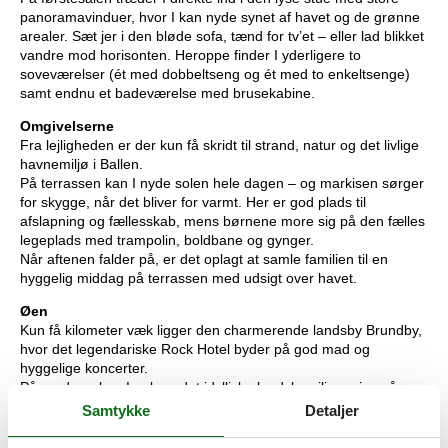
panoramavinduer, hvor I kan nyde synet af havet og de grønne
arealer. Sæt jer i den bløde sofa, tænd for tv’et – eller lad blikket
vandre mod horisonten. Heroppe finder I yderligere to
soveværelser (ét med dobbeltseng og ét med to enkeltsenge)
samt endnu et badeværelse med brusekabine.
Omgivelserne
Fra lejligheden er der kun få skridt til strand, natur og det livlige
havnemiljø i Ballen.
På terrassen kan I nyde solen hele dagen – og markisen sørger
for skygge, når det bliver for varmt. Her er god plads til
afslapning og fællesskab, mens børnene more sig på den fælles
legeplads med trampolin, boldbane og gynger.
Når aftenen falder på, er det oplagt at samle familien til en
hyggelig middag på terrassen med udsigt over havet.
Øen
Kun få kilometer væk ligger den charmerende landsby Brundby,
hvor det legendariske Rock Hotel byder på god mad og
hyggelige koncerter.
På nordøen kan I opleve det idylliske landsbymiljø, spise på
lokale restauranter, besøge Verdens største labyrint eller tage
Samtykke
Detaljer
på vandretur i det smukke landskab omkring Issehoved – øens
nordligste punkt.