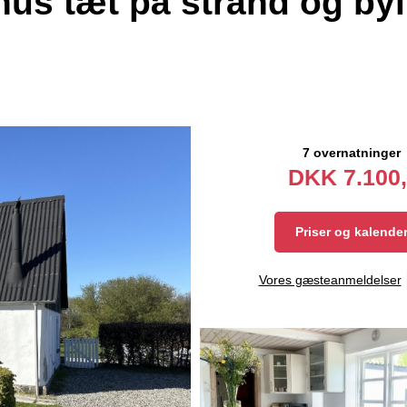
s tæt på strand og byl
7 overnatninger
DKK
7.100,
Priser og kalende
Vores gæsteanmeldelser