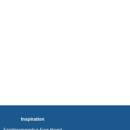
Inspiration
Familiesommerhus Fyns Hoved