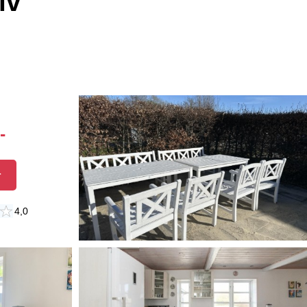
iv
-
r
4,0