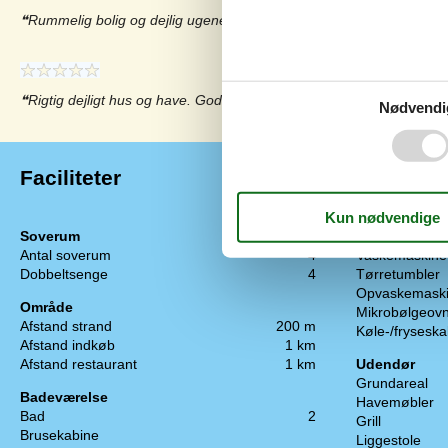
Rummelig bolig og dejlig ugeneret have. Perfekt placering på øen, r
Rigtig dejligt hus og have. Godt udstyret med køkkengrej, spil og l
Nødvendi
Faciliteter
Soverum
Hårde Hvidev
Antal soverum
4
Vaskemaskine
Dobbeltsenge
4
Tørretumbler
Opvaskemask
Område
Mikrobølgeov
Afstand strand
200 m
Køle-/frysesk
Afstand indkøb
1 km
Afstand restaurant
1 km
Udendør
Grundareal
Badeværelse
Havemøbler
Bad
2
Grill
Brusekabine
Liggestole