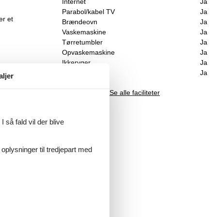
Internet
Ja
Parabol/kabel TV
Ja
er et
Brændeovn
Ja
Vaskemaskine
Ja
Tørretumbler
Ja
Opvaskemaskine
Ja
Ikkeryger
Ja
Energivenligt
Ja
aljer
Se alle faciliteter
 så fald vil der blive
 oplysninger til tredjepart med