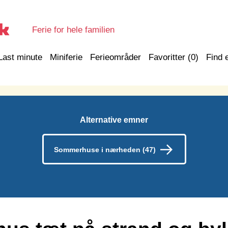
Ferie for hele familien
Last minute
Miniferie
Ferieområder
Favoritter (
0
)
Find 
Alternative emner
Sommerhuse i nærheden (47)