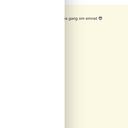
Se solens gang om emnet
😎