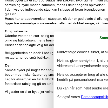
Huset byder på et stort og veludstyret køkken, hvor du nemt kan tilb
samles og nyde maden sammen, mens I deler dagens oplevelser.
I den lyse og indbydende stue kan I slappe af foran brændeovnen – p
glas vin.
Huset har to badeværelser i stueplan, så der er god plads til alle, 
ligger fire rummelige soveværelser, alle med dobbeltsenge, så I kan 
Omgivelserne
Udenfor venter en stor, solrig terrasse med havemøbler og grill – op
Samt
omkring bålpladsen, mens børnene leger på plænen bag huset.
Huset er det oplagte valg for den store familie eller vennegruppen, d
Nødvendige cookies sikrer, at si
Beliggenheden er ideel: I bor i gåafstand til både stranden og det 
restauranter og små butikker.
Hvis du giver samtykke til, at vi
videresendt anonymiserede oplys
Øen
Samsø byder på noget for enhver smag. Øen rummer hele 22 hyggel
Hvis du accepterer brug af alle c
boder med friske råvarer og små stier, der fører jer til lokale oplevel
henblik på personaliseret marke
Tag for eksempel en tur til Nordby gadekær, som er blandt landets
fantastiske udsigt og gå en tur i den smukke natur.
Du kan når som helst ændre eller
Vi glæder os til at byde jer velkommen på Samsø – og til at give jer
Se også vores
Persondatapolitik