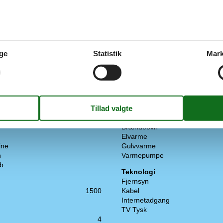
oligt kvarter.
3
2
1
2
voksne
2024 august
børn
husdyr
overnatninger
æsestof.
ge
Statistik
Mark
are
Opvarmning
Brændeovn
Elvarme
ine
Gulvvarme
n
Varmepumpe
ab
Teknologi
Fjernsyn
1500
Kabel
Internetadgang
TV Tysk
4