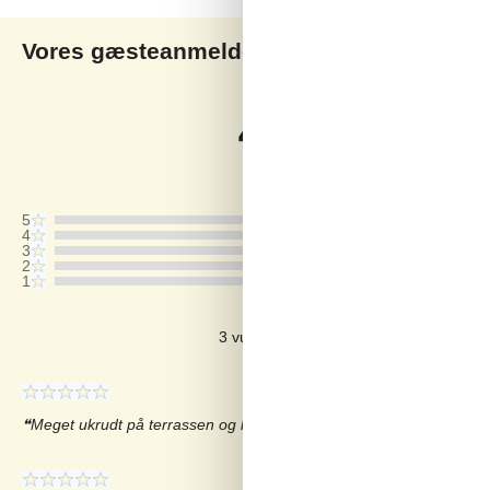
Vores gæsteanmeldelser
V
4,0
Baseret på
4
vurderinger
Sidste vurdering fra d. 22-06-2026
5
4
3
2
1
Kommentarer
3 vurderinger har kommentarer på dan
Meget ukrudt på terrassen og lige når man kommer ind i bedet - gi