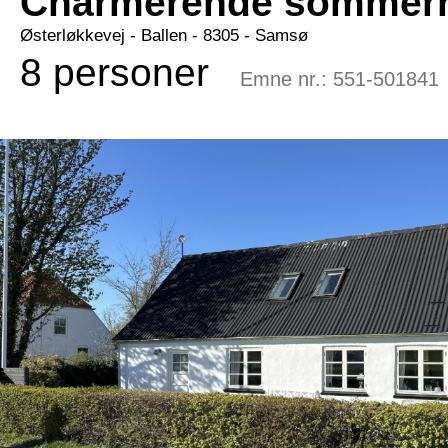
Charmerende sommerhu
Østerløkkevej
 - Ballen
 - 8305
 - Samsø
8 personer
Emne nr.:
551-501841