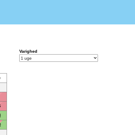
Varighed
ø
6
3
0