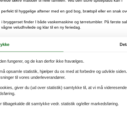
erede lækre måltider til hele familien. Ved den store spiseplads kan I
erfekt til hyggelige aftener med en god bog, brætspil eller en snak ov
og i bryggerset finder I både vaskemaskine og tørretumbler. På første sal
vågne veludhvilede og klar til en ny feriedag.
lagt til hyggelige grillaftener under åben himmel. I kan også samles
ykke
Det
er ønsker kvalitetstid, fred og ro – og masser af plads til samvær.
den fungerer, og de kan derfor ikke fravælges.
charmerende centrum af Ballen, hvor I finder lystbådehavn, caféer,
 må opsamle statistik, hjælper du os med at forbedre og udvikle siden. I
ninger til vores underleverandører.
ige landsbyer – hver med sin egen atmosfære. Mange steder finder I
ookies, giver du (ud over statistik) samtykke til, at vi må videresende
ser.
dsføring.
 smukkeste, eller besøg Vesborg Fyr på sydøen, hvor I kan nyde den
 tilbagekalde dit samtykke vedr. statistik og/eller markedsføring.
 rammerne for en uforglemmelig ferie i dette dejlige hus.