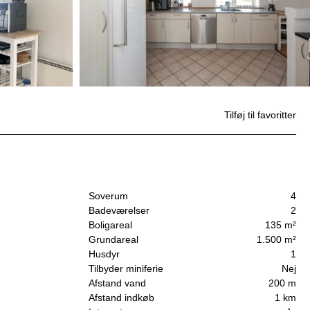
Tilføj til favoritter
Soverum
4
Badeværelser
2
Boligareal
135 m²
Grundareal
1.500 m²
Husdyr
1
Tilbyder miniferie
Nej
Afstand vand
200 m
Afstand indkøb
1 km