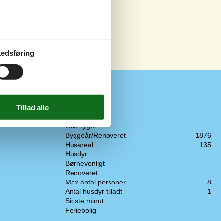
edsføring
Faciliteter
Ikke-ryger
Byggeår/Renoveret
1876
Husareal
135
Husdyr
Børnevenligt
Renoveret
Max antal personer
8
Antal husdyr tilladt
1
Sidste minut
Feriebolig