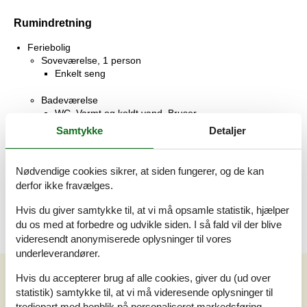
Rumindretning
Feriebolig
Soveværelse, 1 person
Enkelt seng
Badeværelse
WC. Varmt og koldt vand, Bruser
Samtykke
Detaljer
Stue, 2 personer
Sofa, madras eller lignende
Nødvendige cookies sikrer, at siden fungerer, og de kan
Terrasse
derfor ikke fravælges.
Åben terrasse
Hvis du giver samtykke til, at vi må opsamle statistik, hjælper
du os med at forbedre og udvikle siden. I så fald vil der blive
videresendt anonymiserede oplysninger til vores
underleverandører.
Hvis du accepterer brug af alle cookies, giver du (ud over
Se nabo emner
Se solens gang om emnet
😎
statistik) samtykke til, at vi må videresende oplysninger til
tredjepart med henblik på personaliseret markedsføring.