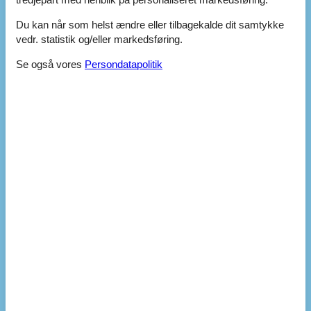
Faciliteter
Du kan når som helst ændre eller tilbagekalde dit samtykke
vedr. statistik og/eller markedsføring.
Se også vores
Persondatapolitik
Bad
WC. Varmt og koldt vand
Diverse
Byggemateriale: Sten
Byggeår
1960
EL ekskl.
Feriehus
30 m²
Helårshus
Helårsisoleret
Kæledyr Nej
Opvarmning alternativ, Varmepumpe
Opvarmning, Elvarme
Renoveret
2000
Støvsuger
Vand inkl.
El artikler
1 TV
Internet (trådløst)