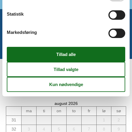
Statistik
Miniferie
Markedsføring
Der er begrænset mulighed for miniferie hele året, typisk uden
for højsæsonen.
Kalender
Ankomst
august 2026
ma
ti
on
to
fr
lø
sø
31
1
2
32
3
4
5
6
7
8
9