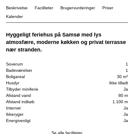
Beskrivelse
Faciliteter
Brugervurderinger
Priser
Kalender
Hyggeligt feriehus på Samsø med lys
atmosfære, moderne køkken og privat terrasse
nær stranden.
Soverum
1
Badeværelser
1
Boligareal
30 m²
Husdyr
Ikke tilladt
Tilbyder miniferie
Ja
Afstand vand
80 m
Afstand indkøb
1.100 m
Internet
Ja
Ikkeryger
Ja
Energivenligt
Ja
Se alle faciliteter