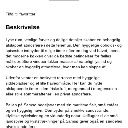
Tilføj til favoritter
Beskrivelse
Lyse rum, venlige farver og dejlige detaljer skaber en behagelig
afslappet atmosfære i dette feriehus. Den hyggelige opholds- og
spisestue indbyder til rolige timer efter en dag ved havet, mens
det moderne køkken giver de bedste betingelser for fælles
måltider. Store vinduer lukker masser af naturligt lys ind og
skaber en hyggelig atmosfære, hvor man kan slappe af.
Udenfor venter en beskyttet terrasse med hyggelige
siddepladser og et lille haveområde. Her kan du nyde
afslappende timer i den friske luft, morgenmad i morgensolen
eller stille sommeraftener i en privat atmosfære.
Ballen på Samsø begejstrer med sin maritime flair, små caféer
og en hyggelig havn. Øen byder på smukke sandstrande,
idylliske cykelstier og en vidunderlig natur. Udflugter til de små
landsbyer og kyststrækninger på Samsø giver også en særdeles
afvekslende ferie.