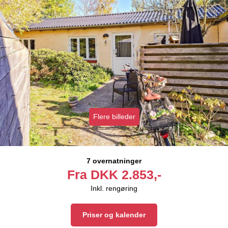
Flere billeder
7 overnatninger
Fra
DKK
2.853,-
Inkl. rengøring
Priser og kalender