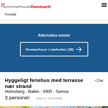
Forside
Alternative emner
Sommerhuse i nærheden (38)
Hyggeligt feriehus med terrasse
Del
nær strand
Holmsborg
 - Ballen
 - 8305
 - Samsø
3 personer
Emne nr.:
130-D90760