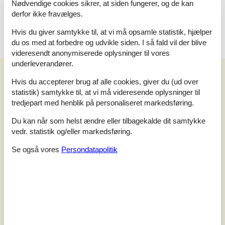
Nødvendige cookies sikrer, at siden fungerer, og de kan
Enkelt seng
Dobbeltseng
derfor ikke fravælges.
Hvis du giver samtykke til, at vi må opsamle statistik, hjælper
du os med at forbedre og udvikle siden. I så fald vil der blive
videresendt anonymiserede oplysninger til vores
underleverandører.
Vores gæsteanmeldelser
Hvis du accepterer brug af alle cookies, giver du (ud over
Vores gæsteanmeldelser
Eksterne anmeldelser
statistik) samtykke til, at vi må videresende oplysninger til
tredjepart med henblik på personaliseret markedsføring.
3,0
Baseret på
1
vurdering
Du kan når som helst ændre eller tilbagekalde dit samtykke
vedr. statistik og/eller markedsføring.
Vurderet d. 23-07-2023
Se også vores
Persondatapolitik
5
(0)
4
(0)
3
(1)
2
(0)
1
(0)
Kommentarer
Ingen vurderinger har kommentarer.