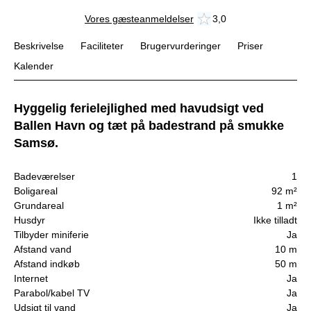
Vores gæsteanmeldelser
3,0
Beskrivelse
Faciliteter
Brugervurderinger
Priser
Kalender
Hyggelig ferielejlighed med havudsigt ved
Ballen Havn og tæt på badestrand på smukke
Samsø.
Badeværelser
1
Boligareal
92 m²
Grundareal
1 m²
Husdyr
Ikke tilladt
Tilbyder miniferie
Ja
Afstand vand
10 m
Afstand indkøb
50 m
Internet
Ja
Parabol/kabel TV
Ja
Udsigt til vand
Ja