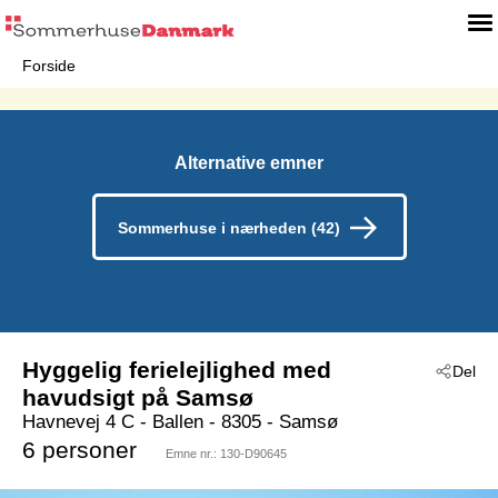
Forside
Alternative emner
Sommerhuse i nærheden (42)
Hyggelig ferielejlighed med
Del
havudsigt på Samsø
Havnevej 4 C
 - Ballen
 - 8305
 - Samsø
6 personer
Emne nr.:
130-D90645