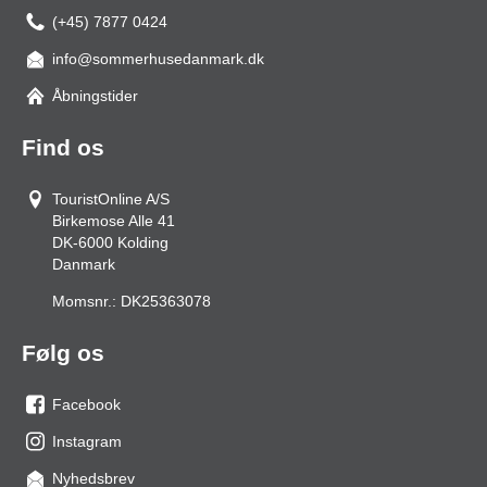
(+45) 7877 0424
info@sommerhusedanmark.dk
Åbningstider
Find os
TouristOnline A/S
Birkemose Alle 41
DK-6000
Kolding
Danmark
Momsnr.:
DK25363078
Følg os
Facebook
os
Instagram
på
os
Nyhedsbrev
facebook