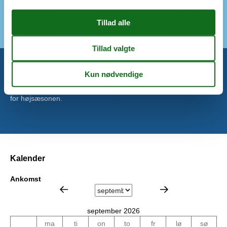
Udendørs
Fælles grund
Miniferie
Der er begrænset mulighed for miniferie hele året, typisk uden
for højsæsonen.
Kalender
Ankomst
september 2026
ma
ti
on
to
fr
lø
sø