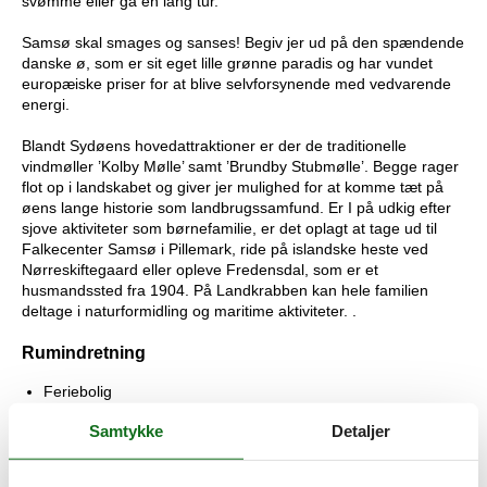
svømme eller gå en lang tur.
Samsø skal smages og sanses! Begiv jer ud på den spændende
danske ø, som er sit eget lille grønne paradis og har vundet
europæiske priser for at blive selvforsynende med vedvarende
energi.
Blandt Sydøens hovedattraktioner er der de traditionelle
vindmøller ’Kolby Mølle’ samt ’Brundby Stubmølle’. Begge rager
flot op i landskabet og giver jer mulighed for at komme tæt på
øens lange historie som landbrugssamfund. Er I på udkig efter
sjove aktiviteter som børnefamilie, er det oplagt at tage ud til
Falkecenter Samsø i Pillemark, ride på islandske heste ved
Nørreskiftegaard eller opleve Fredensdal, som er et
husmandssted fra 1904. På Landkrabben kan hele familien
deltage i naturformidling og maritime aktiviteter. .
Rumindretning
Feriebolig
Badeværelse
Samtykke
Detaljer
WC. Varmt og koldt vand, Bruser
Sovehems, 6 personer