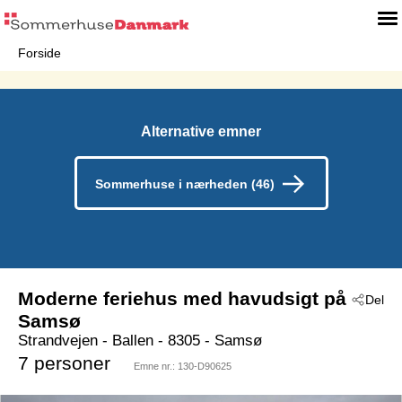
Forside
Alternative emner
Sommerhuse i nærheden (46)
Moderne feriehus med havudsigt på
Del
Samsø
Strandvejen
 - Ballen
 - 8305
 - Samsø
7 personer
Emne nr.:
130-D90625