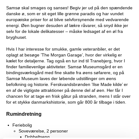
Samsø skal smages og sanses! Begiv jer ud på den spændende
danske ø, som er sit eget lille grønne paradis og har vundet
europæiske priser for at blive selvforsynende med vedvarende
energi. Øen bugner desuden af lækre råvarer, så snyd ikke jer
selv for de lokale delikatesser – måske ledsaget af en øl fra
bryghuset.
Hvis I har interesse for smukke, gamle veteranbiler, er det
oplagt at besøge ’The Morgan Garage’, hvor der virkelig er
kælet for detaljerne. Tag også en tur ind til Tranebjerg, hvor I
finder familievenlige aktiviteter. Samsø Museumsgård er en
bindingsværksgård med fine skatte fra øens søfarere, og på
Samsø Museum laves der løbende udstillinger om øens
befolkning og historie. Ferskvandsbrønden ’Ilse Made kilde’ er
en af de vigtigste attraktioner på denne del af øen. Her får I
chancen for at tage en frisk gåtur på stranden, mens I står over
for et stykke danmarkshistorie, som går 800 år tilbage i tiden.
Rumindretning
Feriebolig
Soveværelse, 2 personer
Dobbeltseng