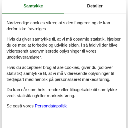
Samtykke
Detaljer
Badeværelse
WC. Varmt og koldt vand, Bruser
Nødvendige cookies sikrer, at siden fungerer, og de kan
Sovehems, 1 person
derfor ikke fravælges.
Enkelt madras
Hvis du giver samtykke til, at vi må opsamle statistik, hjælper
Terrasse
du os med at forbedre og udvikle siden. I så fald vil der blive
Åben terrasse
videresendt anonymiserede oplysninger til vores
underleverandører.
Terrasse
Åben terrasse
Hvis du accepterer brug af alle cookies, giver du (ud over
statistik) samtykke til, at vi må videresende oplysninger til
Anneks
tredjepart med henblik på personaliseret markedsføring.
Soveværelse, 2 personer
Dobbeltseng
Du kan når som helst ændre eller tilbagekalde dit samtykke
vedr. statistik og/eller markedsføring.
Soveværelse, 2 personer
Dobbeltseng
Se også vores
Persondatapolitik
Badeværelse
WC. Varmt og koldt vand, Bruser