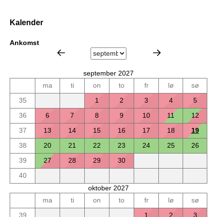
Kalender
Ankomst
september 2027
ma
ti
on
to
fr
lø
sø
35
1
2
3
4
5
36
6
7
8
9
10
11
12
37
13
14
15
16
17
18
19
38
20
21
22
23
24
25
26
39
27
28
29
30
40
oktober 2027
ma
ti
on
to
fr
lø
sø
39
1
2
3