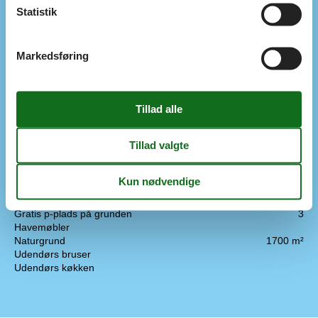
I nærheden
Statistik
Afs. til nærmeste vand/badning
5 m
Afstand til indkøb
1 km
Markedsføring
Koncepter
Røgfrit hus
Tæt på havet
Køkken
Fryser
Køkkenet har v/k vand
Køleskab
Opvaskemaskine
Ovn og el-plader
4 kogeplader
Udendørs
Gratis p-plads på grunden
3
Havemøbler
Naturgrund
1700 m²
Udendørs bruser
Udendørs køkken