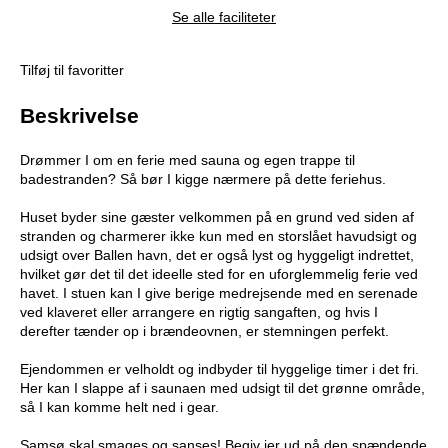
Se alle faciliteter
Tilføj til favoritter
Beskrivelse
Drømmer I om en ferie med sauna og egen trappe til
badestranden? Så bør I kigge nærmere på dette feriehus.
Huset byder sine gæster velkommen på en grund ved siden af
stranden og charmerer ikke kun med en storslået havudsigt og
udsigt over Ballen havn, det er også lyst og hyggeligt indrettet,
hvilket gør det til det ideelle sted for en uforglemmelig ferie ved
havet. I stuen kan I give berige medrejsende med en serenade
ved klaveret eller arrangere en rigtig sangaften, og hvis I
derefter tænder op i brændeovnen, er stemningen perfekt.
Ejendommen er velholdt og indbyder til hyggelige timer i det fri.
Her kan I slappe af i saunaen med udsigt til det grønne område,
så I kan komme helt ned i gear.
Samsø skal smages og sanses! Begiv jer ud på den spændende