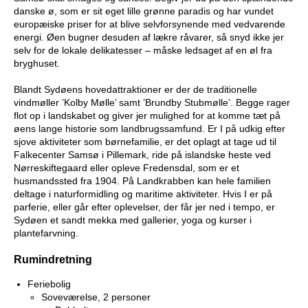
danske ø, som er sit eget lille grønne paradis og har vundet
europæiske priser for at blive selvforsynende med vedvarende
energi. Øen bugner desuden af lækre råvarer, så snyd ikke jer
selv for de lokale delikatesser – måske ledsaget af en øl fra
bryghuset.
Blandt Sydøens hovedattraktioner er der de traditionelle
vindmøller ’Kolby Mølle’ samt ’Brundby Stubmølle’. Begge rager
flot op i landskabet og giver jer mulighed for at komme tæt på
øens lange historie som landbrugssamfund. Er I på udkig efter
sjove aktiviteter som børnefamilie, er det oplagt at tage ud til
Falkecenter Samsø i Pillemark, ride på islandske heste ved
Nørreskiftegaard eller opleve Fredensdal, som er et
husmandssted fra 1904. På Landkrabben kan hele familien
deltage i naturformidling og maritime aktiviteter. Hvis I er på
parferie, eller går efter oplevelser, der får jer ned i tempo, er
Sydøen et sandt mekka med gallerier, yoga og kurser i
plantefarvning.
Rumindretning
Feriebolig
Soveværelse, 2 personer