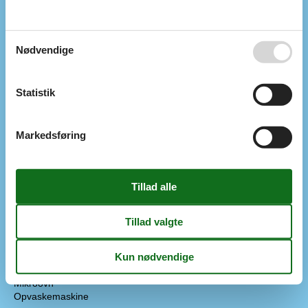
2 TV
Chromecast
Internet (trådløst)
Nødvendige
I nærheden
Afs. til nærmeste vand/badning
5 m
Afstand til indkøb
300 m
Statistik
Indendørs
Brændeovn
Markedsføring
Koncepter
Røgfrit hus
Tæt på havet
Køkken
El-komfur
4 kogeplader
Emhætte
Frostboks
Kaffemaskine
Køkkenet har v/k vand
Køleskab
Mikroovn
Opvaskemaskine