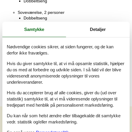
Dobbeltseng
Soveværelse, 2 personer
Dobbeltseng
Samtykke
Detaljer
Badeværelse
WC. Varmt og koldt vand, Bruser
Terrasse
Nødvendige cookies sikrer, at siden fungerer, og de kan
Åben terrasse
derfor ikke fravælges.
Hvis du giver samtykke til, at vi må opsamle statistik, hjælper
Anneks
Soveværelse, 4 personer
du os med at forbedre og udvikle siden. I så fald vil der blive
Dobbeltseng
videresendt anonymiserede oplysninger til vores
Køjeseng
underleverandører.
Hvis du accepterer brug af alle cookies, giver du (ud over
statistik) samtykke til, at vi må videresende oplysninger til
tredjepart med henblik på personaliseret markedsføring.
Vores gæsteanmeldelser
Du kan når som helst ændre eller tilbagekalde dit samtykke
vedr. statistik og/eller markedsføring.
Vores gæsteanmeldelser
Eksterne anmeldelser