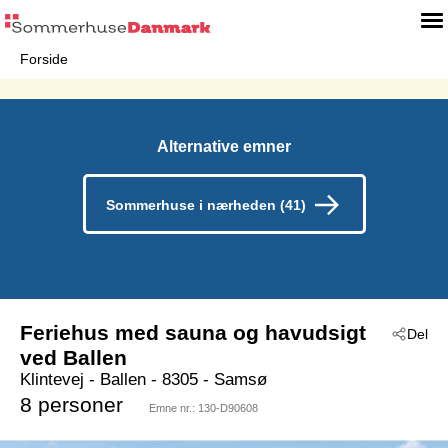
Forside
Alternative emner
Sommerhuse i nærheden (41)
Feriehus med sauna og havudsigt
Del
ved Ballen
Klintevej
 - Ballen
 - 8305
 - Samsø
8 personer
Emne nr.:
130-D90608