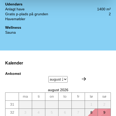
Udendørs
Anlagt have
1400 m²
Gratis p-plads på grunden
2
Havemøbler
Wellness
Sauna
Kalender
Ankomst
august 2026
ma
ti
on
to
fr
lø
sø
31
1
2
32
3
4
5
6
7
8
9