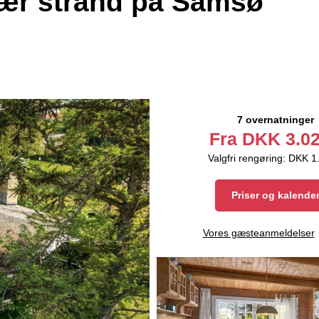
nær strand på Samsø
7 overnatninger
Fra
DKK
3.02
Valgfri rengøring: DKK 1
Priser og kalende
Vores gæsteanmeldelser