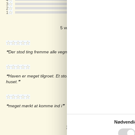
3
2
1
Kommentarer
5 vurderinger har kommentarer på dan
Der stod ting fremme alle vegne, og det var et meget mørkt hus -
Haven er meget tilgroet. Et stort lærketræ skygger meget på grund
huset.
meget mørkt at komme ind i
Nødvendi
Se 3 eksterne anmeldelser i stedet.