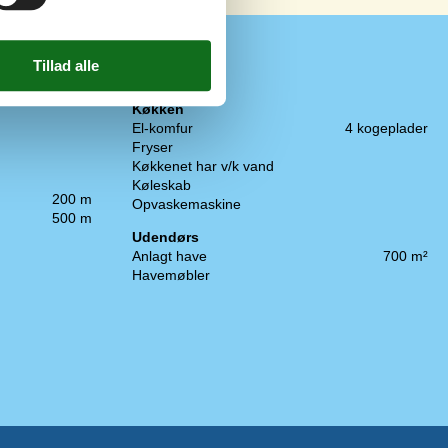
Køkken
El-komfur
4 kogeplader
Fryser
Køkkenet har v/k vand
Køleskab
200 m
Opvaskemaskine
500 m
Udendørs
Anlagt have
700 m²
Havemøbler