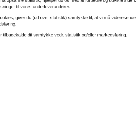
 må opsamle statistik, hjælper du os med at forbedre og udvikle siden. I
ninger til vores underleverandører.
ookies, giver du (ud over statistik) samtykke til, at vi må videresende
dsføring.
 tilbagekalde dit samtykke vedr. statistik og/eller markedsføring.
Se nabo emner
(1)
(1)