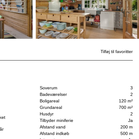
Tilføj til favoritter
Soverum
3
Badeværelser
2
Boligareal
120 m²
Grundareal
700 m²
Husdyr
2
ket
Tilbyder miniferie
Ja
Afstand vand
200 m
år
Afstand indkøb
500 m