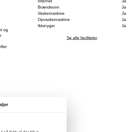
Internet
Ja
Brændeovn
Ja
Vaskemaskine
Ja
Opvaskemaskine
Ja
Ikkeryger
Ja
et og
r
Se alle faciliteter
fter
aljer