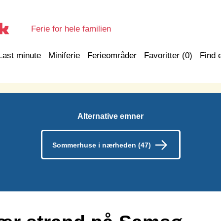
Ferie for hele familien
Last minute
Miniferie
Ferieområder
Favoritter (
0
)
Find 
Alternative emner
Sommerhuse i nærheden (47)