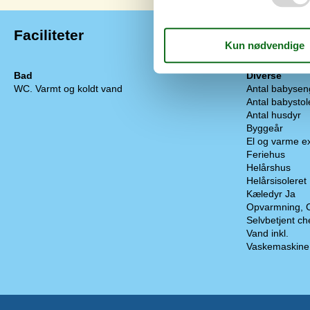
Faciliteter
Bad
Diverse
WC. Varmt og koldt vand
Antal babysen
Antal babystol
Antal husdyr
Byggeår
El og varme ex
Feriehus
Helårshus
Helårsisoleret
Kæledyr Ja
Opvarmning, 
Selvbetjent ch
Vand inkl.
Vaskemaskine