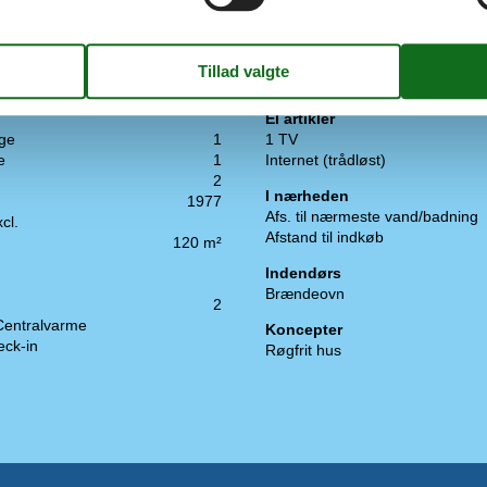
El artikler
ge
1
1 TV
e
1
Internet (trådløst)
2
I nærheden
1977
Afs. til nærmeste vand/badning
cl.
Afstand til indkøb
120 m²
Indendørs
Brændeovn
2
Centralvarme
Koncepter
eck-in
Røgfrit hus