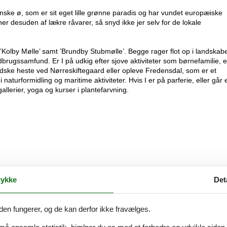
e ø, som er sit eget lille grønne paradis og har vundet europæiske
r desuden af lækre råvarer, så snyd ikke jer selv for de lokale
 ’Kolby Mølle’ samt ’Brundby Stubmølle’. Begge rager flot op i landskab
brugssamfund. Er I på udkig efter sjove aktiviteter som børnefamilie, e
andske heste ved Nørreskiftegaard eller opleve Fredensdal, som er et
turformidling og maritime aktiviteter. Hvis I er på parferie, eller går e
llerier, yoga og kurser i plantefarvning.
ykke
Det
den fungerer, og de kan derfor ikke fravælges.