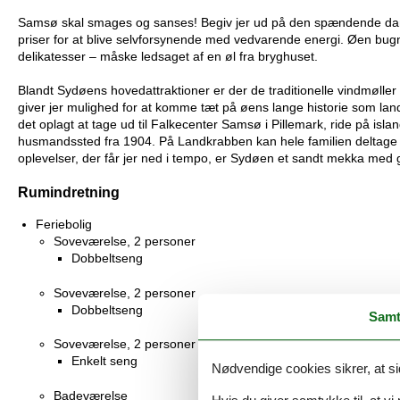
Samsø skal smages og sanses! Begiv jer ud på den spændende dansk
priser for at blive selvforsynende med vedvarende energi. Øen bugne
delikatesser – måske ledsaget af en øl fra bryghuset.
Blandt Sydøens hovedattraktioner er der de traditionelle vindmøller
giver jer mulighed for at komme tæt på øens lange historie som land
det oplagt at tage ud til Falkecenter Samsø i Pillemark, ride på isl
husmandssted fra 1904. På Landkrabben kan hele familien deltage i na
oplevelser, der får jer ned i tempo, er Sydøen et sandt mekka med ga
Rumindretning
Feriebolig
Soveværelse, 2 personer
Dobbeltseng
Soveværelse, 2 personer
Dobbeltseng
Samt
Soveværelse, 2 personer
Enkelt seng
Nødvendige cookies sikrer, at si
Badeværelse