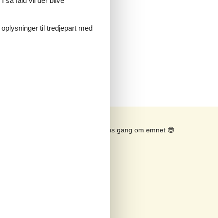
 så fald vil der blive
 oplysninger til tredjepart med
Se solens gang om emnet
😎