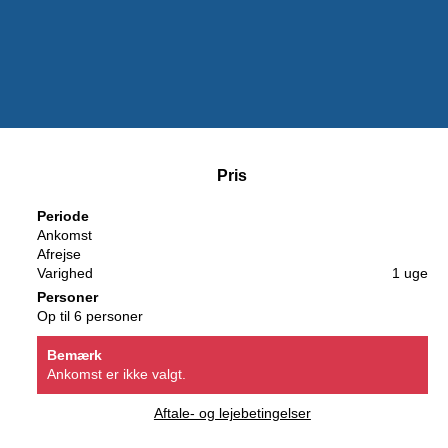
Pris
Periode
Ankomst
Afrejse
Varighed
1 uge
Personer
Op til 6 personer
Bemærk
Ankomst er ikke valgt.
Aftale- og lejebetingelser