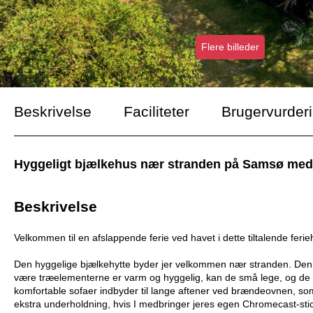
Flere billeder
Beskrivelse
Faciliteter
Brugervurder
Hyggeligt bjælkehus nær stranden på Samsø med b
Beskrivelse
Velkommen til en afslappende ferie ved havet i dette tiltalende ferie
Den hyggelige bjælkehytte byder jer velkommen nær stranden. Den er
være træelementerne er varm og hyggelig, kan de små lege, og d
komfortable sofaer indbyder til lange aftener ved brændeovnen, som
ekstra underholdning, hvis I medbringer jeres egen Chromecast-stick,