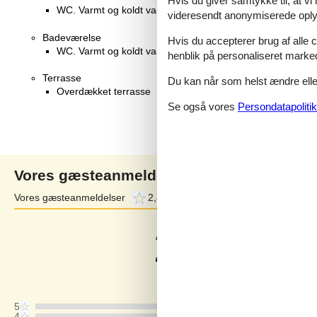
Hvis du giver samtykke til, at vi
WC. Varmt og koldt vand, Bruser
videresendt anonymiserede oplys
Badeværelse
Hvis du accepterer brug af alle c
WC. Varmt og koldt vand, Bruser
henblik på personaliseret marke
Terrasse
Du kan når som helst ændre eller
Overdækket terrasse
Se også vores
Persondatapolitik
Vores gæsteanmeldelser
Vores gæsteanmeldelser
2,8
Eksterne anmeldelser
3,7
2,8
Baseret på
8
vurderinger
Sidste vurdering fra d. 22-06-2026
5
4