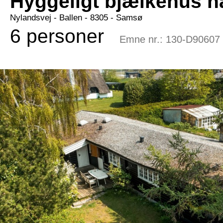
Hyggeligt bjælkehus 
Nylandsvej
 - Ballen
 - 8305
 - Samsø
6 personer
Emne nr.:
130-D90607