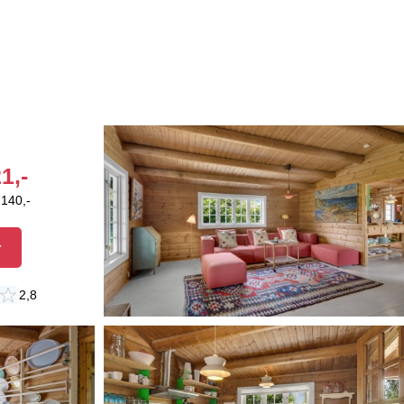
1,-
.140,-
r
2,8