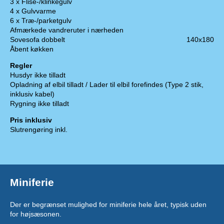
3 x Flise-/klinkegulv
4 x Gulvvarme
6 x Træ-/parketgulv
Afmærkede vandreruter i nærheden
Sovesofa dobbelt
140x180
Åbent køkken
Regler
Husdyr ikke tilladt
Opladning af elbil tilladt / Lader til elbil forefindes (Type 2 stik,
inklusiv kabel)
Rygning ikke tilladt
Pris inklusiv
Slutrengøring inkl.
Miniferie
Der er begrænset mulighed for miniferie hele året, typisk uden
for højsæsonen.