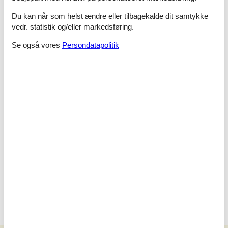
Du kan når som helst ændre eller tilbagekalde dit samtykke
vedr. statistik og/eller markedsføring.
Rumindretning
Se også vores
Persondatapolitik
Soveværelse
Dobbeltseng - 160x200
Soveværelse
Dobbeltseng - 180x200
Soveværelse
Enkelt seng - 70x160
Dobbeltseng - 180x200
Soveværelse
Dobbeltseng - 180x200
Enkelt seng - 70x160