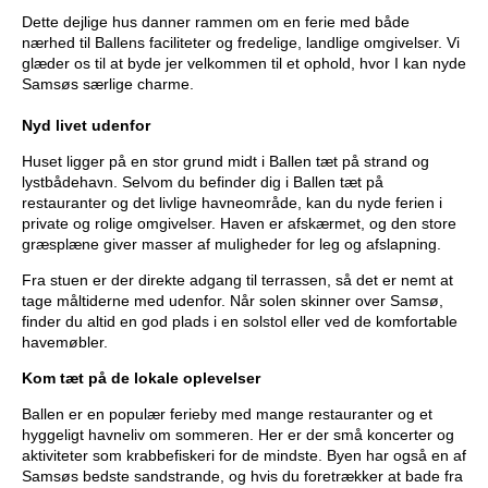
Dette dejlige hus danner rammen om en ferie med både
nærhed til Ballens faciliteter og fredelige, landlige omgivelser. Vi
glæder os til at byde jer velkommen til et ophold, hvor I kan nyde
Samsøs særlige charme.
Nyd livet udenfor
Huset ligger på en stor grund midt i Ballen tæt på strand og
lystbådehavn. Selvom du befinder dig i Ballen tæt på
restauranter og det livlige havneområde, kan du nyde ferien i
private og rolige omgivelser. Haven er afskærmet, og den store
græsplæne giver masser af muligheder for leg og afslapning.
Fra stuen er der direkte adgang til terrassen, så det er nemt at
tage måltiderne med udenfor. Når solen skinner over Samsø,
finder du altid en god plads i en solstol eller ved de komfortable
havemøbler.
Kom tæt på de lokale oplevelser
Ballen er en populær ferieby med mange restauranter og et
hyggeligt havneliv om sommeren. Her er der små koncerter og
aktiviteter som krabbefiskeri for de mindste. Byen har også en af
Samsøs bedste sandstrande, og hvis du foretrækker at bade fra