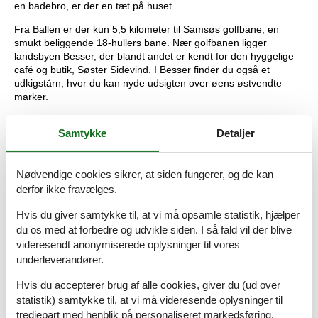
en badebro, er der en tæt på huset.
Fra Ballen er der kun 5,5 kilometer til Samsøs golfbane, en
smukt beliggende 18-hullers bane. Nær golfbanen ligger
landsbyen Besser, der blandt andet er kendt for den hyggelige
café og butik, Søster Sidevind. I Besser finder du også et
udkigstårn, hvor du kan nyde udsigten over øens østvendte
marker.
Kun få kilometer fra huset ligger Samsøs største by, Tranebjerg,
Samtykke
Detaljer
med gode indkøbsmuligheder, specialbutikker, Samsø Museum
og turistinformationen, hvor du kan finde mere inspiration til din
ferie.
Nødvendige cookies sikrer, at siden fungerer, og de kan
Tager I en tur til det nordlige Samsø, kan I opleve den
derfor ikke fravælges.
betagende natur, og I bør unde jer selv en gåtur i Nordby
Bakker. Her findes både korte og længere vandreruter gennem
Hvis du giver samtykke til, at vi må opsamle statistik, hjælper
det smukke istidslandskab, og udsigten strækker sig til Tunø,
du os med at forbedre og udvikle siden. I så fald vil der blive
Jylland, Sjælland og Kattegat. Når sulten melder sig, anbefales
videresendt anonymiserede oplysninger til vores
et besøg i den charmerende og historiske landsby Nordby, som
underleverandører.
har flere gode restauranter og små butikker med lokale
produkter.
Hvis du accepterer brug af alle cookies, giver du (ud over
statistik) samtykke til, at vi må videresende oplysninger til
Samsø byder på oplevelser for alle, uanset om du søger
tredjepart med henblik på personaliseret markedsføring.
naturoplevelser eller kultur.