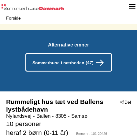
Forside
Alternative emner
Sommerhuse i nærheden (47)
Rummeligt hus tæt ved Ballens
Del
lystbådehavn
Nylandsvej
 - Ballen
 - 8305
 - Samsø
10 personer
heraf 2 børn (0-11 år)
Emne nr.:
101-20426