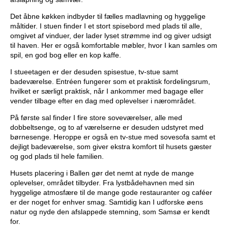
Det åbne køkken indbyder til fælles madlavning og hyggelige
måltider. I stuen finder I et stort spisebord med plads til alle,
omgivet af vinduer, der lader lyset strømme ind og giver udsigt
til haven. Her er også komfortable møbler, hvor I kan samles om
spil, en god bog eller en kop kaffe.
I stueetagen er der desuden spisestue, tv-stue samt
badeværelse. Entréen fungerer som et praktisk fordelingsrum,
hvilket er særligt praktisk, når I ankommer med bagage eller
vender tilbage efter en dag med oplevelser i nærområdet.
På første sal finder I fire store soveværelser, alle med
dobbeltsenge, og to af værelserne er desuden udstyret med
børnesenge. Heroppe er også en tv-stue med sovesofa samt et
dejligt badeværelse, som giver ekstra komfort til husets gæster
og god plads til hele familien.
Husets placering i Ballen gør det nemt at nyde de mange
oplevelser, området tilbyder. Fra lystbådehavnen med sin
hyggelige atmosfære til de mange gode restauranter og caféer
er der noget for enhver smag. Samtidig kan I udforske øens
natur og nyde den afslappede stemning, som Samsø er kendt
for.