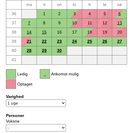
ma
ti
on
to
fr
lø
sø
36
1
2
3
4
5
6
37
7
8
9
10
11
12
13
38
14
15
16
17
18
19
20
39
21
22
23
24
25
26
27
40
28
29
30
41
Ledig
Ankomst mulig
Optaget
Varighed
Personer
Voksne