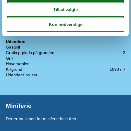
Emhætte
Fryser
50 l
Kaffemaskine
Køkkenet har v/k vand
Køleskab
Opvaskemaskine
Udendørs
Gasgrill
Gratis p-plads på grunden
2
Grill
Havemøbler
Klitgrund
1090 m²
Udendørs bruser
Miniferie
Der er mulighed for miniferie hele året.