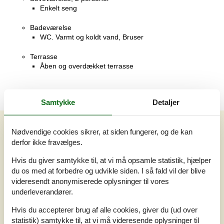
Enkelt seng
Badeværelse
WC. Varmt og koldt vand, Bruser
Terrasse
Åben og overdækket terrasse
Samtykke
Detaljer
Vores gæsteanmeldelser
Nødvendige cookies sikrer, at siden fungerer, og de kan
Vores gæsteanmeldelser
Eksterne anmeldelser
derfor ikke fravælges.
Hvis du giver samtykke til, at vi må opsamle statistik, hjælper
4,0
du os med at forbedre og udvikle siden. I så fald vil der blive
Baseret på
1
vurdering
videresendt anonymiserede oplysninger til vores
underleverandører.
Vurderet d. 26-09-2021
Hvis du accepterer brug af alle cookies, giver du (ud over
5
(0)
statistik) samtykke til, at vi må videresende oplysninger til