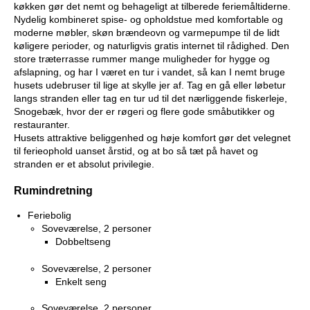
køkken gør det nemt og behageligt at tilberede feriemåltiderne.
Nydelig kombineret spise- og opholdstue med komfortable og
moderne møbler, skøn brændeovn og varmepumpe til de lidt
køligere perioder, og naturligvis gratis internet til rådighed. Den
store træterrasse rummer mange muligheder for hygge og
afslapning, og har I været en tur i vandet, så kan I nemt bruge
husets udebruser til lige at skylle jer af. Tag en gå eller løbetur
langs stranden eller tag en tur ud til det nærliggende fiskerleje,
Snogebæk, hvor der er røgeri og flere gode småbutikker og
restauranter.
Husets attraktive beliggenhed og høje komfort gør det velegnet
til ferieophold uanset årstid, og at bo så tæt på havet og
stranden er et absolut privilegie.
Rumindretning
Feriebolig
Soveværelse, 2 personer
Dobbeltseng
Soveværelse, 2 personer
Enkelt seng
Soveværelse, 2 personer